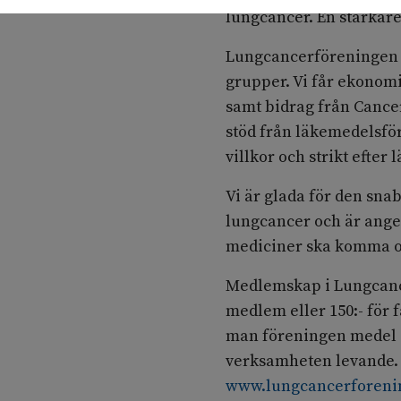
lungcancer. En starkare 
Lungcancerföreningen är
grupper. Vi får ekonomi
samt bidrag från Canc
stöd från läkemedelsfö
villkor och strikt efter
Vi är glada för den sna
lungcancer och är angel
mediciner ska komma oc
Medlemskap i Lungcance
medlem eller 150:- för
man föreningen medel o
verksamheten levande. 
www.lungcancerforeni