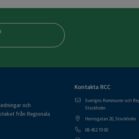
l
Kontakta RCC
Postadress
Sveriges Kommuner och Reg
ledningar och
Stockholm
oteket från Regionala
Besöksadress
Hornsgatan 20, Stockholm
Telefonnummer
08-452 70 00