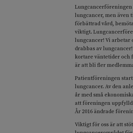
Lungcancerföreningen vä
lungcancer, men även ti
förbättrad vård, bemöt
viktigt. Lungcancerföre
lungcancer! Vi arbetar o
drabbas av lungcancer! 
kortare väntetider och 
är att bli fler medlemm
Patientföreningen starta
lungcancer. Av den anle
år med små ekonomiska 
att föreningen uppfylld
År 2016 ändrade föreni
Viktigt för oss är att s
lungcancerområdet för e