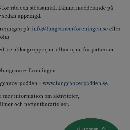
33 för råd och stödsamtal. Lämna meddelande på
r sedan uppringd.
reningen på:
info@lungcancerforeningen.se
eller
holm
d tre olika grupper, en allmän, en för patienter
 @lungcancerforeningen
ngcancerpodden –
www.lungcancerpodden.se
u mer information om aktiviteter,
ilmer och patientberättelser.
Till toppen