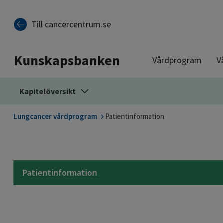
Till sidinnehåll
Till cancercentrum.se
Kunskapsbanken
Vårdprogram
V
Kapitelöversikt
Lungcancer vårdprogram
Patientinformation
Patientinformation