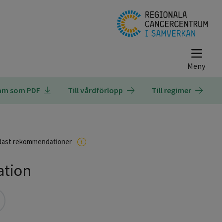
ram som PDF
Till vårdförlopp
Till regimer
dast rekommendationer
ation