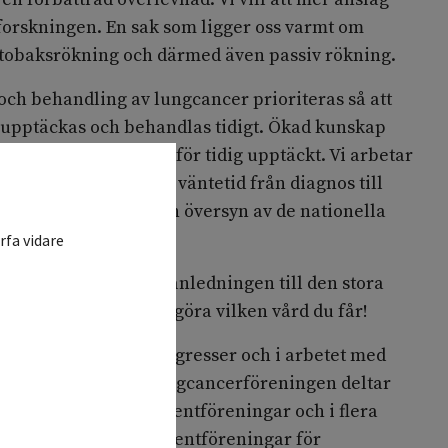
rforskningen. En sak som ligger oss varmt om
ll tobaksrökning och därmed även passiv rökning.
 och behandling av lungcancer prioriteras så att
n upptäckas och behandlas tidigt. Ökad kunskap
kså en viktig faktor för tidig upptäckt. Vi arbetar
gionala skillnaderna i väntetid från diagnos till
minska. Det behövs en översyn av de nationella
rfa vidare
t utröna vad som är anledningen till den stora
 Var du bor ska inte avgöra vilken vård du får!
och internationella kongresser och i arbetet med
vårdprogram m.m. Lungcancerföreningen deltar
anslutningar av patientföreningar och i flera
lutningar, bl.a. patientföreningar för