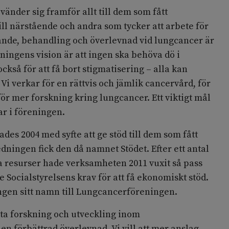
nder sig framför allt till dem som fått
ll närstående och andra som tycker att arbete för
ande, behandling och överlevnad vid lungcancer är
ningens vision är att ingen ska behöva dö i
ckså för att få bort stigmatisering – alla kan
Vi verkar för en rättvis och jämlik cancervård, för
för mer forskning kring lungcancer. Ett viktigt mål
ar i föreningen.
des 2004 med syfte att ge stöd till dem som fått
dningen fick den då namnet Stödet. Efter ett antal
resurser hade verksamheten 2011 vuxit så pass
e Socialstyrelsens krav för att få ekonomiskt stöd.
ngen sitt namn till Lungcancerföreningen.
tötta forskning och utveckling inom
n förbättrad överlevnad. Vi vill att mer anslag