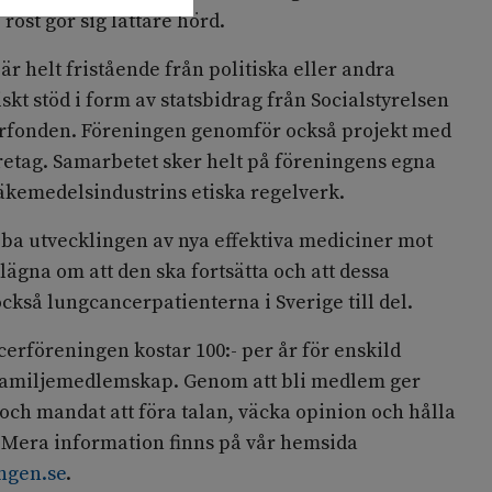
röst gör sig lättare hörd.
 helt fristående från politiska eller andra
skt stöd i form av statsbidrag från Socialstyrelsen
erfonden. Föreningen genomför också projekt med
retag. Samarbetet sker helt på föreningens egna
 läkemedelsindustrins etiska regelverk.
bba utvecklingen av nya effektiva mediciner mot
ägna om att den ska fortsätta och att dessa
kså lungcancerpatienterna i Sverige till del.
rföreningen kostar 100:- per år för enskild
 familjemedlemskap. Genom att bli medlem ger
ch mandat att föra talan, väcka opinion och hålla
Mera information finns på vår hemsida
ngen.se
.