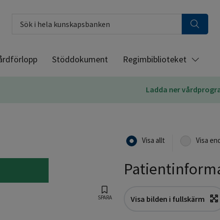
Sök i hela kunskapsbanken
årdförlopp
Stöddokument
Regimbiblioteket
Ladda ner vårdprog
Visa allt
Visa en
Patientinform
SPARA
Visa bilden i fullskärm