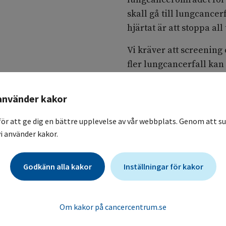
skall gå till lungcance
hjärtat är att stoppa a
Vi kräver att screening
fler lungcancerfall ka
inom primärvården är oc
även för att de stora re
använder kakor
behandlingsstart skall 
skillnaderna i
för att ge dig en bättre upplevelse av vår webbplats. Genom att su
i använder kakor.
lungcancervården för at
ojämlikhet vi ser i dag.
Godkänn alla kakor
Inställningar för kakor
Vi deltar i nationella 
lokala och nationella 
Om kakor på cancercentrum.se
också i nationella samm
internationella sammans