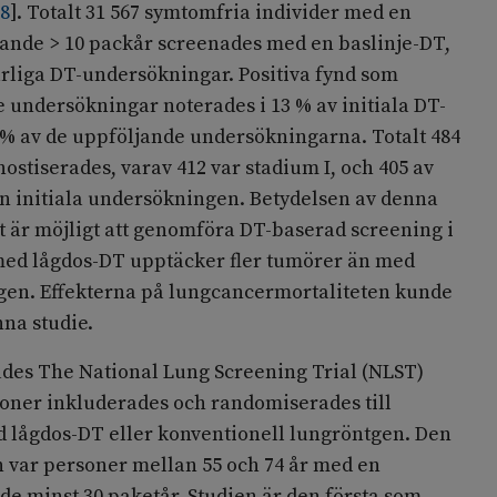
38
]
. Totalt 31 567 symtomfria individer med en
nde > 10 packår screenades med en baslinje-DT,
årliga DT-undersökningar. Positiva fynd som
 undersökningar noterades i 13 % av initiala DT-
 % av de uppföljande undersökningarna. Totalt 484
ostiserades, varav 412 var stadium I, och 405 av
en initiala undersökningen. Betydelsen av denna
det är möjligt att genomföra DT-baserad screening i
 med lågdos-DT upptäcker fler tumörer än med
gen. Effekterna på lungcancermortaliteten kunde
na studie.
ades The National Lung Screening Trial (NLST)
rsoner inkluderades och randomiserades till
 lågdos-DT eller konventionell lungröntgen. Den
 var personer mellan 55 och 74 år med en
 minst 30 paketår. Studien är den första som