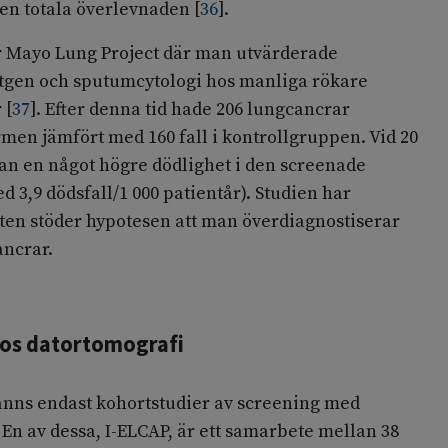
den totala överlevnaden
[
36
]
.
ar Mayo Lung Project där man utvärderade
tgen och sputumcytologi hos manliga rökare
r
[
37
]
. Efter denna tid hade 206 lungcancrar
men jämfört med 160 fall i kontrollgruppen. Vid 20
an en något högre dödlighet i den screenade
d 3,9 dödsfall/1 000 patientår). Studien har
aten stöder hypotesen att man överdiagnostiserar
ncrar.
os datortomografi
fanns endast kohortstudier av screening med
En av dessa, I-ELCAP, är ett samarbete mellan 38