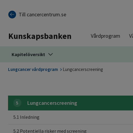
Till sidinnehåll
Till cancercentrum.se
Kunskapsbanken
Vårdprogram
V
Kapitelöversikt
Lungcancer vårdprogram
Lungcancerscreening
Lungcancerscreening
5
5.1 Inledning
5.2 Potentiella risker med screening