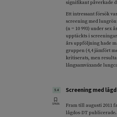
signifikant påverkade 
Ett intressant försök v
screening med lungrön
(n = 10 993) under sex å
upptäckts i screeningar
års uppföljning hade m
gruppen (4,4 jämfört me
kritiserats, men result
långsamväxande lungca
Screening med lågd
5.4
SPARA
Fram till augusti 2011 
lågdos-DT publicerade. 