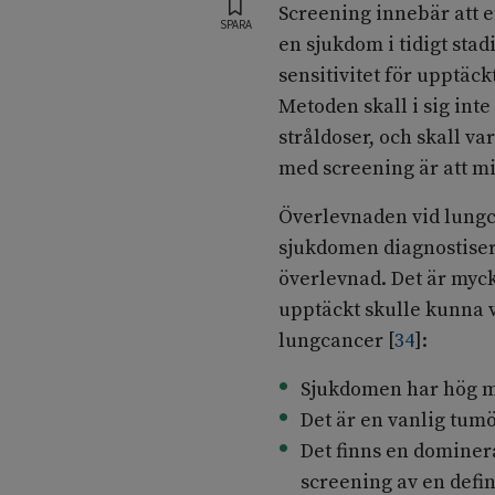
Screening innebär att e
SPARA
en sjukdom i tidigt sta
sensitivitet för upptäckt
Metoden skall i sig inte
stråldoser, och skall v
med screening är att m
Överlevnaden vid lungca
sjukdomen diagnostiseras
överlevnad. Det är myck
upptäckt skulle kunna v
lungcancer
[
34
]
:
Sjukdomen har hög mo
Det är en vanlig tum
Det finns en dominer
screening av en defi