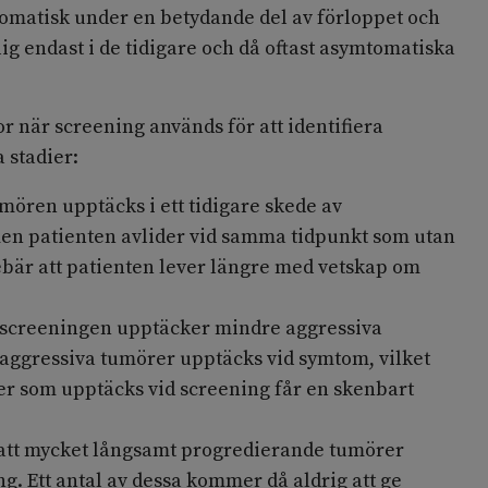
matisk under en betydande del av förloppet och
lig endast i de tidigare och då oftast asymtomatiska
or när screening används för att identifiera
 stadier:
mören upptäcks i ett tidigare skede av
en patienten avlider vid samma tidpunkt som utan
ebär att patienten lever längre med vetskap om
– screeningen upptäcker mindre aggressiva
ggressiva tumörer upptäcks vid symtom, vilket
er som upptäcks vid screening får en skenbart
 att mycket långsamt progredierande tumörer
g. Ett antal av dessa kommer då aldrig att ge