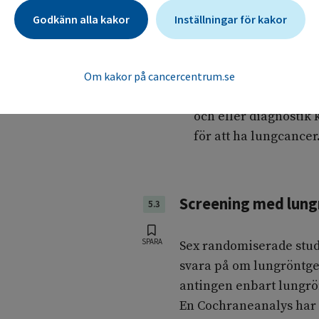
medföra en ökad risk
Godkänn alla kakor
Inställningar för kakor
enstaka undersökning
strålning förekomme
radiologiska undersö
Om kakor på cancercentrum.se
Upptäckten av falskt
och eller diagnostik
för att ha lungcancer
Screening med lung
5.3
SPARA
Sex randomiserade stud
svara på om lungröntge
antingen enbart lungrö
En Cochraneanalys har 