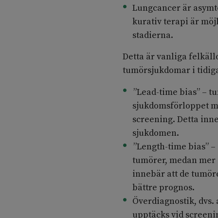
Lungcancer är asymto
kurativ terapi är möj
stadierna.
Detta är vanliga felkäll
tumörsjukdomar i tidiga
”Lead-time bias” – tu
sjukdomsförloppet m
screening. Detta inn
sjukdomen.
”Length-time bias” 
tumörer, medan mer a
innebär att de tumör
bättre prognos.
Överdiagnostik, dvs.
upptäcks vid screenin