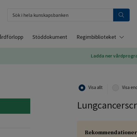
Sök i hela kunskapsbanken
årdförlopp
Stöddokument
Regimbiblioteket
Ladda ner vårdprog
Visa allt
Visa en
Lungcancersc
Rekommendatione