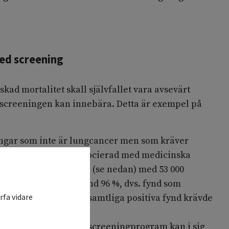
med screening
kad mortalitet skall självfallet vara avsevärt
m screeningen kan innebära. Detta är exempel på
ngar som inte är lungcancer men som kräver
ller kirurgi som är associerad med medicinska
ng Screening Trial
[
35
]
(se nedan) med 53 000
sen falskt positiva fynd 96 %, dvs. fynd som
rfa vidare
 lungcancer. 11 % av samtliga positiva fynd krävde
rande strålning i ett screeningprogram kan i sig