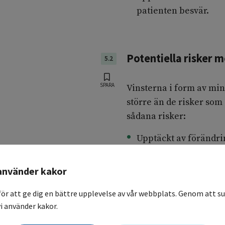
patienten besvär.
Potentiella risker 
5.2
SPARA
Vinsterna i form av mins
större än de risker so
sådana risker:
Upptäckt av förändri
invasiv diagnostik e
risker. I National Lu
använder kakor
deltagare var inciden
för att ge dig en bättre upplevelse av vår webbplats. Genom att su
utgjordes av annat än
i använder kakor.
invasiv diagnostik.
Exponering för jonise