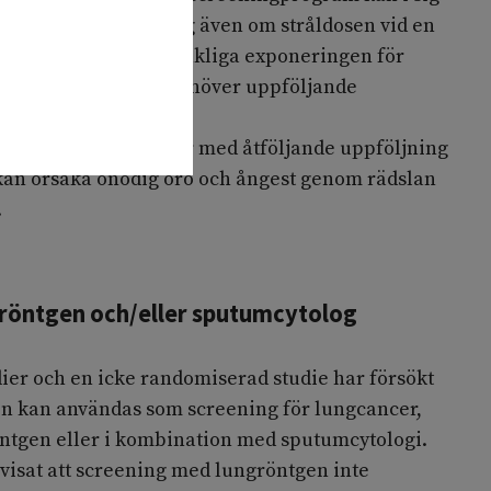
 för cancerutveckling även om stråldosen vid en
 är låg. Den huvudsakliga exponeringen för
r i den grupp som behöver uppföljande
kningar.
 positiva förändringar med åtföljande uppföljning
 kan orsaka onödig oro och ångest genom rädslan
.
röntgen och/eller sputumcytolog
ier och en icke randomiserad studie har försökt
n kan användas som screening för lungcancer,
ntgen eller i kombination med sputumcytologi.
visat att screening med lungröntgen inte