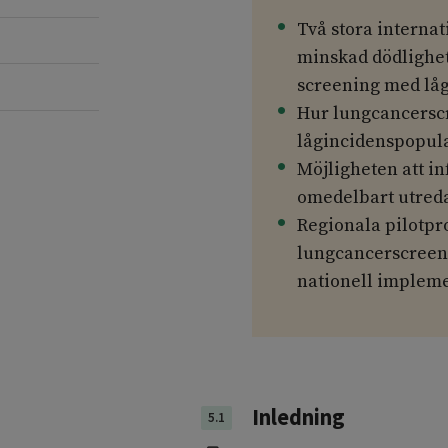
Två stora interna
minskad dödlighet
screening med låg
Hur lungcancerscr
lågincidenspopula
Möjligheten att i
omedelbart utreda
Regionala pilotpr
lungcancerscreenin
nationell impleme
Inledning
5.1