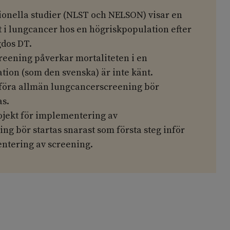
tionella studier (NLST och NELSON) visar en
 i lungcancer hos en högriskpopulation efter
dos DT.
eening påverkar mortaliteten i en
tion (som den svenska) är inte känt.
nföra allmän lungcancerscreening bör
s.
ojekt för implementering av
g bör startas snarast som första steg inför
ntering av screening.