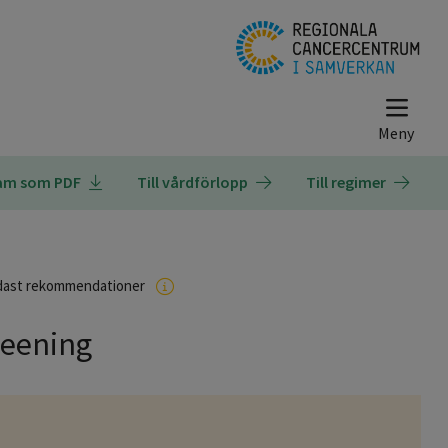
ram som PDF
Till vårdförlopp
Till regimer
dast rekommendationer
reening
r