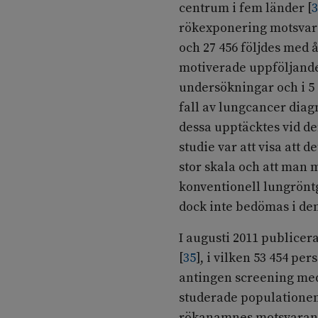
centrum i fem länder
[
rökexponering motsvara
och 27 456 följdes med 
motiverade uppföljande
undersökningar och i 5
fall av lungcancer diagn
dessa upptäcktes vid d
studie var att visa att 
stor skala och att man
konventionell lungrönt
dock inte bedömas i den
I augusti 2011 publicer
[
35
]
, i vilken 53 454 pe
antingen screening med
studerade populationen
rökanamnes motsvarande