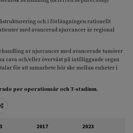
ystemisk behandling (deferred nephrectomy)
våstrukturering och i förlängningen rationellt
tienter med avancerad njurcancer är regional
behandling av njurcancer med avancerade tumörer
a cava och/eller överväxt på intilliggande organ
 talar för att samarbete bör ske mellan enheter i
erade per operationsår och T-stadium.
3
2017
2023