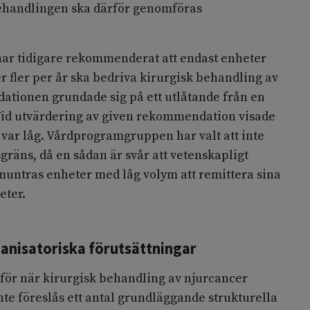
ehandlingen ska därför genomföras
r tidigare rekommenderat att endast enheter
r fler per år ska bedriva kirurgisk behandling av
tionen grundade sig på ett utlåtande från en
id utvärdering av given rekommendation visade
n var låg. Vårdprogramgruppen har valt att inte
gräns, då en sådan är svår att vetenskapligt
untras enheter med låg volym att remittera sina
eter.
ganisatoriska förutsättningar
s för när kirurgisk behandling av njurcancer
te föreslås ett antal grundläggande strukturella