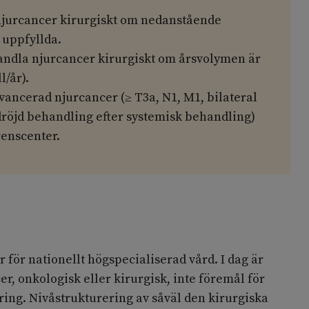
jurcancer kirurgiskt om nedanstående
 uppfyllda.
handla njurcancer kirurgiskt om årsvolymen är
l/år).
vancerad njurcancer (≥ T3a, N1, M1, bilateral
dröjd behandling efter systemisk behandling)
renscenter.
 för nationellt högspecialiserad vård. I dag är
r, onkologisk eller kirurgisk, inte föremål för
ring. Nivåstrukturering av såväl den kirurgiska