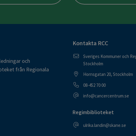
Kontakta RCC
Postadress
Sveriges Kommuner och Reg
ledningar och
Stockholm
oteket från Regionala
Besöksadress
Hornsgatan 20, Stockholm
Telefonnummer
08-452 70 00
E-postadress
info@cancercentrum.se
Regimbiblioteket
E-postadress
ulrika.landin@skane.se