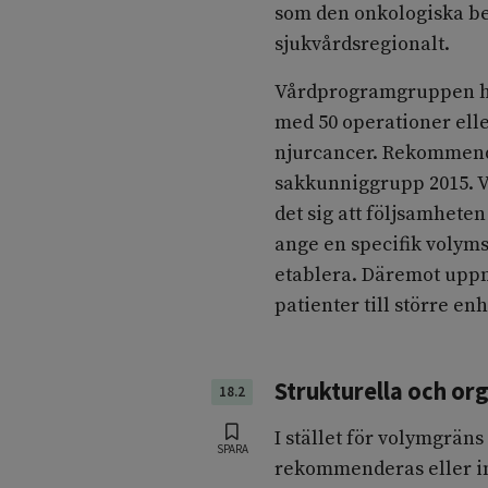
som den onkologiska b
sjukvårdsregionalt.
Vårdprogramgruppen ha
med 50 operationer elle
njurcancer. Rekommenda
sakkunniggrupp 2015. V
det sig att följsamhete
ange en specifik volyms
etablera. Däremot uppm
patienter till större enh
Strukturella och or
18.2
I stället för volymgrän
SPARA
rekommenderas eller in