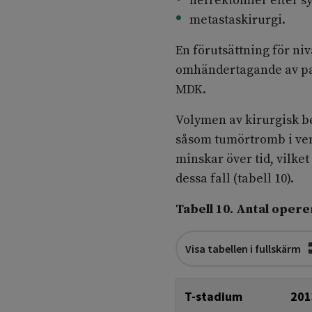
nefrektomier efter s
metastaskirurgi.
En förutsättning för ni
omhändertagande av pa
MDK.
Volymen av kirurgisk 
såsom tumörtromb i ven
minskar över tid, vilket
dessa fall (tabell 10).
Tabell 10. Antal oper
Visa tabellen i fullskärm
T-stadium
201