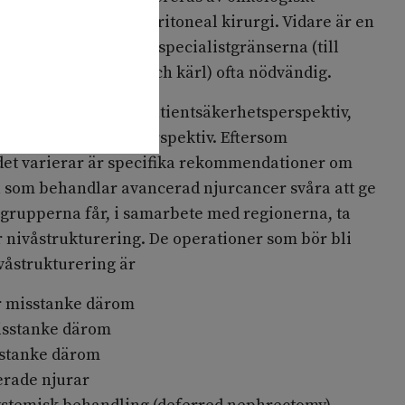
stor vana vid retroperitoneal kirurgi. Vidare är en
 med samarbete över specialistgränserna (till
nsplantation, torax och kärl) ofta nödvändig.
s, inte bara ur ett patientsäkerhetsperspektiv,
apskonsolideringsperspektiv. Eftersom
ndet varierar är specifika rekommendationer om
a som behandlar avancerad njurcancer svåra att ge
sgrupperna får, i samarbete med regionerna, ta
 nivåstrukturering. De operationer som bör bli
våstrukturering är
r misstanke därom
isstanke därom
sstanke därom
erade njurar