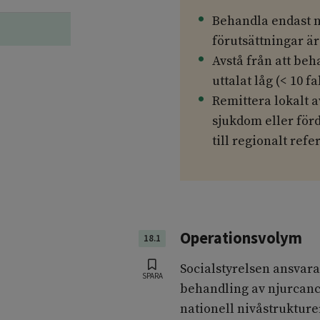
Behandla endast n
förutsättningar är
Avstå från att be
uttalat låg (< 10 fal
Remittera lokalt a
sjukdom eller för
till regionalt refe
Operationsvolym
18.1
Socialstyrelsen ansvarar
SPARA
behandling av njurcance
nationell nivåstrukture