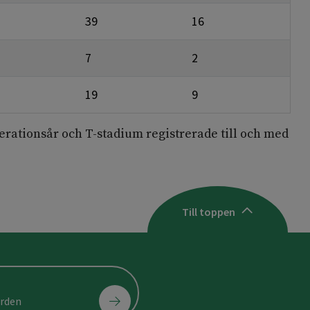
39
16
7
2
19
9
erationsår och T-stadium registrerade till och med
Till toppen
ården