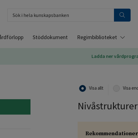
Sök i hela kunskapsbanken
årdförlopp
Stöddokument
Regimbiblioteket
Ladda ner vårdprog
Visa allt
Visa en
Nivåstrukturer
Rekommendatione