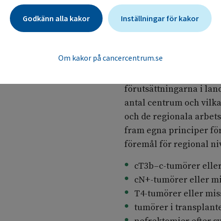
SPARA
inriktade urologer med 
Godkänn alla kakor
Inställningar för kakor
multidisciplinär ansats
exempel kolorektal, tra
Om kakor på cancercentrum.se
Nivåstrukturering behöv
men också ur ett kunsk
förutsättningarna i la
antal centrum och vilk
och de regionala arbet
fram egna principer för
föremål för regional ni
cT3b–c-tumörer elle
cN+-tumörer eller m
T4-tumörer eller mi
tumörer i transplant