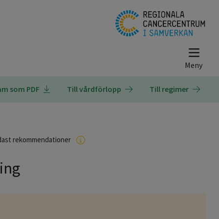
ram som PDF
Till vårdförlopp
Till regimer
dast rekommendationer
ing
r