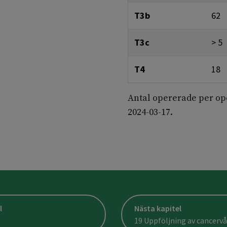
T3b
62
T3c
> 5
T4
18
Antal opererade per op
2024-03-17.
l
Nästa kapitel
19 Uppföljning av cancerv