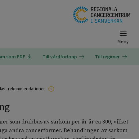
ram som PDF
Till vårdförlopp
Till regimer
dast rekommendationer
ng
oner som drabbas av sarkom per år är ca 300, vilket
ånga andra cancerformer. Behandlingen av sarkom