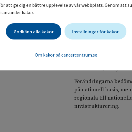
återfall. Korrekt kirur
för att ge dig en bättre upplevelse av vår webbplats. Genom att su
viktig för att minska r
i använder kakor.
behandling inte kan ko
För onkologisk behandli
Godkänn alla kakor
Inställningar för kakor
organisationen av beha
ska ges av en onkolog
Om kakor på cancercentrum.se
Uppföljning av patiente
kvalitetsregistret, är av
Förändringarna bedöms
på nationell basis, men
regionala till nationel
nivåstrukturering.