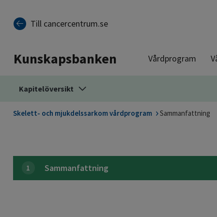
Till sidinnehåll
Till cancercentrum.se
Kunskapsbanken
Vårdprogram
V
Kapitelöversikt
Skelett- och mjukdelssarkom vårdprogram
Sammanfattning
Sammanfattning
1