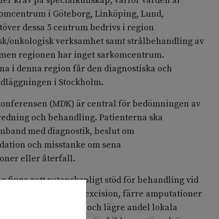
ler krav på specialkunskap, varför vården är
rkomcentrum i Göteborg, Linköping, Lund,
över dessa 5 centrum bedrivs i region
k/onkologisk verksamhet samt strålbehandling av
 men regionen har inget sarkomcentrum.
na i denna region får den diagnostiska och
ndläggningen i Stockholm.
konferensen (MDK) är central för bedömningen av
edning och behandling. Patienterna ska
amband med diagnostik, beslut om
ation och misstanke om sena
ner eller återfall.
g finns gott vetenskapligt stöd för behandling vid
v mindre risk för re-excision, färre amputationer
tetsbevarande kirurgi och lägre andel lokala