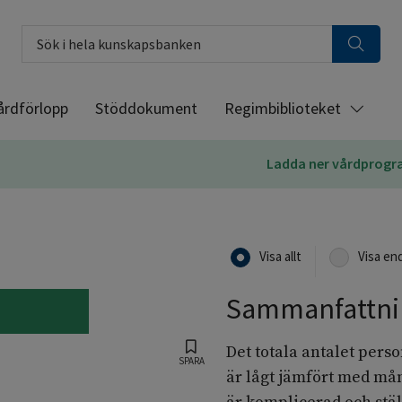
Sök i hela kunskapsbanken
årdförlopp
Stöddokument
Regimbiblioteket
Ladda ner vårdprog
Visa allt
Visa en
Sammanfattni
Det totala antalet pers
SPARA
är lågt jämfört med m