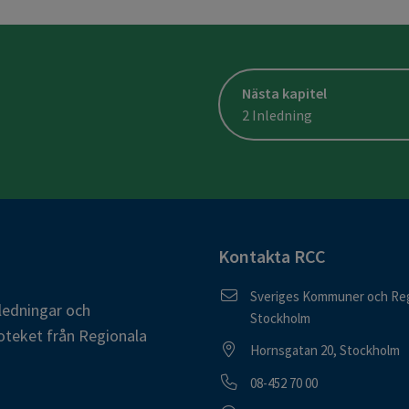
Nästa kapitel
2 Inledning
Kontakta RCC
Postadress
Sveriges Kommuner och Reg
ledningar och
Stockholm
oteket från Regionala
Besöksadress
Hornsgatan 20, Stockholm
Telefonnummer
08-452 70 00