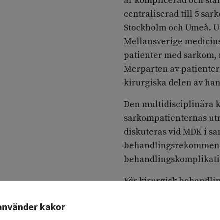
är komplicerad och stäl
centraliserad till 5 sa
Stockholm och Umeå. Ut
Mellansverige medicins
patienter med sarkom,
Merparten av patienter
kirurgiska delen av ha
Den multidisciplinära 
sarkompatienternas utr
diskuteras vid MDK i s
behandlingsrekommend
behandlingskomplikatio
För kirurgisk behandlin
sarkomcentrum i form a
använder kakor
till förmån för extremi