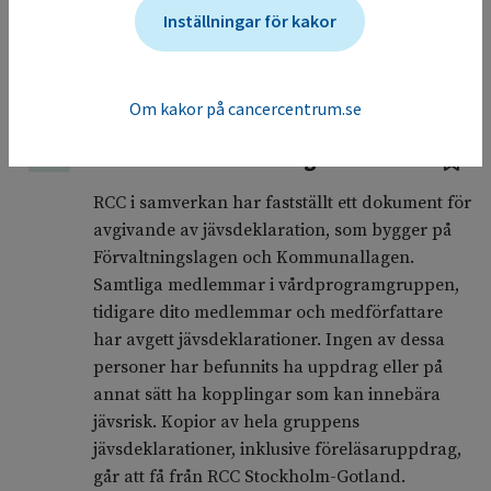
Inställningar för kakor
Stefan Willmarsson, specialist i internmedicin
och gastroenterologi, överläkare
kirurgkliniken, Centralsjukhuset Karlstad,
processledare RCC Mellansverige.
Om kakor på cancercentrum.se
Jäv och andra bindningar
22.5
RCC i samverkan har fastställt ett dokument för
avgivande av jävsdeklaration, som bygger på
Förvaltningslagen och Kommunallagen.
Samtliga medlemmar i vårdprogramgruppen,
tidigare dito medlemmar och medförfattare
har avgett jävsdeklarationer. Ingen av dessa
personer har befunnits ha uppdrag eller på
annat sätt ha kopplingar som kan innebära
jävsrisk. Kopior av hela gruppens
jävsdeklarationer, inklusive föreläsaruppdrag,
går att få från RCC Stockholm-Gotland.