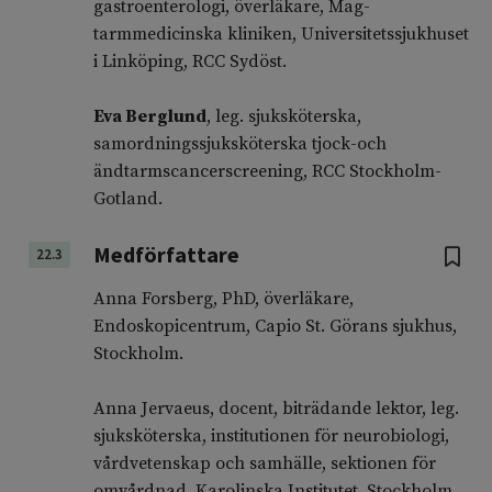
gastroenterologi, överläkare, Mag-
tarmmedicinska kliniken, Universitetssjukhuset
i Linköping, RCC Sydöst.
Eva Berglund
, leg. sjuksköterska,
samordningssjuksköterska tjock-och
ändtarmscancerscreening, RCC Stockholm-
Gotland.
Medförfattare
22.3
Anna Forsberg, PhD, överläkare,
Endoskopicentrum, Capio St. Görans sjukhus,
Stockholm.
Anna Jervaeus, docent, biträdande lektor, leg.
sjuksköterska, institutionen för neurobiologi,
vårdvetenskap och samhälle, sektionen för
omvårdnad, Karolinska Institutet, Stockholm.