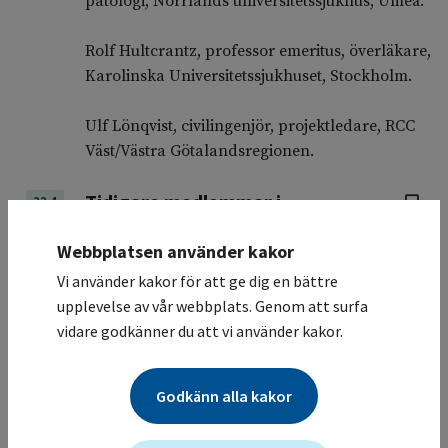
patologi, Norrlands universitetssjukhus, Umeå.
Rolf Hultcrantz, professor emeritus, överläkare,
Karolinska Universitetssjukhuset, Stockholm.
Ulf Lönqvist, civilingenjör, projektledare, RCC
Väst/Västra Götalandsregionen.
Tidigare medlemmar i
22.4
vårdprogramgruppen
Webbplatsen använder kakor
Charlotta Sävblom, överläkare, med.dr,
Vi använder kakor för att ge dig en bättre
chefläkare, t.f. FoUUI-chef, Södertälje sjukhus.
upplevelse av vår webbplats. Genom att surfa
vidare godkänner du att vi använder kakor.
Kathrine Ericson, leg. sjuksköterska,
samordningssjuksköterska tjock- och
ändtarmscancerscreening, RCC Stockholm–
Godkänn alla kakor
Gotland.