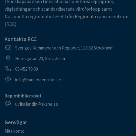
I kunskapsbanken finns alla nationella vårdprogram,
vägledningar och standardiserade vårdförlopp samt
Nationella regimbiblioteket från Regionala cancercentrum
(RCC).
Kontakta RCC
Postadress
Sveriges Kommuner och Regioner, 118 82 Stockholm
Besöksadress
Hornsgatan 20, Stockholm
Telefonnummer
08-452 70 00
E-postadress
info@cancercentrum.se
Regimbiblioteket
E-postadress
ulrika.landin@skane.se
Genvägar
Mitt konto