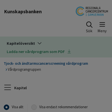
Till sidinnehåll
Kunskapsbanken
Sök
Kapitelöversikt
Ladda ner vårdprogram som PDF
Tjock- och ändtarmscancerscreening vårdprogram
Vårdprogramgruppen
Kapitel
Visa allt
Visa endast rekommendationer