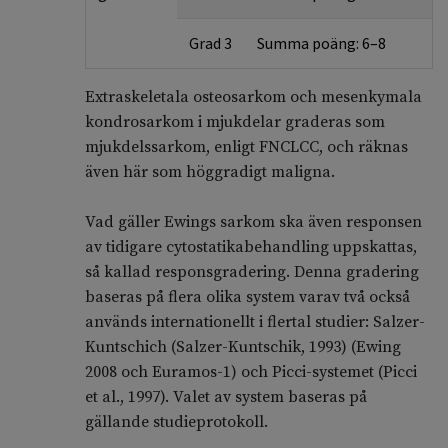
Grad 3
Summa poäng: 6–8
Extraskeletala osteosarkom och mesenkymala
kondrosarkom i mjukdelar graderas som
mjukdelssarkom, enligt FNCLCC, och räknas
även här som höggradigt maligna.
Vad gäller Ewings sarkom ska även responsen
av tidigare cytostatikabehandling uppskattas,
så kallad responsgradering. Denna gradering
baseras på flera olika system varav två också
används internationellt i flertal studier: Salzer-
Kuntschich (Salzer-Kuntschik, 1993) (Ewing
2008 och Euramos-1) och Picci-systemet (Picci
et al., 1997). Valet av system baseras på
gällande studieprotokoll.