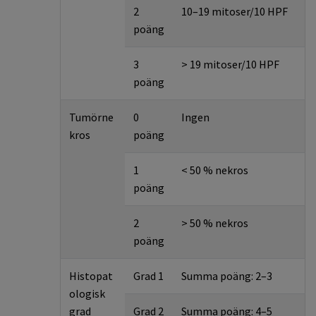
2
10–19 mitoser/10 HPF
poäng
3
> 19 mitoser/10 HPF
poäng
Tumörne
0
Ingen
kros
poäng
1
< 50 % nekros
poäng
2
> 50 % nekros
poäng
Histopat
Grad 1
Summa poäng: 2–3
ologisk
grad
Grad 2
Summa poäng: 4–5