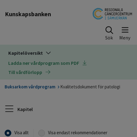
Till sidinnehåll
Kunskapsbanken
Sök
Kapitelöversikt
Ladda ner vårdprogram som PDF
Till vårdförlopp
Buksarkom vårdprogram
Kvalitetsdokument för patologi
Kapitel
Visa allt
Visa endast rekommendationer