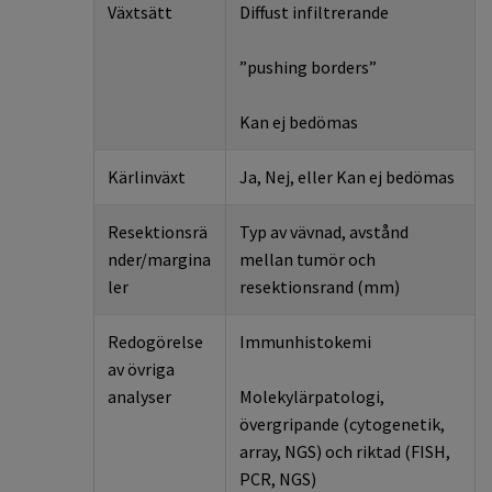
Växtsätt
Diffust infiltrerande
”pushing borders”
Kan ej bedömas
Kärlinväxt
Ja, Nej, eller Kan ej bedömas
Resektionsrä
Typ av vävnad, avstånd
nder/margina
mellan tumör och
ler
resektionsrand (mm)
Redogörelse
Immunhistokemi
av övriga
analyser
Molekylärpatologi,
övergripande (cytogenetik,
array, NGS) och riktad (FISH,
PCR, NGS)