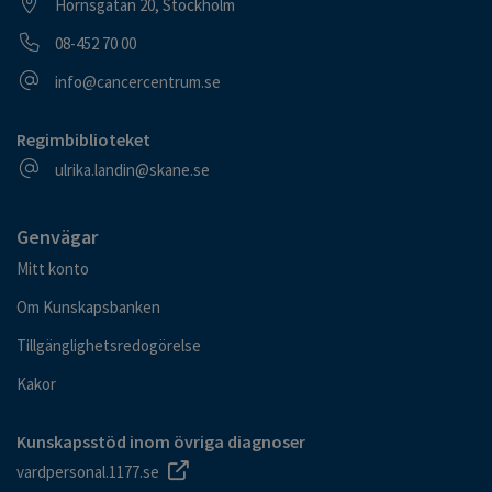
Besöksadress
Hornsgatan 20, Stockholm
Telefonnummer
08-452 70 00
E-postadress
info@cancercentrum.se
Regimbiblioteket
E-postadress
ulrika.landin@skane.se
Genvägar
Mitt konto
Om Kunskapsbanken
Tillgänglighetsredogörelse
Kakor
Kunskapsstöd inom övriga diagnoser
vardpersonal.1177.se