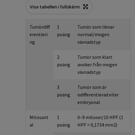
Visa tabellen i fullskärm
Tumördiff
1
Tumör som liknar
erentieri
poäng
normal/mogen
ng
vävnadstyp
2
Tumör som klart
poäng
avviker från mogen
vävnadstyp
3
Tumör som är
poäng
odifferentierad eller
embryonal
Mitosant
1
0–9 mitoser/10 HPF (1
al
poäng
HPF = 0,1734 mm2)