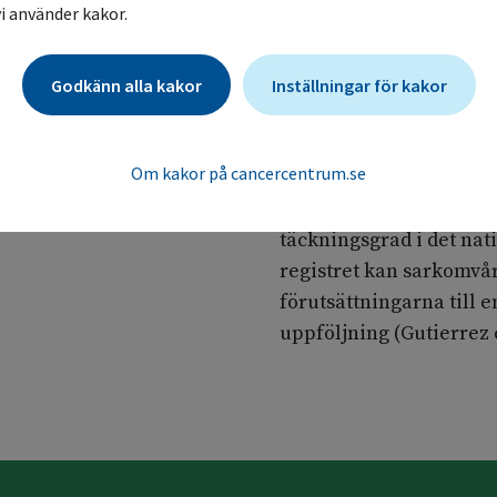
en förutsättning för att
i använder kakor.
alla inblandade parter 
radiologer, patologer/c
Godkänn alla kakor
Inställningar för kakor
erfarenhet av och kun
patientunderlag är ocks
utveckla vården, och fö
Om kakor på cancercentrum.se
Den centraliserade vård
täckningsgrad i det nat
registret kan sarkomvå
förutsättningarna till 
uppföljning (Gutierrez et