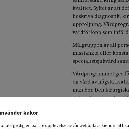
samförstånd kring sark
kvalitet. Syftet är att 
beskriva diagnostik, k
uppföljning. Vårdprogra
vårdförlopp som införde
Målgruppen är all per
misstänkta eller konst
specialistsjukvård samt
Vårdprogrammet ger för
en vård av högsta kvali
man bor. Den kirurgisk
vid centrum som har til
med sarkom. På så vis ka
använder kakor
patientunderlag för at
bedriva vård av högsta k
för att ge dig en bättre upplevelse av vår webbplats. Genom att su