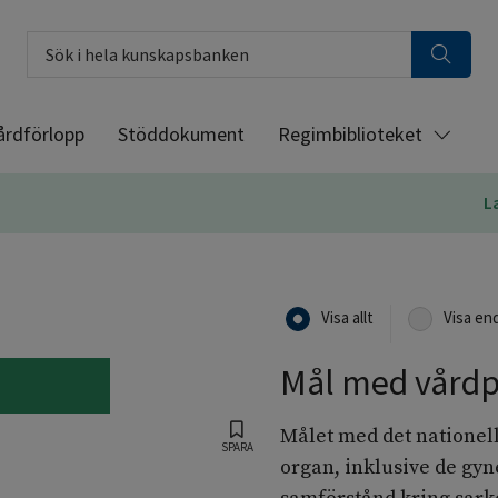
Sök i hela kunskapsbanken
årdförlopp
Stöddokument
Regimbiblioteket
L
Visa allt
Visa en
Mål med vård
Målet med det nationel
SPARA
organ, inklusive de gyn