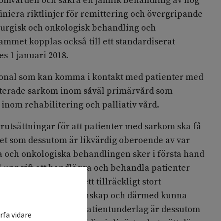
omvården och säkra en jämlik behandling av hög
definiera riktlinjer för remittering och övergripande
irurgisk och onkologisk behandling och
mmet kopplas också till ett standardiserat
s 1 januari 2018.
sonal som kan komma i kontakt med patienter med
aterade sarkom inom såväl primärvård som
 inom rehabilitering och palliativ vård.
utsättningar för att patienter med sarkom ska få
tet som dessutom är likvärdig oberoende av var
a och onkologiska behandlingen sker i första hand
l uppgift att handlägga och behandla patienter
n dessa centrum få ett tillräckligt stort
t få erfarenhet och kunskap och därmed kunna
lass. Ett tillräckligt patientunderlag är dessutom
rfa vidare