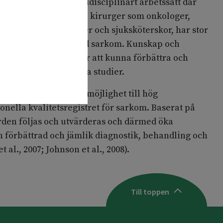
 upprätthålla ett multidisciplinärt arbetssätt där
i sarkomvården, såväl kirurger som onkologer,
ytologer, koordinatorer och sjuksköterskor, har stor
skap om patienter med sarkom. Kunskap och
å en förutsättning för att kunna förbättra och
r att kunna genomföra studier.
en ger även en ökad möjlighet till hög
ionella kvalitetsregistret för sarkom. Baserat på
rden följas och utvärderas och därmed öka
en förbättrad och jämlik diagnostik, behandling och
 al., 2007; Johnson et al., 2008).
Till toppen