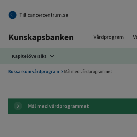
Till sidinnehåll
Till cancercentrum.se
Kunskapsbanken
Vårdprogram
V
Kapitelöversikt
Buksarkom vårdprogram
Mål med vårdprogrammet
Mål med vårdprogrammet
3