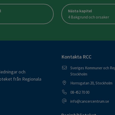
l
Nästa kapitel
4 Bakgrund och orsaker
Kontakta RCC
Postadress
Sveriges Kommuner och Reg
ledningar och
Stockholm
oteket från Regionala
Besöksadress
Hornsgatan 20, Stockholm
Telefonnummer
08-452 70 00
E-postadress
info@cancercentrum.se