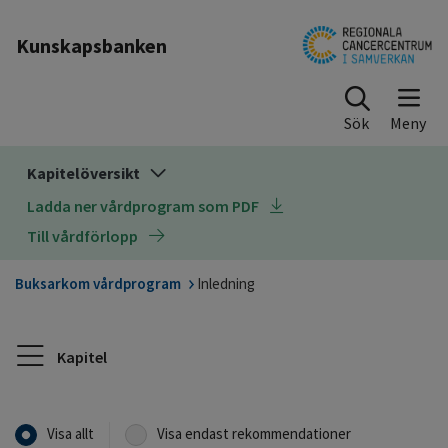
Till sidinnehåll
Kunskapsbanken
Sök
Kapitelöversikt
Ladda ner vårdprogram som PDF
Till vårdförlopp
Buksarkom vårdprogram
Inledning
Kapitel
Visa allt
Visa endast rekommendationer