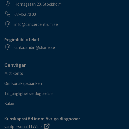
Besöksadress
Hornsgatan 20, Stockholm
Telefonnummer
08-452 70 00
E-postadress
info@cancercentrum.se
Regimbiblioteket
E-postadress
ulrika.landin@skane.se
Genvägar
Mitt konto
Om Kunskapsbanken
Tillgänglighetsredogörelse
Kakor
Kunskapsstöd inom övriga diagnoser
vardpersonal.1177.se