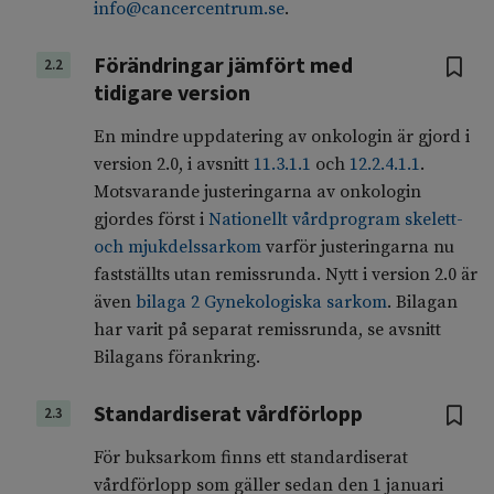
info@cancercentrum.se
.
Förändringar jämfört med
2.2
tidigare version
En mindre uppdatering av onkologin är gjord i
version 2.0, i avsnitt
11.3.1.1
och
12.2.4.1.1
.
Motsvarande justeringarna av onkologin
gjordes först i
Nationellt vårdprogram skelett-
och mjukdelssarkom
varför justeringarna nu
fastställts utan remissrunda. Nytt i version 2.0 är
även
bilaga 2 Gynekologiska sarkom
. Bilagan
har varit på separat remissrunda, se avsnitt
Bilagans förankring.
Standardiserat vårdförlopp
2.3
För buksarkom finns ett standardiserat
vårdförlopp som gäller sedan den 1 januari