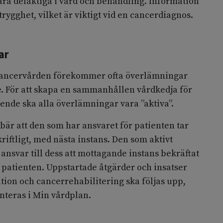
ara delaktiga i vård och behandling. Information
rygghet, vilket är viktigt vid en cancerdiagnos.
ar
 cancervården förekommer ofta överlämningar
e. För att skapa en sammanhållen vårdkedja för
ende ska alla överlämningar vara ”aktiva”.
är att den som har ansvaret för patienten tar
riftligt, med nästa instans. Den som aktivt
 ansvar till dess att mottagande instans bekräftat
d patienten. Uppstartade åtgärder och insatser
ion och cancerrehabilitering ska följas upp,
teras i Min vårdplan.