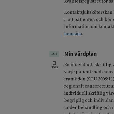
kvalitetsregistret för s
Kontaktsjuksköterskan h
runt patienten och bör 
information om kontakt
hemsida
.
Min vårdplan
15.2
En individuell skriftlig
SPARA
varje patient med cance
framtiden (SOU 2009:11)
regionalt cancercentru
individuell skriftlig vå
begriplig och individa
under behandling och r