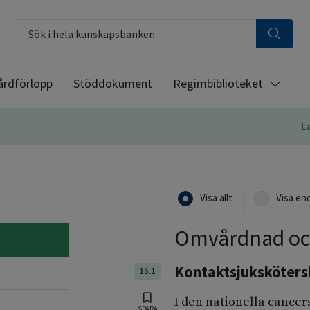
Sök i hela kunskapsbanken
årdförlopp
Stöddokument
Regimbiblioteket
L
Visa allt
Visa en
Omvårdnad och
Kontaktsjuksköters
15.1
I den nationella cancer
SPARA