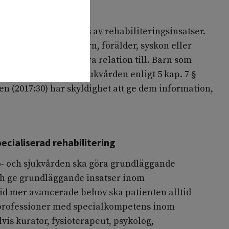
handling livet ut.
stående kan omfattas av rehabiliteringsinsatser.
mpelvis partner, barn, förälder, syskon eller
ten anser sig ha nära relation till. Barn som
lning då hälso- och sjukvården enligt 5 kap. 7 §
en (2017:30) har skyldighet att ge dem information,
cialiserad rehabilitering
o- och sjukvården ska göra grundläggande
 ge grundläggande insatser inom
id mer avancerade behov ska patienten alltid
 professioner med specialkompetens inom
vis kurator, fysioterapeut, psykolog,