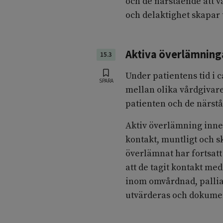
och de närstående att v
och delaktighet skapar t
Aktiva överlämning
15.3
Under patientens tid i
SPARA
mellan olika vårdgivar
patienten och de närstå
Aktiv överlämning inneb
kontakt, muntligt och sk
överlämnat har fortsatt
att de tagit kontakt me
inom omvårdnad, palliat
utvärderas och dokumen