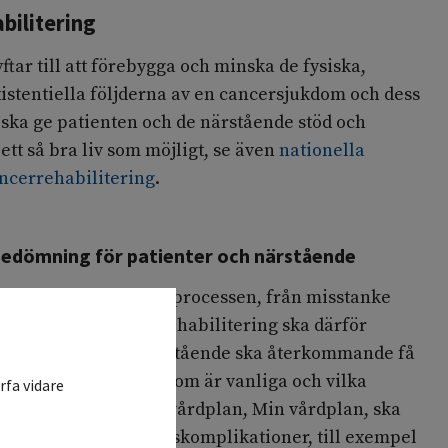
bilitering
tar till att förebygga och minska de fysiska,
xistentiella följderna av en cancersjukdom och dess
 ska ge patienten och de närstående stöd och
 ett så bra liv som möjligt, se även
nationella
ncerrehabilitering
.
edömning för patienter och närstående
 aktuellt under hela processen, från misstanke
ramåt. Behovet av rehabilitering ska därför
Patienten och de närstående ska återkommande få
ehabiliteringsbehov som är vanliga och vilka
rfa vidare
 patientens skriftliga vårdplan, Min vårdplan, ska
ngå. Vissa behandlingskomplikationer, till exempel