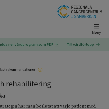
adda ner vårdprogram som PDF
Till vårdförlopp
dast rekommendationer
 rehabilitering
ka
strategin har man beslutat att varje patient med