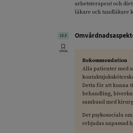
arbetsterapeut och diet
läkare och tandläkare 
Omvårdnadsaspekte
15.5
SPARA
Rekommendation
Alla patienter med 
kontaktsjukskötersk
Detta för att kunna t
behandling, biverkn
samband med kirurgi
Det psykosociala omh
erbjudas anpassad hj