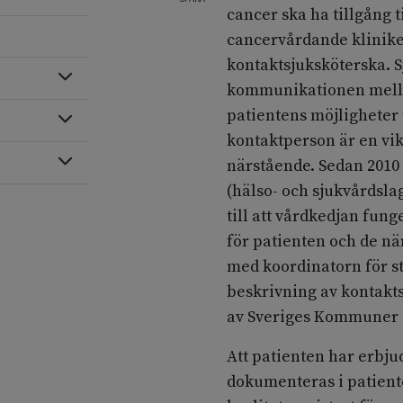
cancer ska ha tillgång
cancervårdande kliniken
kontaktsjuksköterska. S
Expandera
kommunikationen mella
patientens möjligheter t
Expandera
kontaktperson är en vik
Expandera
närstående. Sedan 2010 f
(hälso- och sjukvårdslag
till att vårdkedjan fung
för patienten och de nä
med koordinatorn för s
beskrivning av kontakts
av Sveriges Kommuner o
Att patienten har erbj
dokumenteras i patiente