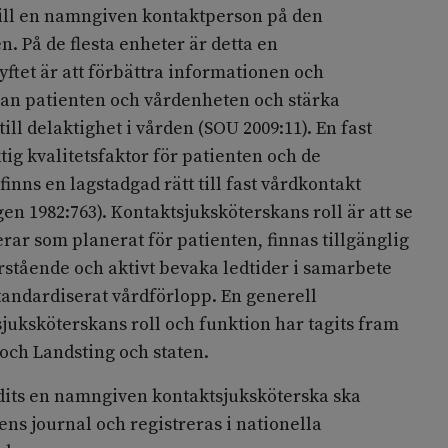
 till en namngiven kontaktperson på den
. På de flesta enheter är detta en
yftet är att förbättra informationen och
n patienten och vårdenheten och stärka
ill delaktighet i vården (SOU 2009:11). En fast
tig kvalitetsfaktor för patienten och de
inns en lagstadgad rätt till fast vårdkontakt
en 1982:763). Kontaktsjuksköterskans roll är att se
erar som planerat för patienten, finnas tillgänglig
rstående och aktivt bevaka ledtider i samarbete
tandardiserat vårdförlopp. En generell
juksköterskans roll och funktion har tagits fram
ch Landsting och staten.
udits en namngiven kontaktsjuksköterska ska
ns journal och registreras i nationella