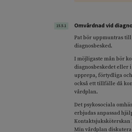
Omvårdnad vid diagn
15.5.1
Pat bör uppmuntras till
diagnosbesked.
I möjligaste mån bör k
diagnosbeskedet eller i
upprepa, förtydliga och
också ett tillfälle då 
vårdplan.
Det psykosociala omhänd
erbjudas anpassad hjälp
Kontaktsjuksköterskan
Min vårdplan diskutera