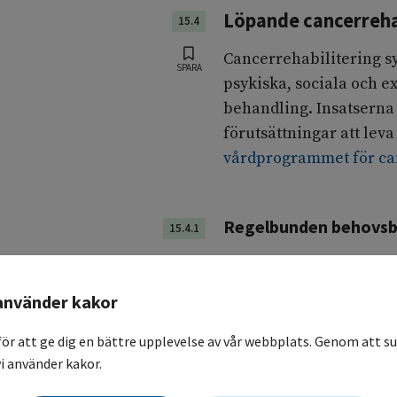
Löpande cancerreha
15.4
Cancerrehabilitering syf
SPARA
psykiska, sociala och e
behandling. Insatserna
förutsättningar att leva
vårdprogrammet för ca
Regelbunden behovsb
15.4.1
Cancerrehabilitering är
om cancersjukdom och f
använder kakor
bedömas regelbundet. 
information om vilka r
för att ge dig en bättre upplevelse av vår webbplats. Genom att su
insatser som erbjuds. I
i använder kakor.
cancerrehabilitering i