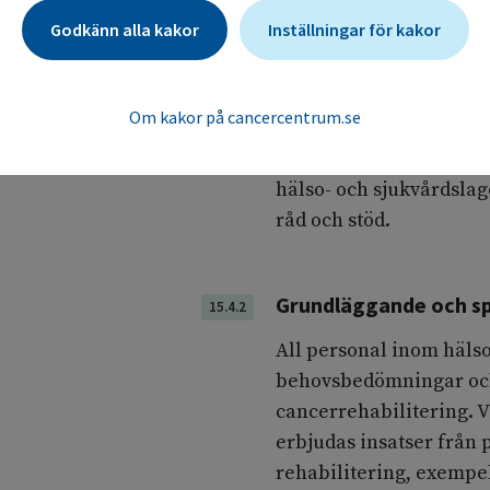
lymfödem, kan kräva be
Godkänn alla kakor
Inställningar för kakor
Såväl patienter som när
Närstående kan vara exe
Om kakor på cancercentrum.se
annan person som patien
anhöriga har en särstäl
hälso- och sjukvårdslag
råd och stöd.
Grundläggande och spe
15.4.2
All personal inom häls
behovsbedömningar och
cancerrehabilitering. V
erbjudas insatser från
rehabilitering, exempel