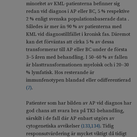
minoritet av KML-patienterna befinner sig
redan vid diagnos i AP eller BC, 5 % respektive
2 % enligt svenska populationsbaserade data .
Således är mer än 90 % av patienterna med
KML vid diagnostillfället i kronisk fas. Däremot
kan det förväntas att cirka 5 % av dessa
transformerar till AP eller BC under de första
3–5 åren med behandling. I 50–60 % av fallen
är blasttransformationen myeloisk och i 20–30
% lymfatisk. Hos resterande är
immunfenotypen blandad eller odifferentierad
(
7
)
.
Patienter som har bilden av AP vid diagnos har
god chans att svara bra på TKI-behandling,
särskilt i de fall där AP enbart utgörs av
cytogenetiska avvikelser
(
133
,
134
)
. Tidig
responsutvärdering är mycket viktigt då tidigt