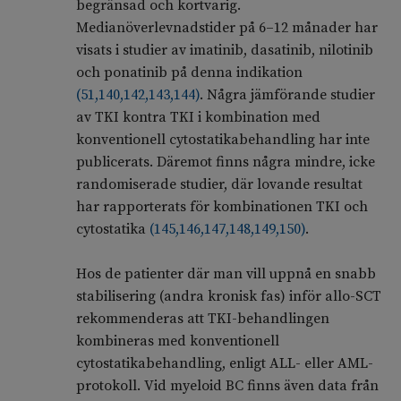
begränsad och kortvarig.
Medianöverlevnadstider på 6–12 månader har
visats i studier av imatinib, dasatinib, nilotinib
och ponatinib på denna indikation
(
51
,
140
,
142
,
143
,
144
)
. Några jämförande studier
av TKI kontra TKI i kombination med
konventionell cytostatikabehandling har inte
publicerats. Däremot finns några mindre, icke
randomiserade studier, där lovande resultat
har rapporterats för kombinationen TKI och
cytostatika
(
145
,
146
,
147
,
148
,
149
,
150
)
.
Hos de patienter där man vill uppnå en snabb
stabilisering (andra kronisk fas) inför allo-SCT
rekommenderas att TKI-behandlingen
kombineras med konventionell
cytostatikabehandling, enligt ALL- eller AML-
protokoll. Vid myeloid BC finns även data från