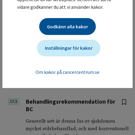
3 månader.
vidare godkänner du att vi använder kakor.
Hos patienter med otillfredsställande
behandlingssvar på TKI eller som övergår till
Godkänn alla kakor
AP under pågående TKI-behandling bör man
sträva efter att uppnå sjukdomskontroll genom
Inställningar för kakor
att byta till nästa generations TKI efter
genomförd mutationsanalys, och vid
proliferativ bild eventuellt kombinera
behandlingen med cytostatika enligt akut
Om kakor på cancercentrum.se
leukemi-protokoll
(
139
)
, för att möjliggöra allo-
SCT.
Behandlingsrekommendation för
17.3
BC
Generellt sett är denna fas av sjukdomen
mycket svårbehandlad, och med konventionell