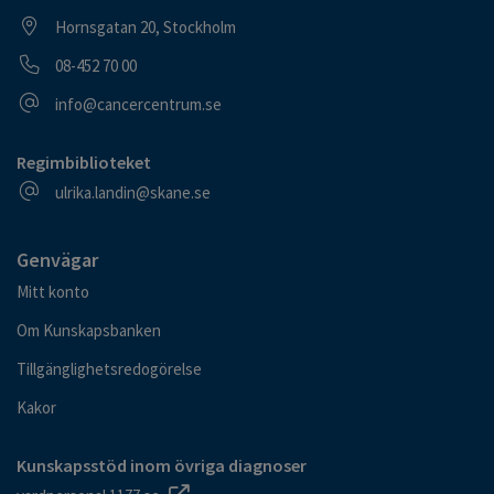
Besöksadress
Hornsgatan 20, Stockholm
Telefonnummer
08-452 70 00
E-postadress
info@cancercentrum.se
Regimbiblioteket
E-postadress
ulrika.landin@skane.se
Genvägar
Mitt konto
Om Kunskapsbanken
Tillgänglighetsredogörelse
Kakor
Kunskapsstöd inom övriga diagnoser