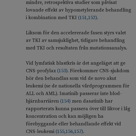
mindre, retrospektiva studier som påvisat
lovande effekt av hypometylerande behandling
i kombination med TKI
(
151
,
152
)
.
Liksom för den accelererade fasen styrs valet
av TKI av samsjuklighet, tidigare behandling
med TKI och resultaten från mutationsanalys.
Vid lymfatisk blastkris är det angeläget att ge
CNS-profylax
(
153
)
. Förekommer CNS-sjukdom
bör den behandlas som vid de novo akut
leukemi (se de nationella vårdprogrammen för
ALL och AML). Imatinib passerar inte blod-
hjärnbarriären
(
154
)
men dasatinib har
rapporterats kunna passera över till likvor i låg
koncentration och kan möjligen ha
förebyggande eller behandlande effekt vid
CNS-leukemi
(
155
,
156
,
157
)
.