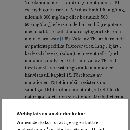
Vi rekommenderar andra generationens TKI
vid nydiagnostiserad AP (dasatinib 140 mg/dag,
nilotinib 800 mg/dag eller bosutinib 500–
600 mg/dag), eftersom de har en högre potens
med snabbare och djupare cytogenetiska och
molekylära svar
(
138
)
. Valet av TKI är beroende
av patientspecifika faktorer (t.ex. lung-, hjärt-,
kärl- och leversjukdom) och eventuella fynd i
mutationsanalysen. Gällande val av TKI vid
förekomst av resistensgivande mutationer
hänvisas till kapitel 15. Förekomst av
mutationen T315I innebär resistens mot
samtliga TKI förutom ponatinib, vilket blir det
naturliga valet i den situationen. Möjligheterna
för allo-SCT ska övervägas hos alla patienter i
AP, som inte snabbt svarar på behandling med
Webbplatsen använder kakor
TKI. Behandlingssvaret ska evalueras
Vi använder kakor för att ge dig en bättre
cytogenetiskt och molekylärt efter 1 och
upplevelse av vår webbplats. Genom att surfa