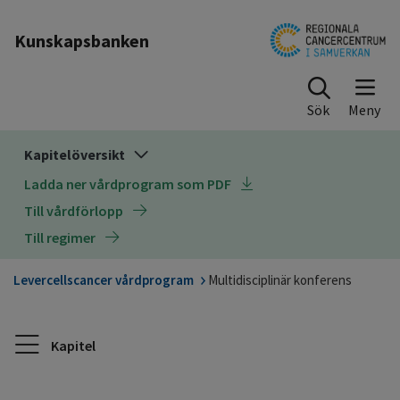
Till sidinnehåll
Kunskapsbanken
Sök
Kapitelöversikt
Ladda ner vårdprogram som PDF
Till vårdförlopp
Till regimer
Levercellscancer vårdprogram
Multidisciplinär konferens
Kapitel