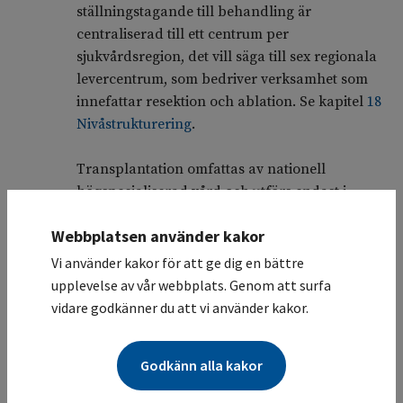
ställningstagande till behandling är
centraliserad till ett centrum per
sjukvårdsregion, det vill säga till sex regionala
levercentrum, som bedriver verksamhet som
innefattar resektion och ablation. Se kapitel
18
Nivåstrukturering
.
Transplantation omfattas av nationell
högspecialiserad vård och utförs endast i
Göteborg och Stockholm.
Webbplatsen använder kakor
Vilka patienter ska bedömas vid
10.3
Vi använder kakor för att ge dig en bättre
hepatobiliär MDK?
upplevelse av vår webbplats. Genom att surfa
vidare godkänner du att vi använder kakor.
Grundprincipen är att alla patienter med
misstanke om primär levercancer bör
diskuteras vid regional hepatobiliär MDK i
Godkänn alla kakor
samband med att tumörsjukdom påvisas.