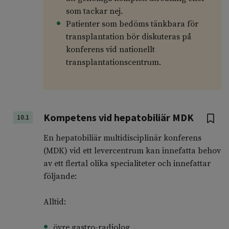
som tackar nej.
Patienter som bedöms tänkbara för
transplantation bör diskuteras på
konferens vid nationellt
transplantationscentrum.
Kompetens vid hepatobiliär MDK
10.1
En hepatobiliär multidisciplinär konferens
(MDK) vid ett levercentrum kan innefatta behov
av ett flertal olika specialiteter och innefattar
följande:
Alltid:
övre gastro-radiolog