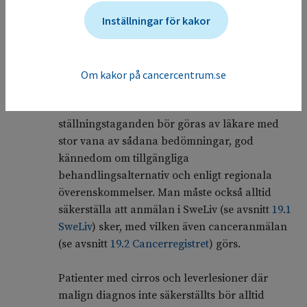
Undantag kan göras för patienter som med
Inställningar för kakor
säkerhet inte kan behandlas med annat än
symtomlindrande behandling (best supportive
care), till exempel allmäntillstånd (ECOG 3 eller
mer) eller vid dekompenserad leverfunktion
Om kakor på cancercentrum.se
(Child Pugh C) i kombination med metastatisk
eller kärlinvasiv tumör. Dessa
ställningstaganden bör göras av läkare med
stor vana av sådana bedömningar, god
kännedom om tillgängliga
behandlingsalternativ och enligt regionala
överenskommelser. Man måste också alltid
säkerställa att anmälan i SweLiv (se avsnitt
19.1
SweLiv
) sker, med vilken även canceranmälan
(se avsnitt
19.2 Cancerregistret
) görs.
Patienter med cirros och leverlesioner där
malign diagnos inte säkerställts bör alltid