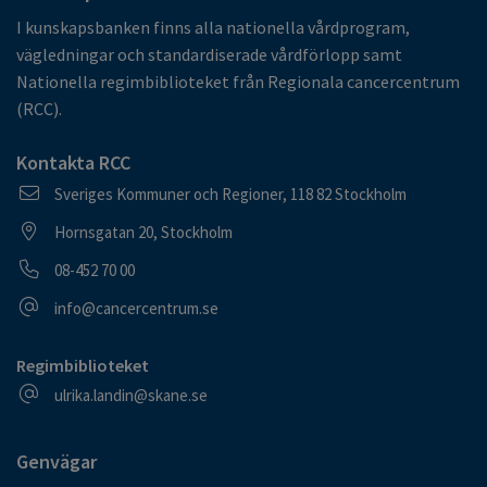
I kunskapsbanken finns alla nationella vårdprogram,
vägledningar och standardiserade vårdförlopp samt
Nationella regimbiblioteket från Regionala cancercentrum
(RCC).
Kontakta RCC
Postadress
Sveriges Kommuner och Regioner, 118 82 Stockholm
Besöksadress
Hornsgatan 20, Stockholm
Telefonnummer
08-452 70 00
E-postadress
info@cancercentrum.se
Regimbiblioteket
E-postadress
ulrika.landin@skane.se
Genvägar