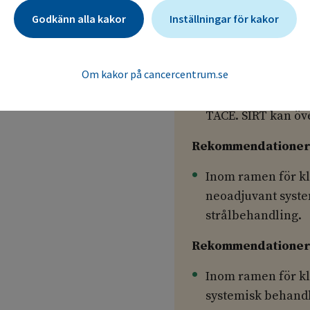
TAI ger jämförbar
Godkänn alla kakor
Inställningar för kakor
SIRT kan förmodli
större randomiser
Om kakor på cancercentrum.se
varför evidensgra
Perifer portatromb
TACE. SIRT kan öv
Rekommendationer 
Inom ramen för kl
neoadjuvant syste
strålbehandling.
Rekommendationer 
Inom ramen för kl
systemisk behandl