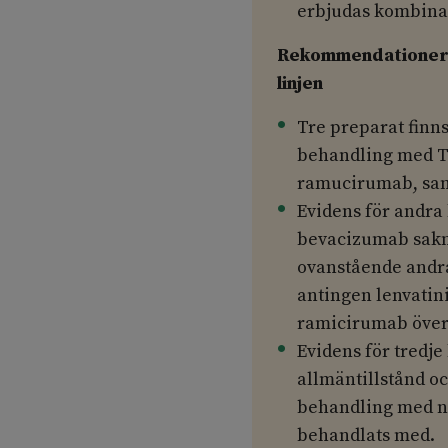
erbjudas kombina
Rekommendationer 1
linjen
Tre preparat finns 
behandling med TK
ramucirumab, samt
Evidens för andra
bevacizumab saknas
ovanstående andra
antingen lenvatini
ramicirumab överv
Evidens för tredje
allmäntillstånd o
behandling med nå
behandlats med.