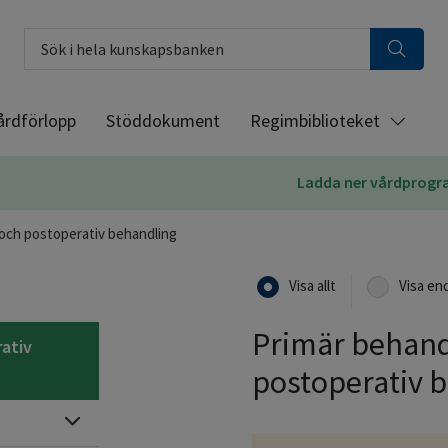
Sök i hela kunskapsbanken
årdförlopp
Stöddokument
Regimbiblioteket
Ladda ner vårdprog
 och postoperativ behandling
Visa allt
Visa en
Primär behandl
rativ
postoperativ 
Expandera