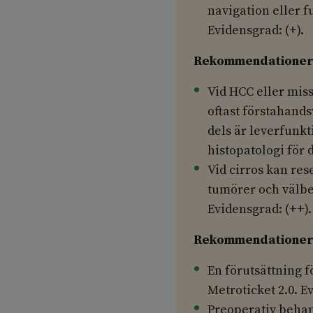
navigation eller 
Evidensgrad: (+).
Rekommendationer 
Vid HCC eller miss
oftast förstahands
dels är leverfunk
histopatologi för d
Vid cirros kan res
tumörer och välbev
Evidensgrad: (++).
Rekommendationer 
En förutsättning 
Metroticket 2.0. E
Preoperativ behand