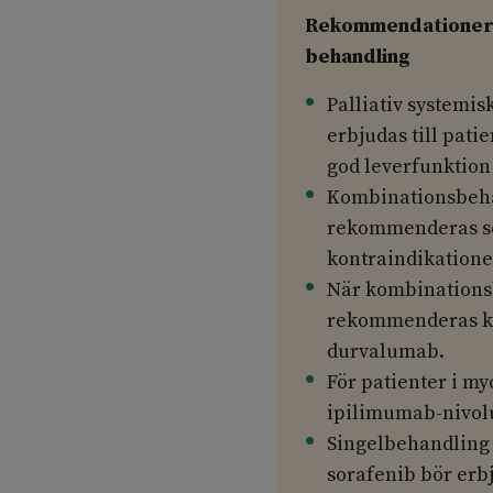
Rekommendationer 11
behandling
Palliativ systemi
erbjudas till pati
god leverfunktion 
Kombinationsbeh
rekommenderas som
kontraindikatione
När kombinationsb
rekommenderas k
durvalumab.
För patienter i m
ipilimumab-nivol
Singelbehandling
sorafenib bör erbju