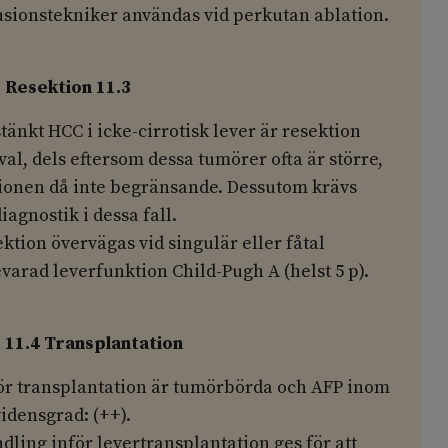
fusionstekniker användas vid perkutan ablation.
Resektion 11.3
tänkt HCC i icke-cirrotisk lever är resektion
val, dels eftersom dessa tumörer ofta är större,
tionen då inte begränsande. Dessutom krävs
iagnostik i dessa fall.
ektion övervägas vid singulär eller fåtal
arad leverfunktion Child-Pugh A (helst 5 p).
11.4 Transplantation
för transplantation är tumörbörda och AFP inom
vidensgrad: (++).
ling inför levertransplantation ges för att