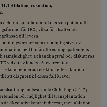
1.1 Ablation, resektion,
on
n och transplantation räknas som potentiellt
gsformer för HCC, vilka förutsätter att
gränsad till levern.
ehandlingsformer som är lämplig styrs av
ombination med tumörutbredning, patientens
ch samsjuklighet. Behandlingsval bör diskuteras
DK vid ett av landets 6 levercenter.
os rekommenderas resektion eller ablation
ll att diagnostik i dessa fall kräver
snedsättning motsvarande Child-Pugh > 6–7 p
ertension bör möjlighet till transplantation
n är då relativt kontraindicerat, men ablation