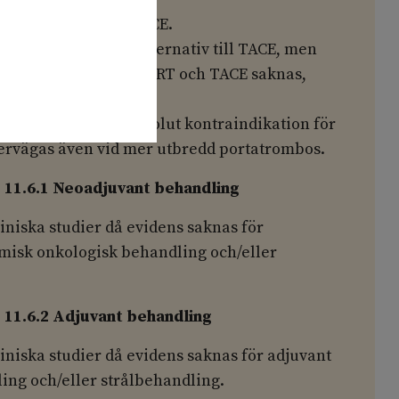
 överlevnad som cTACE.
gen användas som alternativ till TACE, men
ade studier mellan SIRT och TACE saknas,
den är låg.
os utgör inte en absolut kontraindikation för
ervägas även vid mer utbredd portatrombos.
11.6.1 Neoadjuvant behandling
iniska studier då evidens saknas för
misk onkologisk behandling och/eller
11.6.2 Adjuvant behandling
iniska studier då evidens saknas för adjuvant
ing och/eller strålbehandling.