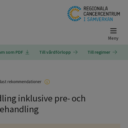
ram som PDF
Till vårdförlopp
Till regimer
dast rekommendationer
ing inklusive pre- och
behandling