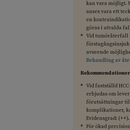
kan vara möjligt. 
anses vara ett te
en kontraindikati
göras i utvalda f
Vid tumöråterfall
förstagångsinsjuk
avseende möjlighet
Behandling av åte
Rekommendationer 
Vid fastställd HCC
erbjudas om lever
förutsättningar til
komplikationer, ko
Evidensgrad: (++).
För ökad precision