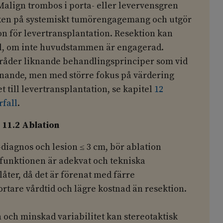
Malign trombos i porta- eller levervensgren
cken på systemiskt tumörengagemang och utgör
on för levertransplantation. Resektion kan
all, om inte huvudstammen är engagerad.
 råder liknande behandlingsprinciper som vid
nande, men med större fokus på värdering
 till levertransplantation, se kapitel
12
rfall
.
11.2 Ablation
-diagnos och lesion ≤ 3 cm, bör ablation
funktionen är adekvat och tekniska
låter, då det är förenat med färre
rtare vårdtid och lägre kostnad än resektion.
 och minskad variabilitet kan stereotaktisk