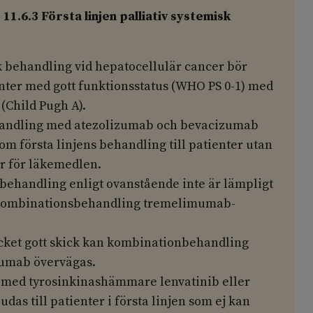
.6.3 Första linjen palliativ systemisk
sk behandling vid hepatocellulär cancer bör
enter med gott funktionsstatus (WHO PS 0-1) med
(Child Pugh A).
andling med atezolizumab och bevacizumab
 första linjens behandling till patienter utan
r för läkemedlen.
ehandling enligt ovanstående inte är lämpligt
ombinationsbehandling tremelimumab-
ycket gott skick kan kombinationbehandling
umab övervägas.
 med tyrosinkinashämmare lenvatinib eller
das till patienter i första linjen som ej kan