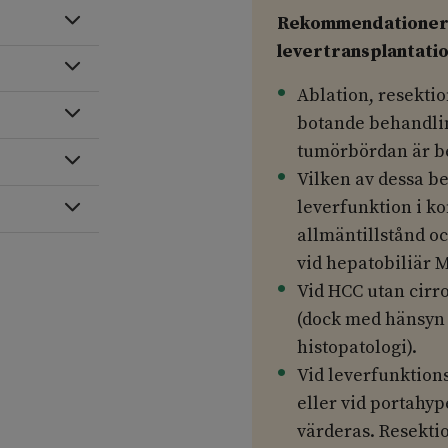
Expandera
Rekommendationer 1
levertransplantati
Expandera
Ablation, resektio
Expandera
botande behandlin
tumörbördan är be
Expandera
Vilken av dessa b
leverfunktion i k
Expandera
allmäntillstånd o
vid hepatobiliär M
Vid HCC utan cirr
(dock med hänsyn ti
histopatologi).
Vid leverfunktion
eller vid portahyp
värderas. Resektio