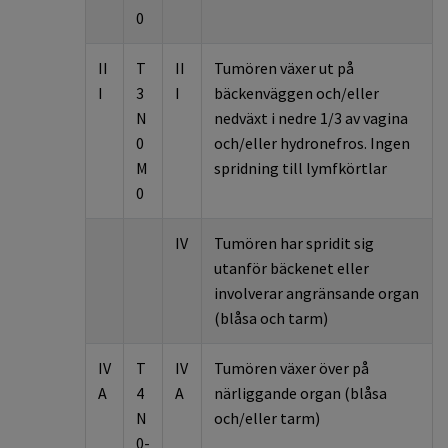
0
II
T
II
Tumören växer ut på
I
3
I
bäckenväggen och/eller
N
nedväxt i nedre 1/3 av vagina
0
och/eller hydronefros. Ingen
M
spridning till lymfkörtlar
0
IV
Tumören har spridit sig
utanför bäckenet eller
involverar angränsande organ
(blåsa och tarm)
IV
T
IV
Tumören växer över på
A
4
A
närliggande organ (blåsa
N
och/eller tarm)
0-