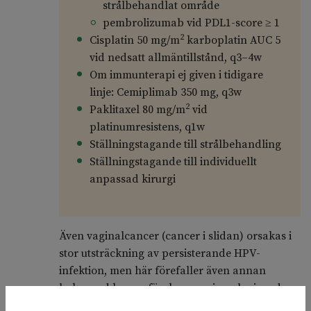
strålbehandlat område
pembrolizumab vid PDL1-score ≥ 1
2
Cisplatin 50 mg/m
karboplatin AUC 5
vid nedsatt allmäntillstånd, q3–4w
Om immunterapi ej given i tidigare
linje: Cemiplimab 350 mg, q3w
2
Paklitaxel 80 mg/m
vid
platinumresistens, q1w
Ställningstagande till strålbehandling
Ställningstagande till individuellt
anpassad kirurgi
Även vaginalcancer (cancer i slidan) orsakas i
stor utsträckning av persisterande HPV-
infektion, men här förefaller även annan
bakgrund kunna förekomma, i analogi med
vulvacancer (kronisk inflammation).