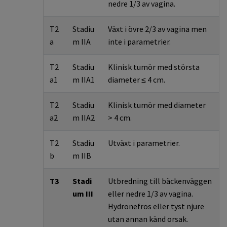
nedre 1/3 av vagina.
T2
Stadiu
Växt i övre 2/3 av vagina men
a
m IIA
inte i parametrier.
T2
Stadiu
Klinisk tumör med största
a1
m IIA1
diameter ≤ 4 cm.
T2
Stadiu
Klinisk tumör med diameter
a2
m IIA2
> 4 cm.
T2
Stadiu
Utväxt i parametrier.
b
m IIB
T3
Stadi
Utbredning till bäckenväggen
um III
eller nedre 1/3 av vagina.
Hydronefros eller tyst njure
utan annan känd orsak.