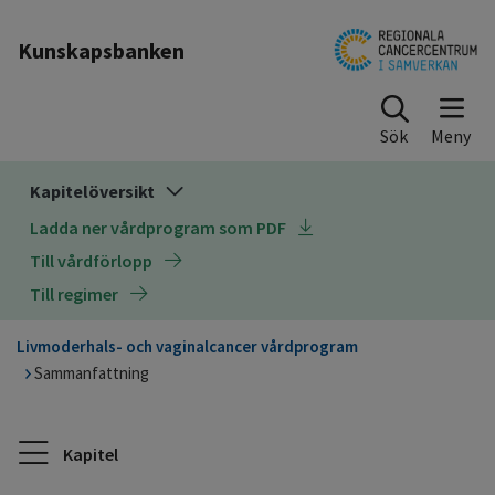
Till sidinnehåll
Kunskapsbanken
Sök
Kapitelöversikt
Ladda ner vårdprogram som PDF
Till vårdförlopp
Till regimer
Livmoderhals- och vaginalcancer vårdprogram
Sammanfattning
Kapitel