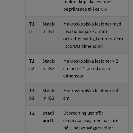
makroskopiska lesioner
begränsade till cervix.
T1
Stadiu
Makroskopiska lesioner med
b1
m IB1
invasionsdjup > 5 mm
och/eller synlig tumör ≤ 2 cm
i största dimension.
T1
Stadiu
Makroskopiska lesioner > 2
b2
m IB2
cm och ≤ 4 cm i största
dimension.
T1
Stadiu
Makroskopiska lesioner > 4
b3
m IB3
cm
T2
Stadi
Utbredning utanför
um II
cervix/corpus, men har inte
nått bäckenväggen eller