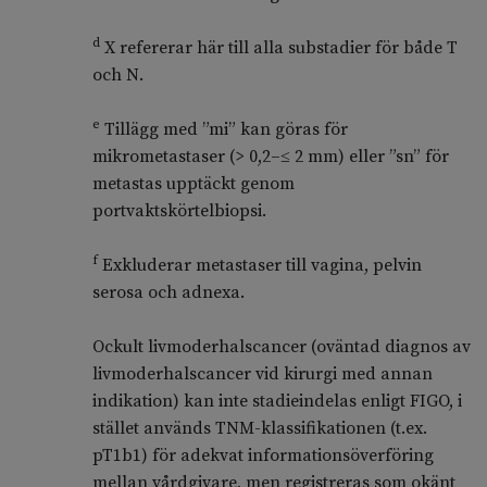
d
X refererar här till alla substadier för både T
och N.
e
Tillägg med ”mi” kan göras för
mikrometastaser (> 0,2–≤ 2 mm) eller ”sn” för
metastas upptäckt genom
portvaktskörtelbiopsi.
f
Exkluderar metastaser till vagina, pelvin
serosa och adnexa.
Ockult livmoderhalscancer (oväntad diagnos av
livmoderhalscancer vid kirurgi med annan
indikation) kan inte stadieindelas enligt FIGO, i
stället används TNM-klassifikationen (t.ex.
pT1b1) för adekvat informationsöverföring
mellan vårdgivare, men registreras som okänt