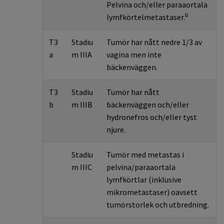
Pelvina och/eller paraaortala
b
lymfkörtelmetastaser.
T3
Stadiu
Tumör har nått nedre 1/3 av
a
m IIIA
vagina men inte
bäckenväggen.
T3
Stadiu
Tumör har nått
b
m IIIB
bäckenväggen och/eller
hydronefros och/eller tyst
njure.
Stadiu
Tumör med metastas i
m IIIC
pelvina/paraaortala
lymfkörtlar (inklusive
mikrometastaser) oavsett
tumörstorlek och utbredning.