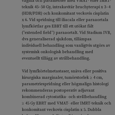
vagina och parametrier med VMAT- eller IMRT-
teknik 45–50 Gy, intrakavitär brachyterapi x 3–4
(HDR/PDR) och konkomitant veckovis cisplatin
x 6. Vid spridning till iliacala eller paraaortala
lymfkörtlar ges EBRT till ett utökat fält
(”extended field”) paraaortalt. Vid Stadium IVB,
dvs generaliserad sjukdom, tillämpas
individuell behandling som vanligtvis utgörs av
systemisk onkologisk behandling med
eventuellt tillägg av strålbehandling.
Vid lymfkörtelmetastaser, snäva eller positiva
kirurgiska marginaler, tumörstorlek ≥ 4 cm,
parametriespridning eller högmalign histologi
rekommenderas postoperativ adjuvant
kombinerad cytostatika- och strålbehandling
≥ 45 Gy EBRT med VMAT- eller IMRT-teknik och
konkomitant veckovis cisplatin x 5. Dubbla