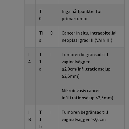
T
Inga hållpunkter för
0
primärtumör
Ti
0
Cancer in situ, intraepitelial
s
neoplasi grad III (VAIN III)
I
T
I
Tumören begränsad till
A
1
vaginalväggen
a
≤2,0cm(infiltrationsdjup
≥2,5mm)
Mikroinvasiv cancer
infiltrationsdjup <2,5mm)
I
T
I
Tumören begränsad till
B
1
vaginalväggen >2,0cm
b