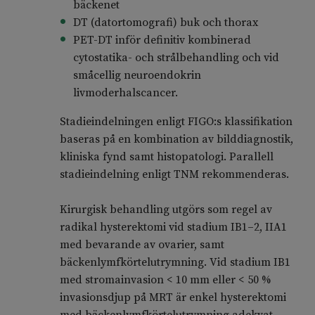
bäckenet
DT (datortomografi) buk och thorax
PET-DT inför definitiv kombinerad
cytostatika- och strålbehandling och vid
småcellig neuroendokrin
livmoderhalscancer.
Stadieindelningen enligt FIGO:s klassifikation
baseras på en kombination av bilddiagnostik,
kliniska fynd samt histopatologi. Parallell
stadieindelning enligt TNM rekommenderas.
Kirurgisk behandling utgörs som regel av
radikal hysterektomi vid stadium IB1–2, IIA1
med bevarande av ovarier, samt
bäckenlymfkörtelutrymning. Vid stadium IB1
med stromainvasion < 10 mm eller < 50 %
invasionsdjup på MRT är enkel hysterektomi