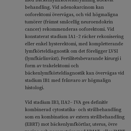
med bäckenlymfkörtelutrymning adekvat
behandling. Vid adenokarcinom kan
ooforektomi övervägas, och vid högmaligna
tumörer (främst småcellig neuroendokrin
cancer) rekommenderas ooforektomi. Vid
konstaterat stadium IA1–2 räcker rekonisering
eller enkel hysterektomi, med kompletterande
lymfkörteldiagnostik om det föreligger LVSI
(lymfkärlinväxt). Fertilitetsbevarande kirurgi i
form av trakelektomi och
bäckenlymfkörteldiagnostik kan övervägas vid
stadium IB1 med frånvaro av högmalign
histologi.
Vid stadium IB3, IIA2– IVA ges definitiv
kombinerad cytostatika- och strålbehandling
som en kombination av extern strålbehandling
(EBRT) mot bäckenlymfkörtlar, uterus, övre