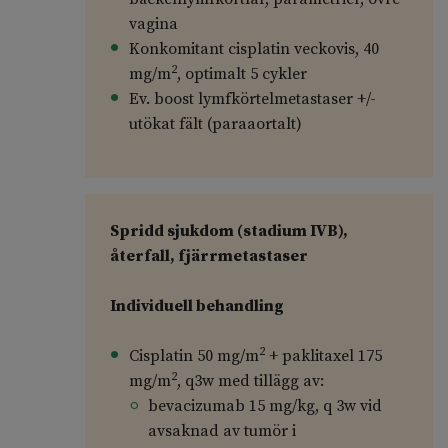
vagina
Konkomitant cisplatin veckovis, 40
2
mg/m
, optimalt 5 cykler
Ev. boost lymfkörtelmetastaser +/-
utökat fält (paraaortalt)
Spridd sjukdom (stadium IVB),
återfall, fjärrmetastaser
Individuell behandling
2
Cisplatin 50 mg/m
+ paklitaxel 175
2
mg/m
, q3w med tillägg av:
bevacizumab 15 mg/kg, q 3w vid
avsaknad av tumör i