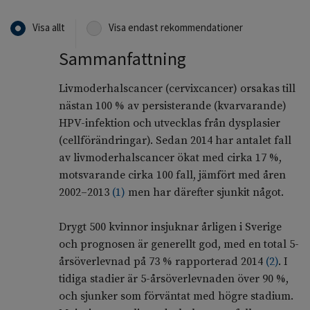
Visa allt
Visa endast rekommendationer
Sammanfattning
Livmoderhalscancer (cervixcancer) orsakas till
nästan 100 % av persisterande (kvarvarande)
HPV-infektion och utvecklas från dysplasier
(cellförändringar). Sedan 2014 har antalet fall
av livmoderhalscancer ökat med cirka 17 %,
motsvarande cirka 100 fall, jämfört med åren
2002–2013
(
1
)
men har därefter sjunkit något.
Drygt 500 kvinnor insjuknar årligen i Sverige
och prognosen är generellt god, med en total 5-
årsöverlevnad på 73 % rapporterad 2014
(
2
)
. I
tidiga stadier är 5-årsöverlevnaden över 90 %,
och sjunker som förväntat med högre stadium.