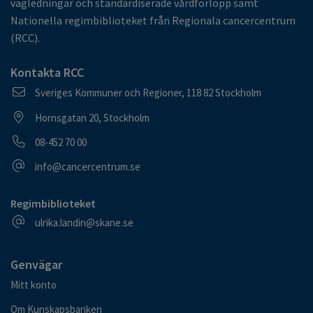
vägledningar och standardiserade vårdförlopp samt
Nationella regimbiblioteket från Regionala cancercentrum
(RCC).
Kontakta RCC
Postadress
Sveriges Kommuner och Regioner, 118 82 Stockholm
Besöksadress
Hornsgatan 20, Stockholm
Telefonnummer
08-452 70 00
E-postadress
info@cancercentrum.se
Regimbiblioteket
E-postadress
ulrika.landin@skane.se
Genvägar
Mitt konto
Om Kunskapsbanken