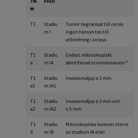
TN
FIGO
M
T1
Stadiu
Tumör begränsad till cervix.
m I
Ingen hänsyn tas till
utbredning i corpus.
T1
Stadiu
Endast mikroskopiskt
a
a
m IA
identifierad stromainvasion.
T1
Stadiu
Invasionsdjup ≤ 3 mm.
a1
m IA1
T1
Stadiu
Invasionsdjup ≤ 3 mm och
a2
m IA2
≤ 5 mm.
T1
Stadiu
Mikroskopiska lesioner större
b
m IB
än stadium IA eller