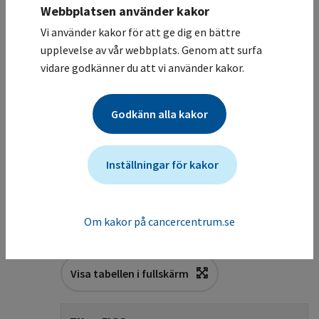
Webbplatsen använder kakor
Stadieindelningen är även här klinisk enligt
FIGO. Cirka 30–40 kvinnor insjuknar årligen i
Vi använder kakor för att ge dig en bättre
Sverige. Utredning och behandlingsprinciper
upplevelse av vår webbplats. Genom att surfa
följer livmoderhalscancer, men som
vidare godkänner du att vi använder kakor.
primärbehandling rekommenderas
strålbehandling eller kombinerad cytostatika-
Godkänn alla kakor
och strålbehandling i första hand. Kirurgi kan
övervägas i vissa fall vid stadium I.
Inställningar för kakor
Stadieindelning
1.1
Stadieindelning av livmoderhalscancer
1.1.1
Om kakor på cancercentrum.se
enligt TNM och FIGO år 2018
Visa tabellen i fullskärm