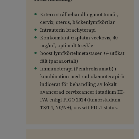
Extern strålbehandling mot tumör,
cervix, uterus, bäckenlymfkörtlar
Intrauterin brachyterapi
Konkomitant cisplatin veckovis, 40
2
mg/m
, optimalt 6 cykler
boost lymfkörtelmetastaser +/- utökat
fält (paraaortalt)
Immunoterapi (Pembrolizumab) i
kombination med radiokemoterapi är
indicerat för behandling av lokalt
avancerad cervixcancer i stadium III-
IVA enligt FIGO 2014 (tumörstadium
T3/T4, N0/N+), oavsett PDL1 status.