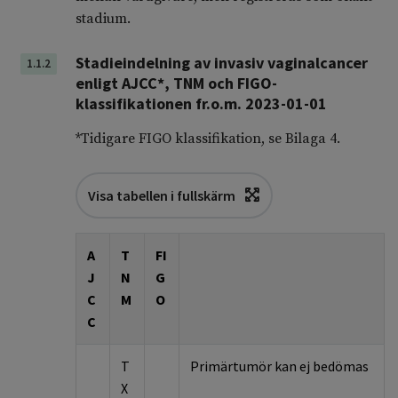
stadium.
Stadieindelning av invasiv vaginalcancer
1.1.2
enligt AJCC*, TNM och FIGO-
klassifikationen fr.o.m. 2023-01-01
*Tidigare FIGO klassifikation, se Bilaga 4.
Visa tabellen i fullskärm
A
T
FI
J
N
G
C
M
O
C
T
Primärtumör kan ej bedömas
X