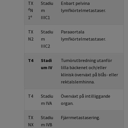
TX
Stadiu
Enbart pelvina
d
N
m
lymfkörtelmetastaser.
e
1
IIIC1
TX
Stadiu
Paraaortala
N2
m
lymfkörtelmetastaser.
IIIC2
T4
Stadi
Tumörutbredning utanför
um IV
lilla bäckenet och/eller
klinisk överväxt på blås- eller
rektalslemhinna.
T4
Stadiu
Överväxt på intilliggande
m IVA
organ.
TX
Stadiu
Fjärrmetastasering.
NX
m IVB