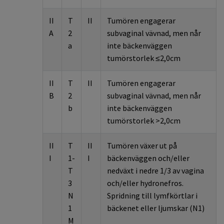
II
T
II
Tumören engagerar
A
2
subvaginal vävnad, men når
a
inte bäckenväggen
tumörstorlek ≤2,0cm
II
T
II
Tumören engagerar
B
2
subvaginal vävnad, men når
b
inte bäckenväggen
tumörstorlek >2,0cm
II
T
II
Tumören växer ut på
I
1-
I
bäckenväggen och/eller
T
nedväxt i nedre 1/3 av vagina
3
och/eller hydronefros.
N
Spridning till lymfkörtlar i
1
bäckenet eller ljumskar (N1)
M