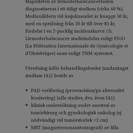
Majoriteten av livmoderhalscancerfallen
diagnostiseras i ett tidigt stadium (cirka 60 %).
Medianåldern vid insjuknandet är knappt 50 år,
med en spridning från 20 år till över 85 år,
fördelat i en 2-pucklig incidenskurva
(
3
)
.
Livmoderhalscancer stadieindelas enligt FIGO
(La Fédération Internationale de Gynécologie et
d'Obstétrique) samt enligt TNM-systemet.
Utredning inför behandlingsbeslut (undantaget
stadium IA1) består av
PAD-verifiering (provexcision/px alternativt
konisering) (alla stadier, dvs. även IA1)
klinisk undersökning under anestesi av
tumörkirurg och gynekologisk onkolog (ej
nödvändigt vid tumörstorlek <2 cm)
MRT (magnetresonanstomografi) av lilla