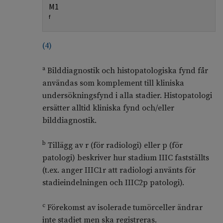
M1
f
(
4
)
a
Bilddiagnostik och histopatologiska fynd får
användas som komplement till kliniska
undersökningsfynd i alla stadier. Histopatologi
ersätter alltid kliniska fynd och/eller
bilddiagnostik.
b
Tillägg av r (för radiologi) eller p (för
patologi) beskriver hur stadium IIIC fastställts
(t.ex. anger IIIC1r att radiologi använts för
stadieindelningen och IIIC2p patologi).
c
Förekomst av isolerade tumörceller ändrar
inte stadiet men ska registreras.