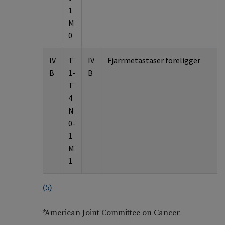
1
M
0
IV
T
IV
Fjärrmetastaser föreligger
B
1-
B
T
4
N
0-
1
M
1
(
5
)
*American Joint Committee on Cancer