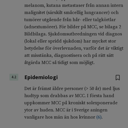
melanom, kutana metastaser från annan intern
malignitet (särskilt småcellig lungcancer) och
tumörer utgående från hår- eller talgkörtlar
(adnextumörer). För bilder på MCC, se bilaga 2
Bildbilaga. Sjukdomsutbredningen vid diagnos
(lokal eller spridd sjukdom) har mycket stor
betydelse för överlevnaden, varför det är viktigt
att misstänka, diagnostisera och på rätt sätt
åtgärda MCC så tidigt som möjligt.
Epidemiologi
4.2
Det är främst äldre personer (> 50 år) med ljus
hudtyp som drabbas av MCC. I första hand
uppkommer MCC på kroniskt solexponerade
ytor av huden. MCC är i Sverige aningen
vanligare hos män än hos kvinnor
(
6
)
.