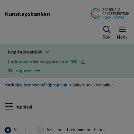
Till sidinnehåll
Kunskapsbanken
Sök
Kapitelöversikt
Ladda ner vårdprogram som PDF
Till regimer
Merkelcellscancer vårdprogram
Bakgrund och orsaker
Kapitel
Visa allt
Visa endast rekommendationer