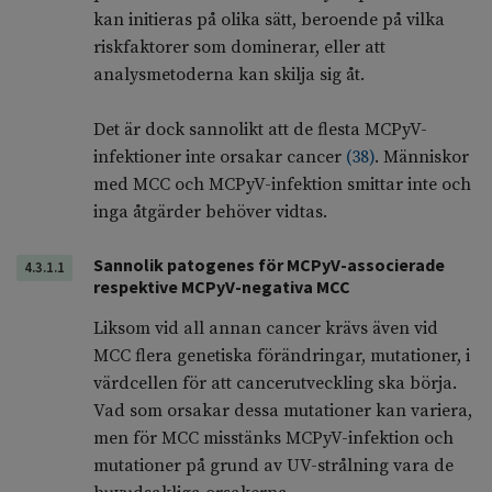
kan initieras på olika sätt, beroende på vilka
riskfaktorer som dominerar, eller att
analysmetoderna kan skilja sig åt.
Det är dock sannolikt att de flesta MCPyV-
infektioner inte orsakar cancer
(
38
)
. Människor
med MCC och MCPyV-infektion smittar inte och
inga åtgärder behöver vidtas.
Sannolik patogenes för MCPyV-associerade
4.3.1.1
respektive MCPyV-negativa MCC
Liksom vid all annan cancer krävs även vid
MCC flera genetiska förändringar, mutationer, i
värdcellen för att cancerutveckling ska börja.
Vad som orsakar dessa mutationer kan variera,
men för MCC misstänks MCPyV-infektion och
mutationer på grund av UV-strålning vara de