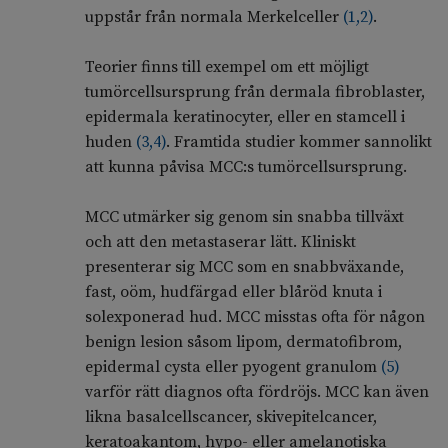
uppstår från normala Merkelceller
(
1
,
2
)
.
Teorier finns till exempel om ett möjligt
tumörcellsursprung från dermala fibroblaster,
epidermala keratinocyter, eller en stamcell i
huden
(
3
,
4
)
. Framtida studier kommer sannolikt
att kunna påvisa MCC:s tumörcellsursprung.
MCC utmärker sig genom sin snabba tillväxt
och att den metastaserar lätt. Kliniskt
presenterar sig MCC som en snabbväxande,
fast, oöm, hudfärgad eller blåröd knuta i
solexponerad hud. MCC misstas ofta för någon
benign lesion såsom lipom, dermatofibrom,
epidermal cysta eller pyogent granulom
(
5
)
varför rätt diagnos ofta fördröjs. MCC kan även
likna basalcellscancer, skivepitelcancer,
keratoakantom, hypo- eller amelanotiska