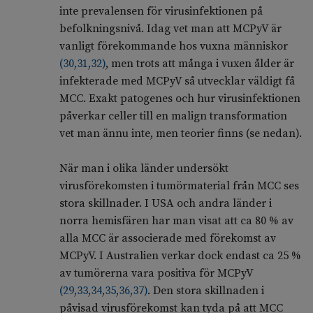
inte prevalensen för virusinfektionen på
befolkningsnivå. Idag vet man att MCPyV är
vanligt förekommande hos vuxna människor
(
30
,
31
,
32
)
, men trots att många i vuxen ålder är
infekterade med MCPyV så utvecklar väldigt få
MCC. Exakt patogenes och hur virusinfektionen
påverkar celler till en malign transformation
vet man ännu inte, men teorier finns (se nedan).
När man i olika länder undersökt
virusförekomsten i tumörmaterial från MCC ses
stora skillnader. I USA och andra länder i
norra hemisfären har man visat att ca 80 % av
alla MCC är associerade med förekomst av
MCPyV. I Australien verkar dock endast ca 25 %
av tumörerna vara positiva för MCPyV
(
29
,
33
,
34
,
35
,
36
,
37
)
. Den stora skillnaden i
påvisad virusförekomst kan tyda på att MCC