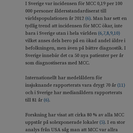
I Sverige var incidensen för MCC 0,19 per 100
000 personer åldersstandardiserat till
världspopulationen år 2012
(
6
)
. Man har sett en
tydlig trend att incidensen för MCC ökar, inte
bara i Sverige utan i hela världen
(
6
,
7
,
8
,
9
,
10
)
vilket anses dels bero på en ökad andel äldre i
befolkningen, men även på bättre diagnostik. I
Sverige innebär det ca 50 nya patienter per år
som diagnostiseras med MCC.
Internationellt har medelåldern för
insjuknande rapporterats vara drygt 70 år
(
11
)
och i Sverige har medianåldern rapporterats
till 81 år
(
6
)
.
Forskning har visat att cirka 80 % av alla MCC
uppstår på solexponerade lokaler
(
5
)
. I en stor
analys från USA såg man att MCC var allra