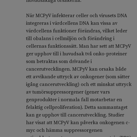
huvudsakliga orsakerna.
När MCPyV infekterar celler och virusets DNA
integreras i värdcellens DNA kan vissa av
värdcellens funktioner förändras, vilket leder
till obalans i cellmiljön och förändring i
cellernas funktionssätt. Man har sett att MCPyV
ger upphov till i huvudsak två onko-proteiner
som betraktas som drivande i
cancerutvecklingen. MCPyV kan orsaka både
ett avvikande uttryck av onkogener (som sätter
igång cancerutveckling) och ett minskat uttryck
av tumörsuppressorgener (gener vars
genprodukter i normala fall motarbetar en
felaktig cellproliferation). Detta sammantaget
kan ge upphov till cancerutveckling. Studier
har visat att MCPyV kan påverka onkogenen c-
myc och hämma suppressorgenen