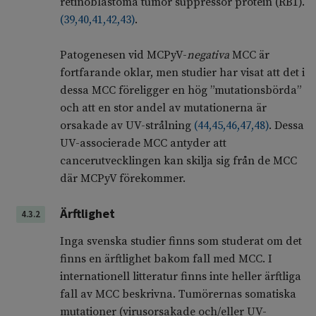
retinoblastoma tumor suppressor protein (RB1).
(
39
,
40
,
41
,
42
,
43
)
.
Patogenesen vid MCPyV-
negativa
MCC är
fortfarande oklar, men studier har visat att det i
dessa MCC föreligger en hög ”mutationsbörda”
och att en stor andel av mutationerna är
orsakade av UV-strålning
(
44
,
45
,
46
,
47
,
48
)
. Dessa
UV-associerade MCC antyder att
cancerutvecklingen kan skilja sig från de MCC
där MCPyV förekommer.
Ärftlighet
4.3.2
Inga svenska studier finns som studerat om det
finns en ärftlighet bakom fall med MCC. I
internationell litteratur finns inte heller ärftliga
fall av MCC beskrivna. Tumörernas somatiska
mutationer (virusorsakade och/eller UV-