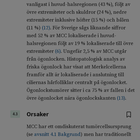
vanligast i huvud-halsregionen (43 %), följt av
övre extremiteter och skuldror (24 %), nedre
extremiteter inklusive höfter (15 %) och bålen
(11 %)
(
12
)
. För Sverige sågs liknande siffror
med 52 % av MCC lokaliserade i huvud-
halsregionen följt av 19 % lokaliserade till övre
extremiteter
(
6
)
. Ungefär 2,5 % av MCC utgår
från ögonlocken. Histopatologisk analys av
friska ögonlock har visat att Merkelcellerna
framför allt är lokaliserade i anslutning till
ciliernas hårfolliklar centralt på ögonlocket.
Ögonlockstumörer sitter i ca 75 % av fallen i det
övre ögonlocket nära ögonlockskanten
(
13
)
.
Orsaker
4.3
MCC har ett omdiskuterat tumörcellsursprung
(se
avsnitt 4.1 Bakgrund
) men har traditionellt