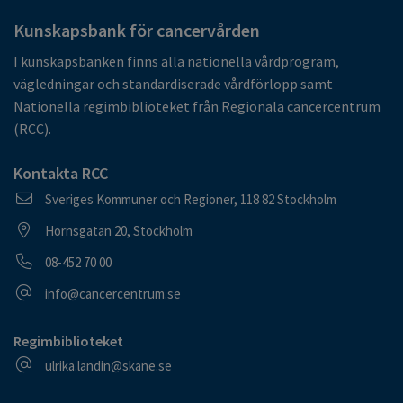
Kunskapsbank för cancervården
I kunskapsbanken finns alla nationella vårdprogram,
vägledningar och standardiserade vårdförlopp samt
Nationella regimbiblioteket från Regionala cancercentrum
(RCC).
Kontakta RCC
Postadress
Sveriges Kommuner och Regioner, 118 82 Stockholm
Besöksadress
Hornsgatan 20, Stockholm
Telefonnummer
08-452 70 00
E-postadress
info@cancercentrum.se
Regimbiblioteket
E-postadress
ulrika.landin@skane.se