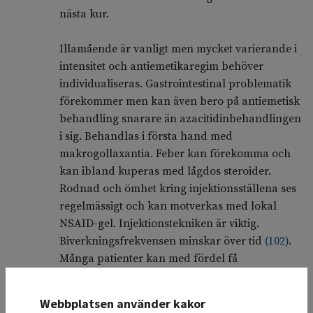
nästa kur.
Illamående är vanligt men mycket varierande i
intensitet och antiemetikaregim behöver
individualiseras. Gastrointestinal problematik
förekommer men kan även bero på antiemetisk
behandling snarare än azacitidinbehandlingen
i sig. Behandlas i första hand med
makrogollaxantia. Feber kan förekomma och
kan ibland kuperas med lågdos steroider.
Rodnad och ömhet kring injektionsställena ses
regelmässigt och kan motverkas med lokal
NSAID-gel. Injektionstekniken är viktig.
Biverkningsfrekvensen minskar över tid
(
102
)
.
Många patienter kan med fördel få
hembehandling.
Webbplatsen använder kakor
Utvärdering av behandlingen med