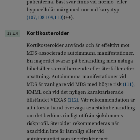
patienterna. Bäst svar finns vid normo- eller
hypocellulär märg med normal karyotyp
(
107
,
108
,
109
,
110
)
(++).
Kortikosteroider
13.2.4
Kortikosteroider används och är effektivt mot
MDS-associerade autoimmuna manifestationer.
En majoritet svarar på behandling men många
bibehåller steroidberoende eller återfaller efter
utsättning. Autoimmuna manifestationer vid
MDS är vanligare vid MDS med högre risk
(
111
)
,
KMML och vid det nyligen karaktäriserade
tillståndet VEXAS
(
112
)
. Vår rekommendation är
att i första hand överväga azacitidinbehandling
om det bedöms rimligt utifrån sjukdomens
riskprofil. Steroider rekommenderas när
azacitidin inte är lämpligt eller vid
autoimmunitet som är refraktär mot