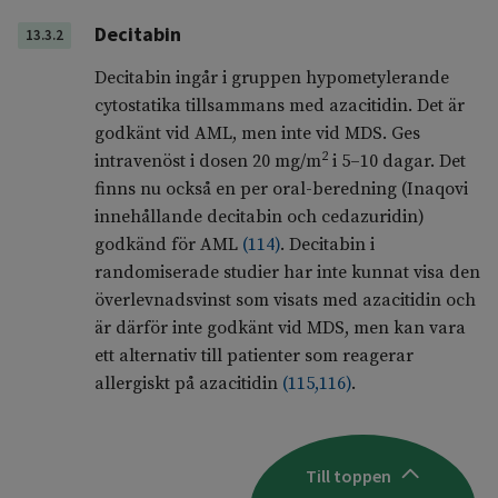
Decitabin
13.3.2
Decitabin ingår i gruppen hypometylerande
cytostatika tillsammans med azacitidin. Det är
godkänt vid AML, men inte vid MDS. Ges
2
intravenöst i dosen 20 mg/m
i 5–10 dagar. Det
finns nu också en per oral-beredning (Inaqovi
innehållande decitabin och cedazuridin)
godkänd för AML
(
114
)
.
Decitabin i
randomiserade studier har inte kunnat visa den
överlevnadsvinst som visats med azacitidin och
är därför inte godkänt vid MDS, men kan vara
ett alternativ till patienter som reagerar
allergiskt på azacitidin
(
115
,
116
)
.
Till toppen