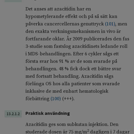
Det anses att azacitidin har en
hypometylerande effekt och på så sätt kan
påverka cancercellernas genuttryck
(
101
)
, men
den exakta verkningsmekanismen in vivo är
fortfarande oklar. År 2009 publicerades den fas
3-studie som fastslog azacitidinets ledande roll
i MDS-behandlingen. Efter 6 cykler sågs ett
första svar hos 91 % av de som svarade på
behandlingen. 48 % fick dock ett bättre svar
med fortsatt behandling. Azacitidin sågs
förlänga OS hos alla patienter som svarade
inklusive de med enbart hematologisk
förbättring
(
100
)
(+++).
Praktisk användning
13.2.1.2
Azacitidin ges som subkutan injektion. Den
2
studerade dosen är 75 mg/m
dagligen i 7 dagar