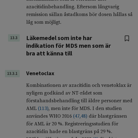
azacitidinbehandling. Eftersom långvarig
remission sällan åstadkoms bör dosen hållas så
låg som möjligt.
Läkemedel som inte har
13.3
indikation för MDS men som är
bra att känna till
Venetoclax
13.3.1
Kombinationen av azacitidin och venetoklax är
nyligen godkänd av NT-rådet som
förstahandsbehandling till äldre personer med
AML
(
113
)
, men inte för MDS. I den studien
användes WHO 2016
(
47
,
48
)
där blastgränsen
för AML är 20 %. Registreringsstudien för
azacitidin hade en blastgräns på 29 %.