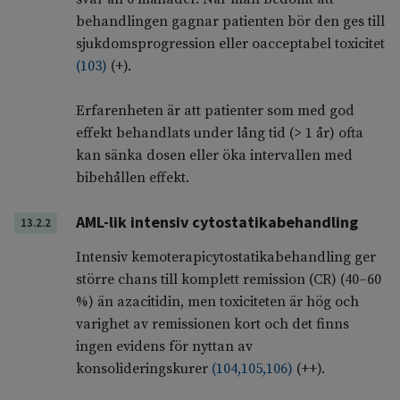
behandlingen gagnar patienten bör den ges till
sjukdomsprogression eller oacceptabel toxicitet
(
103
)
(+).
Erfarenheten är att patienter som med god
effekt behandlats under lång tid (> 1 år) ofta
kan sänka dosen eller öka intervallen med
bibehållen effekt.
AML-lik intensiv cytostatikabehandling
13.2.2
Intensiv kemoterapicytostatikabehandling ger
större chans till komplett remission (CR) (40–60
%) än azacitidin, men toxiciteten är hög och
varighet av remissionen kort och det finns
ingen evidens för nyttan av
konsolideringskurer
(
104
,
105
,
106
)
(++).