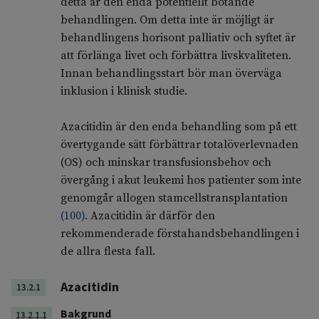
detta är den enda potentiellt botande
behandlingen. Om detta inte är möjligt är
behandlingens horisont palliativ och syftet är
att förlänga livet och förbättra livskvaliteten.
Innan behandlingsstart bör man överväga
inklusion i klinisk studie.
Azacitidin är den enda behandling som på ett
övertygande sätt förbättrar totalöverlevnaden
(OS) och minskar transfusionsbehov och
övergång i akut leukemi hos patienter som inte
genomgår allogen stamcellstransplantation
(
100
)
. Azacitidin är därför den
rekommenderade förstahandsbehandlingen i
de allra flesta fall.
Azacitidin
13.2.1
Bakgrund
13.2.1.1