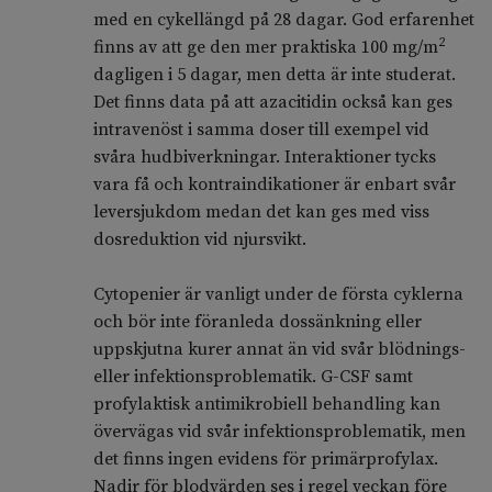
med en cykellängd på 28 dagar. God erfarenhet
2
finns av att ge den mer praktiska 100 mg/m
dagligen i 5 dagar, men detta är inte studerat.
Det finns data på att azacitidin också kan ges
intravenöst i samma doser till exempel vid
svåra hudbiverkningar. Interaktioner tycks
vara få och kontraindikationer är enbart svår
leversjukdom medan det kan ges med viss
dosreduktion vid njursvikt.
Cytopenier är vanligt under de första cyklerna
och bör inte föranleda dossänkning eller
uppskjutna kurer annat än vid svår blödnings-
eller infektionsproblematik. G-CSF samt
profylaktisk antimikrobiell behandling kan
övervägas vid svår infektionsproblematik, men
det finns ingen evidens för primärprofylax.
Nadir för blodvärden ses i regel veckan före