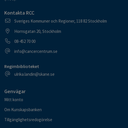
Kontakta RCC
Postadress
Sveriges Kommuner och Regioner, 118 82 Stockholm
Besöksadress
Hornsgatan 20, Stockholm
Telefonnummer
08-452 70 00
E-postadress
info@cancercentrum.se
Regimbiblioteket
E-postadress
ulrika.landin@skane.se
Genvägar
Mitt konto
Om Kunskapsbanken
Tillgänglighetsredogörelse