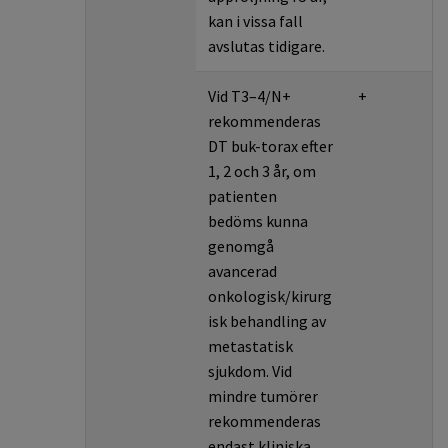
kan i vissa fall
avslutas tidigare.
Vid T3–4/N+
+
rekommenderas
DT buk-torax efter
1, 2 och 3 år, om
patienten
bedöms kunna
genomgå
avancerad
onkologisk/kirurg
isk behandling av
metastatisk
sjukdom. Vid
mindre tumörer
rekommenderas
endast kliniska