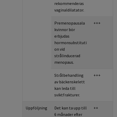
rekommenderas
vaginaldilatator.
Premenopausala
+++
kvinnor bör
erbjudas
hormonsubstituti
on vid
strålinducerad
menopaus.
Strålbehandling
+++
av bäckenskelett
kan leda till
sviktfrakturer.
Uppföljning
Det kan ta upp till
++
6 månader efter