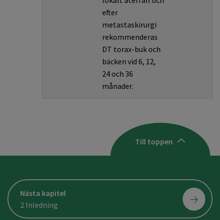
lokalt återfall och
efter
metastaskirurgi
rekommenderas
DT torax-buk och
bäcken vid 6, 12,
24 och 36
månader.
Till toppen
Nästa kapitel
2 Inledning