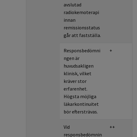
avslutad
radiokemoterapi
innan
remissionsstatus
går att fastställa.
Responsbedömni
+
ngen är
huvudsakligen
klinisk, vilket
kräver stor
erfarenhet.
Högsta möjliga
läkarkontinuitet
bör eftersträvas.
Vid
++
responsbedömnin