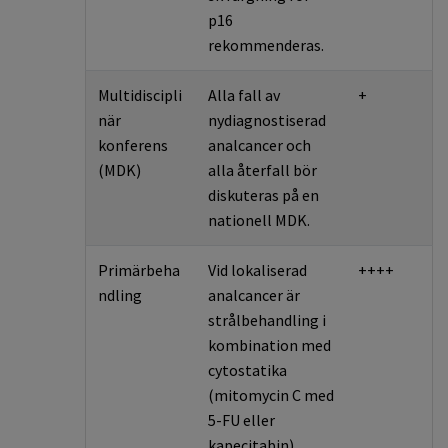
p16
rekommenderas.
Multidiscipli
Alla fall av
+
när
nydiagnostiserad
konferens
analcancer och
(MDK)
alla återfall bör
diskuteras på en
nationell MDK.
Primärbeha
Vid lokaliserad
++++
ndling
analcancer är
strålbehandling i
kombination med
cytostatika
(mitomycin C med
5-FU eller
kapecitabin)