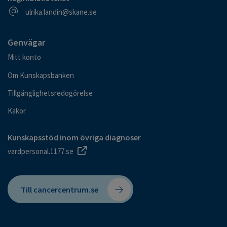
E-postadress
ulrika.landin@skane.se
Genvägar
Mitt konto
Om Kunskapsbanken
Tillgänglighetsredogörelse
Kakor
Kunskapsstöd inom övriga diagnoser
vardpersonal.1177.se
Till cancercentrum.se