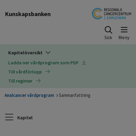
Till sidinnehåll
Kunskapsbanken
Sök
Kapitelöversikt
Ladda ner vårdprogram som PDF
Till vårdförlopp
Till regimer
Analcancer vårdprogram
Sammanfattning
Kapitel