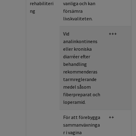
rehabiliteri
vanliga och kan
ng
försämra
livskvaliteten.
Vid
+++
analinkontinens
eller kroniska
diarréer efter
behandling
rekommenderas
tarmreglerande
medel såsom
fiberpreparat och
loperamid.
För att förebygga
++
sammanväxninga
r i vagina