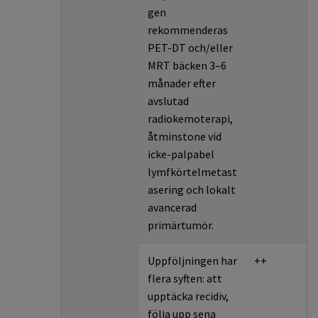
gen
rekommenderas
PET-DT och/eller
MRT bäcken 3–6
månader efter
avslutad
radiokemoterapi,
åtminstone vid
icke-palpabel
lymfkörtelmetast
asering och lokalt
avancerad
primärtumör.
Uppföljningen har
++
flera syften: att
upptäcka recidiv,
följa upp sena