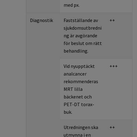
med px.
Diagnostik
Fastställande av
++
sjukdomsutbredni
ng är avgörande
för beslut om rätt
behandling.
Vid nyupptäckt
+++
analcancer
rekommenderas
MRT lilla
bäckenet och
PET-DT torax-
buk.
Utredningen ska
++
utmynna i en