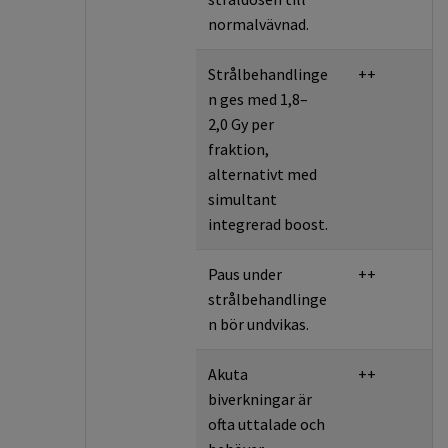
normalvävnad.
Strålbehandlinge
++
n ges med 1,8–
2,0 Gy per
fraktion,
alternativt med
simultant
integrerad boost.
Paus under
++
strålbehandlinge
n bör undvikas.
Akuta
++
biverkningar är
ofta uttalade och