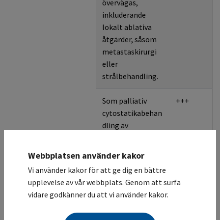
övervägas,
inkluderande
lokalt ablativa
åtgärder, såsom
metastaskirurgi
eller
strålbehandling.
Som palliativ
+++
cytostatikabehan
dling av
metastaserad
analcancer
Webbplatsen använder kakor
rekommenderas i
Vi använder kakor för att ge dig en bättre
första hand
upplevelse av vår webbplats. Genom att surfa
paklitaxel/karbop
vidare godkänner du att vi använder kakor.
latin.