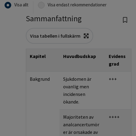
Visa allt
Visa endast rekommendationer
Sammanfattning
Visa tabellen i fullskärm
Kapitel
Huvudbudskap
Evidens
grad
Bakgrund
Sjukdomen är
+++
ovanlig men
incidensen
ökande.
Majoriteten av
++++
analcancertumör
er är orsakade av