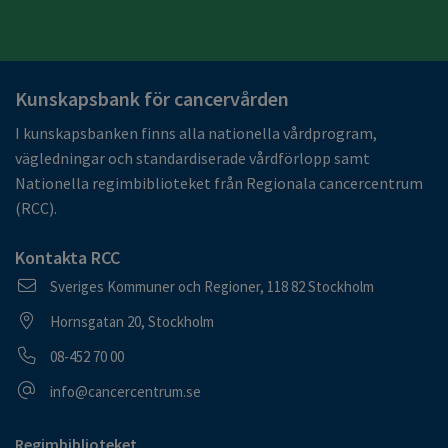
Kunskapsbank för cancervården
I kunskapsbanken finns alla nationella vårdprogram,
vägledningar och standardiserade vårdförlopp samt
Nationella regimbiblioteket från Regionala cancercentrum
(RCC).
Kontakta RCC
Postadress
Sveriges Kommuner och Regioner, 118 82 Stockholm
Besöksadress
Hornsgatan 20, Stockholm
Telefonnummer
08-452 70 00
E-postadress
info@cancercentrum.se
Regimbiblioteket