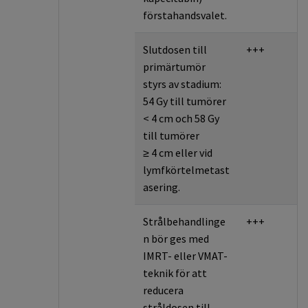
förstahandsvalet.
Slutdosen till
+++
primärtumör
styrs av stadium:
54 Gy till tumörer
< 4 cm och 58 Gy
till tumörer
≥ 4 cm eller vid
lymfkörtelmetast
asering.
Strålbehandlinge
+++
n bör ges med
IMRT- eller VMAT-
teknik för att
reducera
stråldosen till