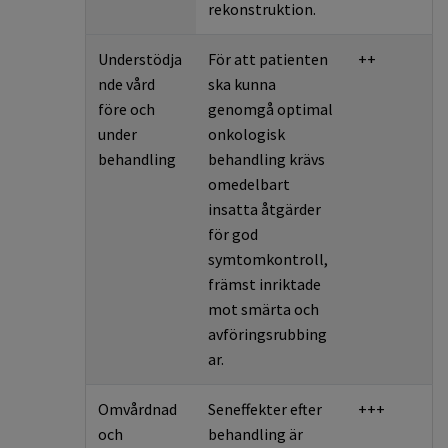
rekonstruktion.
Understödja
För att patienten
++
nde vård
ska kunna
före och
genomgå optimal
under
onkologisk
behandling
behandling krävs
omedelbart
insatta åtgärder
för god
symtomkontroll,
främst inriktade
mot smärta och
avföringsrubbing
ar.
Omvårdnad
Seneffekter efter
+++
och
behandling är