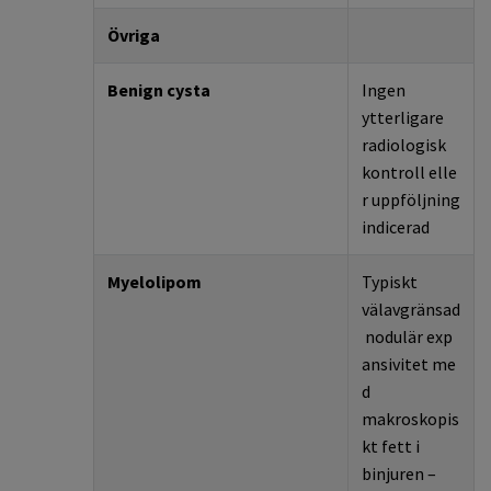
Övriga
Benign cysta
Ingen
ytterligare
radiologisk
kontroll
elle
r
uppföljning
indicerad
Myelolipom
Typiskt
välavgränsa
d
nodulär
exp
ansivitet
me
d
makroskopis
kt fett i
binjuren
–