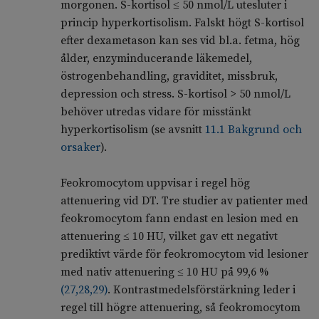
morgonen. S-kortisol ≤ 50 nmol/L utesluter i
princip hyperkortisolism. Falskt högt S-kortisol
efter dexametason kan ses vid bl.a. fetma, hög
ålder, enzyminducerande läkemedel,
östrogenbehandling, graviditet, missbruk,
depression och stress. S-kortisol > 50 nmol/L
behöver utredas vidare för misstänkt
hyperkortisolism (se avsnitt
11.1 Bakgrund och
orsaker
).
Feokromocytom uppvisar i regel hög
attenuering vid DT. Tre studier av patienter med
feokromocytom fann endast en lesion med en
attenuering ≤ 10 HU, vilket gav ett negativt
prediktivt värde för feokromocytom vid lesioner
med nativ attenuering ≤ 10 HU på 99,6 %
(
27
,
28
,
29
)
. Kontrastmedelsförstärkning leder i
regel till högre attenuering, så feokromocytom