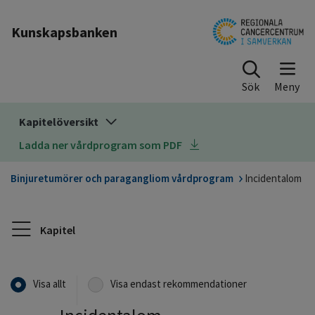
Till sidinnehåll
Kunskapsbanken
Sök
Kapitelöversikt
Ladda ner vårdprogram som PDF
Binjuretumörer och paragangliom vårdprogram
Incidentalom
Kapitel
Visa allt
Visa endast rekommendationer