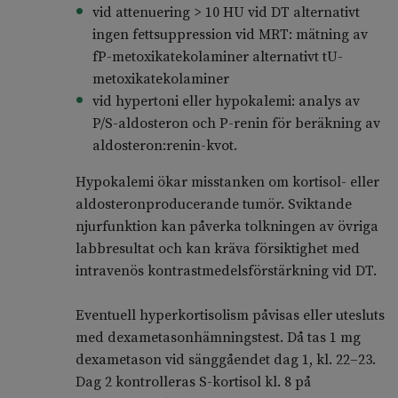
vid attenuering > 10 HU vid DT alternativt
ingen fettsuppression vid MRT: mätning av
fP-metoxikatekolaminer alternativt tU-
metoxikatekolaminer
vid hypertoni eller hypokalemi: analys av
P/S-aldosteron och P-renin för beräkning av
aldosteron:renin-kvot.
Hypokalemi ökar misstanken om kortisol- eller
aldosteronproducerande tumör. Sviktande
njurfunktion kan påverka tolkningen av övriga
labbresultat och kan kräva försiktighet med
intravenös kontrastmedelsförstärkning vid DT.
Eventuell hyperkortisolism påvisas eller utesluts
med dexametasonhämningstest. Då tas 1 mg
dexametason vid sänggåendet dag 1, kl. 22–23.
Dag 2 kontrolleras S-kortisol kl. 8 på