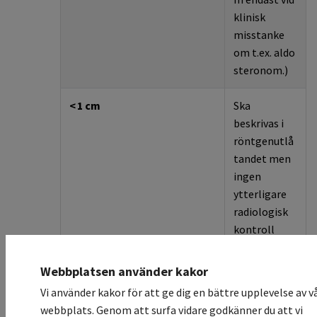
klinisk
misstanke
om
t.ex.
aldo
steronom
.
)
<
1
cm
Ska
beskrivas i
röntgenutlå
tandet men
ingen
ytterligare
radiologisk
kontroll
indicerad
Webbplatsen använder kakor
Vid upptäckt stationär
Ingen
Vi använder kakor för att ge dig en bättre upplevelse av v
≥
6
månader j
äm
f
ö
r
t
med
ytterligare
webbplats. Genom att surfa vidare godkänner du att vi