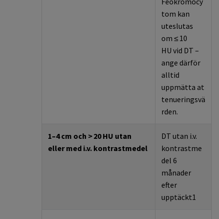
Feokromocy
tom
kan
uteslutas
om
≤
10
HU
vid DT
–
ange därför
alltid
uppmätta
at
tenueringsvä
rden
.
1
–
4 cm
och >
2
0 HU utan
DT utan
i.v
.
eller med
i.v
. kontrastmedel
kontrastme
del 6
månader
efter
upptäckt
1