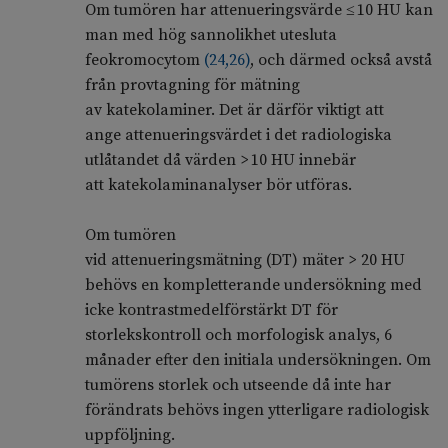
Om tumören har attenueringsvärde ≤ 10 HU kan
man med hög sannolikhet utesluta
feokromocytom
(
24
,
26
)
, och därmed också avstå
från provtagning för mätning
av katekolaminer. Det är därför viktigt att
ange attenueringsvärdet i det radiologiska
utlåtandet då värden > 10 HU innebär
att katekolaminanalyser bör utföras.
Om tumören
vid attenueringsmätning (DT) mäter > 20 HU
behövs en kompletterande undersökning med
icke kontrastmedelförstärkt DT för
storlekskontroll och morfologisk analys, 6
månader efter den initiala undersökningen. Om
tumörens storlek och utseende då inte har
förändrats behövs ingen ytterligare radiologisk
uppföljning.