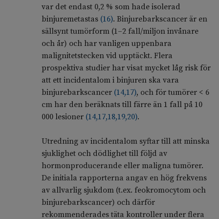
var det endast 0,2 % som hade isolerad
binjuremetastas
(
16
)
. Binjurebarkscancer är en
sällsynt tumörform (1–2 fall/miljon invånare
och år) och har vanligen uppenbara
malignitetstecken vid upptäckt. Flera
prospektiva studier har visat mycket låg risk för
att ett incidentalom i binjuren ska vara
binjurebarkscancer
(
14
,
17
)
, och för tumörer < 6
cm har den beräknats till färre än 1 fall på 10
000 lesioner
(
14
,
17
,
18
,
19
,
20
)
.
Utredning av incidentalom syftar till att minska
sjuklighet och dödlighet till följd av
hormonproducerande eller maligna tumörer.
De initiala rapporterna angav en hög frekvens
av allvarlig sjukdom (t.ex. feokromocytom och
binjurebarkscancer) och därför
rekommenderades täta kontroller under flera