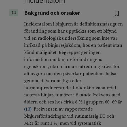
Incidentalom
Bakgrund och orsaker
9.1
Incidentalom i binjuren är definitionsmässigt en
förändring som har upptäckts som ett bifynd
vid en radiologisk undersökning som inte var
inriktad på binjuresjukdom, hos en patient utan
känd malignitet. Begreppet ger ingen
information om binjureförändringens
egenskaper, utan närmare utredning krävs för
att avgöra om den påverkar patientens hälsa
genom att vara malign eller
hormonproducerande. I obduktionsmaterial
noteras binjuretumörer i ökande frekvens med
åldern och ses hos cirka 6 % i gruppen 60–69 år
(
13
)
. Frekvensen av rapporterade
binjureförändringar vid rutinmässig DT och
MRT är runt 1 %, men vid systematisk