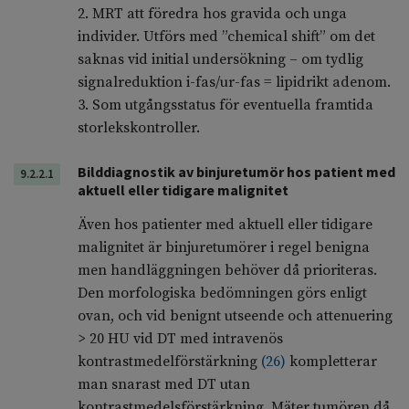
2. MRT att föredra hos gravida och unga
individer. Utförs med ”chemical shift” om det
saknas vid initial undersökning – om tydlig
signalreduktion i-fas/ur-fas = lipidrikt adenom.
3. Som utgångsstatus för eventuella framtida
storlekskontroller.
Bilddiagnostik av binjuretumör hos patient med
9.2.2.1
aktuell eller tidigare malignitet
Även hos patienter med aktuell eller tidigare
malignitet är binjuretumörer i regel benigna
men handläggningen behöver då prioriteras.
Den morfologiska bedömningen görs enligt
ovan, och vid benignt utseende och attenuering
> 20 HU vid DT med intravenös
kontrastmedelförstärkning
(
26
)
kompletterar
man snarast med DT utan
kontrastmedelsförstärkning. Mäter tumören då