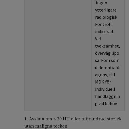
i
ngen
ytterligare
radiologisk
kontroll
indicerad
.
Vid
tveksamhet
,
överväg
lipo
sarkom
som
differentialdi
agnos, till
MDK för
individuell
handläggnin
g vid behov
.
1. Avsluta om ≤ 20 HU eller oförändrad storlek
utan maligna tecken.