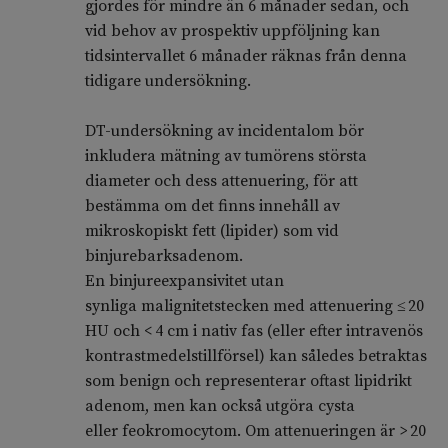
gjordes för mindre än 6 månader sedan, och
vid behov av prospektiv uppföljning kan
tidsintervallet 6 månader räknas från denna
tidigare undersökning.
DT-undersökning av incidentalom bör
inkludera mätning av tumörens största
diameter och dess attenuering, för att
bestämma om det finns innehåll av
mikroskopiskt fett (lipider) som vid
binjurebarksadenom.
En binjureexpansivitet utan
synliga malignitetstecken med attenuering ≤ 20
HU och < 4 cm i nativ fas (eller efter intravenös
kontrastmedelstillförsel) kan således betraktas
som benign och representerar oftast lipidrikt
adenom, men kan också utgöra cysta
eller feokromocytom. Om attenueringen är > 20