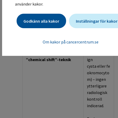
tidigare undersökning
radiologisk
använder kakor.
kontroll
indicerad
Godkänn alla kakor
Inställningar för kakor
1
–
4 cm och ≤
2
0 HU
Benign
förän
(utan el
ler
med
i.v
.
dring
kontrastmedel)
(
t.ex.
lipidrik
Om kakor på cancercentrum.se
alt. upptäckt med MRT med
t
tydlig signalreduktion med
adenom
,
ben
”
chemical
shift
”-teknik
ign
cysta
eller
fe
okromocyto
m
)
–
ingen
ytterligare
radiologisk
kontroll
indicerad
.