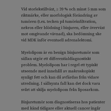
Vid storlekstillväxt, ≥ 20 % och minst 5 mm som
riktmärke, eller morfologisk förändring av
tumören (t.ex. tecken på tumörinfiltration,
nekros eller blödning i binjuren, eller överväxt
mot omgivande vävnad), ska bedömning ske
vid MDK inför eventuell adrenalektomi.
Myelolipom är en benign binjuretumör som
sällan utgör ett differentialdiagnostiskt
problem. Myelolipom har i regel ett typiskt
utseende med innehåll av makroskopiskt
synligt fett och kan då avfärdas från vidare
utredning. I sällsynta fall kan det dock vara
svårt att skilja myelolipom från liposarkom.
Binjuretumör som diagnostiseras hos patienter
med känd tidigare eller aktuell cancer ingår