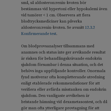
små, så aldosteron:renin-kvoten bör
bestämmas vid hypertoni eller hypokalemi även
vid tumörer < 1 cm. Observera att flera
blodtrycksmediciner kan påverka
aldosteron:renin-kvoten. Se avsnitt
12.3.2
Konfirmerande test
.
Om blodprovsanalyser tillsammans med
anamnes och status inte ger avvikande resultat
är risken för behandlingskrävande endokrin
sjukdom försumbar i denna situation, och det
behövs inga uppföljande kontroller. Onormala
fynd motiverar ofta kompletterande utredning
enligt etablerade rekommendationer för att
verifiera eller avfärda misstanken om endokrin
sjukdom. Den vanligaste avvikelsen är
bristande hämning vid dexametasontest, och då
gör man ofta ytterligare provtagning för att