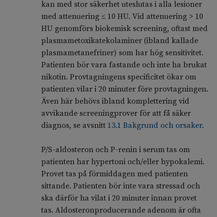
kan med stor säkerhet uteslutas i alla lesioner
med attenuering ≤ 10 HU. Vid attenuering > 10
HU genomförs biokemisk screening, oftast med
plasmametoxikatekolaminer (ibland kallade
plasmametanefriner) som har hög sensitivitet.
Patienten bör vara fastande och inte ha brukat
nikotin. Provtagningens specificitet ökar om
patienten vilar i 20 minuter före provtagningen.
Även här behövs ibland komplettering vid
avvikande screeningprover för att få säker
diagnos, se avsnitt
13.1 Bakgrund och orsaker
.
P/S-aldosteron och P-renin i serum tas om
patienten har hypertoni och/eller hypokalemi.
Provet tas på förmiddagen med patienten
sittande. Patienten bör inte vara stressad och
ska därför ha vilat i 20 minuter innan provet
tas. Aldosteronproducerande adenom är ofta