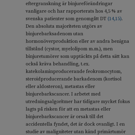
eftergranskning är binjureförändringar
vanligare och har rapporterats hos 4,5 % av
svenska patienter som genomgått DT
(
14
,
15
)
.
Den absoluta majoriteten utgörs av
binjurebarksadenom utan
hormonöverproduktion eller av andra benigna
tillstånd (cystor, myelolipom m.m.), men
binjuretumörer som upptäckts på detta sätt kan
också kräva behandling, t.ex.
katekolaminproducerande feokromocytom,
steroidproducerande barkadenom (kortisol
eller aldosteron), metastas eller
binjurebarkscancer. I arbetet med
utredningsalgoritmer har tidigare mycket fokus
lagts på risken för att en metastas eller
binjurebarkscancer är orsak till det
accidentella fyndet, det är dock ovanligt. I en
studie av maligniteter utan känd primärtumör