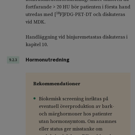
fortfarande > 20 HU bör patienten i första hand
18
utredas med [
F]FDG-PET-DT och diskuteras
vid MDK.
Handläggning vid binjuremetastas diskuteras i
kapitel 10.
Hormonutredning
9.2.3
Rekommendationer
Biokemisk screening inriktas på
eventuell överproduktion av bark-
och märghormoner hos patienter
utan hormonsymtom. Om anamnes
eller status ger misstanke om