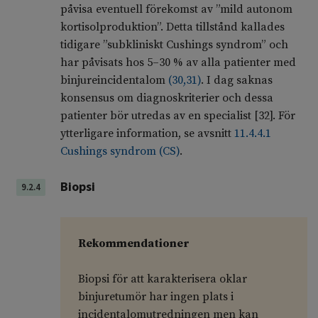
påvisa eventuell förekomst av ”mild autonom
kortisolproduktion”. Detta tillstånd kallades
tidigare ”subkliniskt Cushings syndrom” och
har påvisats hos 5–30 % av alla patienter med
binjureincidentalom
(
30
,
31
)
. I dag saknas
konsensus om diagnoskriterier och dessa
patienter bör utredas av en specialist [
32
]. För
ytterligare information, se avsnitt
11.4.4.1
Cushings syndrom (CS)
.
Biopsi
9.2.4
Rekommendationer
Biopsi för att karakterisera oklar
binjuretumör har ingen plats i
incidentalomutredningen men kan