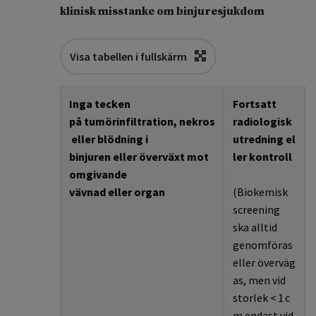
klinisk misstanke om binjuresjukdom
Visa tabellen i fullskärm
Inga tecken
Fortsatt
på
tumörinfiltration,
nekros
radiologisk
eller
blödning
i
utredning
el
binjuren
eller
överväxt
mot
ler
kontroll
omgivande
vävnad
eller
organ
(
B
iokemisk
screening
ska alltid
genomföras
eller
överväg
as, men vid
storlek
<
1
c
m endast vid