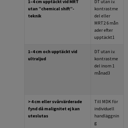
1
–
4 cm upptäckt vid MRT
DT utan
i.v
.
utan ”
chemical
shift
”-
kontrastme
teknik
del eller
MRT
2
6
mån
ader efter
upptäckt
1
1
–
4 cm och upptäckt vid
DT utan
i.v
.
ultraljud
kontrastme
del inom 1
månad
3
>
4 cm eller svårvärderade
Till MDK för
fynd då
malignitet
ej kan
individuell
uteslutas
handläggnin
g