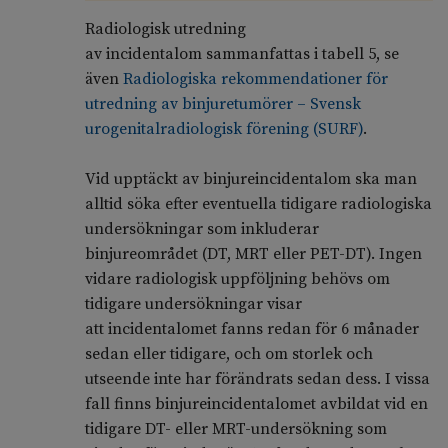
Radiologisk utredning
av
incidentalom
sammanfattas i tabell
5
, se
även
Radiologiska rekommendationer för
utredning av binjuretumöre
r –
Svensk
urogenitalradiologisk förenin
g (SURF)
.
Vid upptäckt av binjureincidentalom ska man
alltid söka efter eventuella tidigare radiologiska
undersökningar som inkluderar
binjureområdet (DT, MRT eller PET-DT). Ingen
vidare radiologisk uppföljning behövs om
tidigare undersökningar visar
att incidentalomet fanns redan för 6 månader
sedan eller tidigare, och om storlek och
utseende inte har förändrats sedan dess. I vissa
fall finns binjureincidentalomet avbildat vid en
tidigare DT- eller MRT-undersökning som