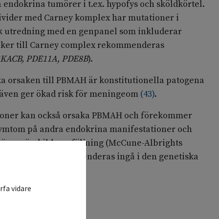
endokrina tumörer i t.ex. hypofys och sköldkörtel.
ndivider med Carney komplex har mutationer i
k utredning med en genpanel som inkluderar
aker till Carney complex rekommenderas
KACB, PDE11A, PDE8B
).
ka orsaken till PBMAH är konstitutionella patogena
även ger ökad risk för meningeom
(
43
)
.
ioner kan också orsaka PBMAH och förekommer
symtom på andra endokrina manifestationer och
höver särskild uppföljning (McCune-Albrights
a ovan gener rekommenderas ingå i den genetiska
rfa vidare
tredning