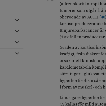
(adrenokortikotropt ho
tumörer som utgår från
oberoende av ACTH
(
40
Expandera
kortisolproducerande 
Binjurebarkscancer är 
Expandera
% av fallen producerar 
Expandera
Graden av kortisolinsö
Expandera
kraftigt, från diskret f
orsakar ett kliniskt up
kardiometabola komplik
störningar i glukosmeta
hyperkortisolism såsom
i form av muskel- och h
Lindrigare hyperkortiso
CS kallas för mild auto