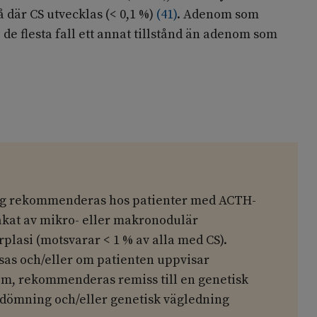
å där CS utvecklas (< 0,1 %)
(
41
)
. Adenom som
 de flesta fall ett annat tillstånd än adenom som
r
ng rekommenderas hos patienter med ACTH-
kat av mikro- eller makronodulär
plasi (motsvarar < 1 % av alla med CS).
as och/eller om patienten uppvisar
m, rekommenderas remiss till en genetisk
dömning och/eller genetisk vägledning