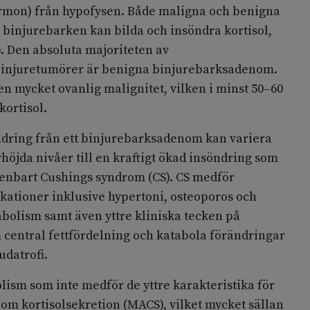
rmon) från hypofysen. Både maligna och benigna
 binjurebarken kan bilda och insöndra kortisol,
)
. Den absoluta majoriteten av
binjuretumörer är benigna
binjurebarksadenom.
en mycket ovanlig malignitet, vilken
i minst 50–60
kortisol.
ndring från ett binjurebarksadenom kan variera
örhöjda nivåer till en kraftigt ökad insöndring som
penbart Cushings syndrom (CS). CS medför
ationer inklusive hypertoni, osteoporos och
bolism samt även yttre kliniska tecken på
 central fettfördelning och katabola förändringar
udatrofi.
lism som inte medför de yttre karakteristika för
nom kortisolsekretion (MACS), vilket mycket sällan