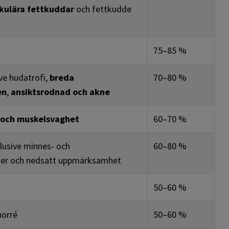
ikulära fettkuddar
och fettkudde
75–85 %
ve hudatrofi,
breda
70–80 %
en
,
ansiktsrodnad och akne
 och muskelsvaghet
60–70 %
klusive minnes- och
60–80 %
ter och nedsatt uppmärksamhet
50–60 %
norré
50–60 %