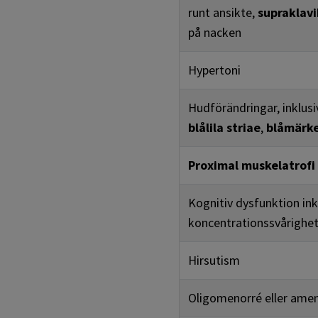
runt ansikte,
supraklav
på nacken
Hypertoni
Hudförändringar, inklusi
blålila striae
,
blåmärk
Proximal muskelatrofi
Kognitiv dysfunktion in
koncentrationssvårighe
Hirsutism
Oligomenorré eller ame