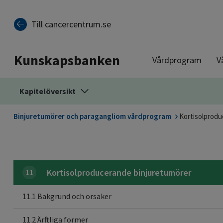
Till sidinnehåll
Till cancercentrum.se
Kunskapsbanken
Vårdprogram
V
Kapitelöversikt
Binjuretumörer och paragangliom vårdprogram
Kortisolprodu
Kortisolproducerande binjuretumörer
11
11.1 Bakgrund och orsaker
11.2 Ärftliga former