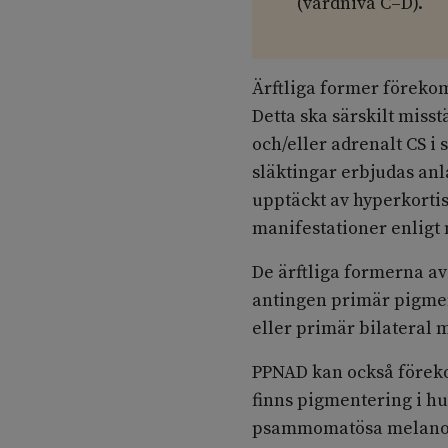
(vårdnivå C–D).
Ärftliga former föreko
Detta ska särskilt miss
och/eller adrenalt CS i
släktingar erbjudas anl
upptäckt av hyperkorti
manifestationer enligt n
De ärftliga formerna av
antingen primär pigme
eller primär bilateral
PPNAD kan också förek
finns pigmentering i h
psammomatösa melanoti