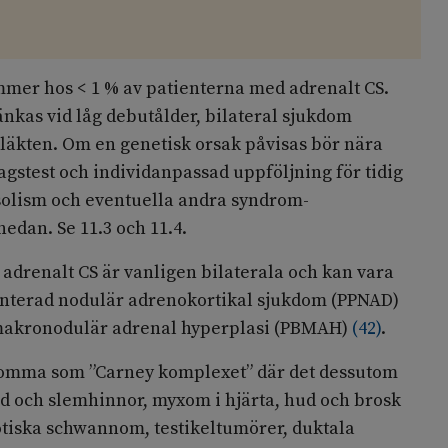
mmer hos < 1 % av patienterna med adrenalt CS.
tänkas vid låg debutålder, bilateral sjukdom
 släkten. Om en genetisk orsak påvisas bör nära
agstest och individanpassad uppföljning för tidig
solism och eventuella andra syndrom-
edan. Se 11.3 och 11.4.
 adrenalt CS är vanligen bilaterala och kan vara
nterad nodulär adrenokortikal sjukdom (PPNAD)
 makronodulär adrenal hyperplasi (PBMAH)
(
42
)
.
omma som ”Carney komplexet” där det dessutom
ud och slemhinnor, myxom i hjärta, hud och brosk
ska schwannom, testikeltumörer, duktala