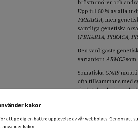
brösttumörer och andra 
Upp till 80 % av alla i
PRKAR1A
, men genetis
samtliga genetiska ors
(
PRKAR1A
,
PRKACA, PR
Den vanligaste genetis
varianter i
ARMC5
som 
Somatiska
GNAS
-mutat
ofta tillsammans med 
skelettdysplasi som be
syndrom)
(
44
)
. Samtlig
använder kakor
utredningen.
för att ge dig en bättre upplevelse av vår webbplats. Genom att su
i använder kakor.
Symtom och tidig u
11.3