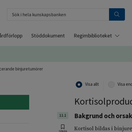
Sök i hela kunskapsbanken
årdförlopp
Stöddokument
Regimbiblioteket
cerande binjuretumörer
Visa allt
Visa en
Kortisolprodu
Bakgrund och orsak
11.1
Kortisol bildas i binju
SPARA