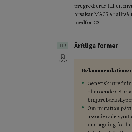
progredierar till en niv
orsakar MACS är alltså i
medför CS.
Ärftliga former
11.2
SPARA
Rekommendatione
Genetisk utredni
oberoende CS orsa
binjurebarkshyper
Om mutation påvis
associerade symto
mottagning för be