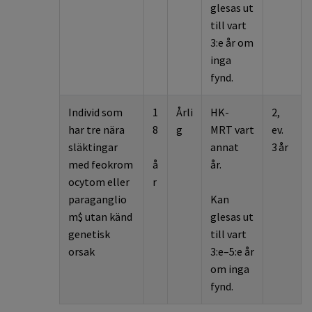
glesas ut
till vart
3:e år om
inga
fynd.
Individ som
1
Årli
HK-
2,
har tre nära
8
g
MR
T
vart
ev.
släktingar
annat
3 år
med
feokrom
å
år.
ocytom
eller
r
paraganglio
Kan
m
$
utan känd
glesas ut
genetisk
till vart
orsak
3:e
–
5:e år
om inga
fynd.