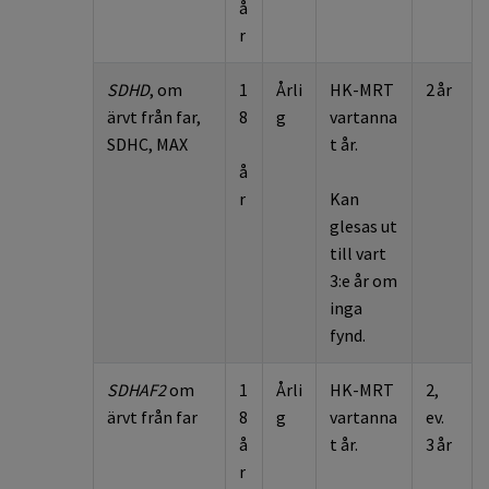
å
r
SDHD
, om
1
Årli
HK-MRT
2 år
ärvt från far,
8
g
vartanna
SDHC, MAX
t år.
å
r
Kan
glesas ut
till vart
3:e år om
inga
fynd.
SDHAF2
om
1
Årli
HK-MRT
2,
ärvt från far
8
g
vartanna
ev.
å
t år.
3 år
r