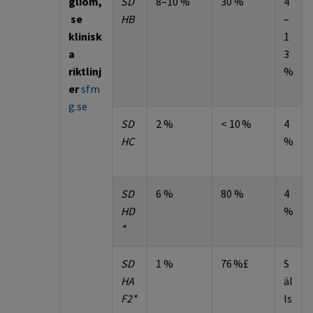
gliom
,
SD
8–10 %
30 %
4
s
e
HB
–
klinisk
1
a
3
riktlinj
%
er
sfm
g.se
SD
2 %
< 10
%
4
HC
%
SD
6 %
80 %
4
HD
%
*
SD
1 %
76
%£
S
HA
äl
F2*
ls