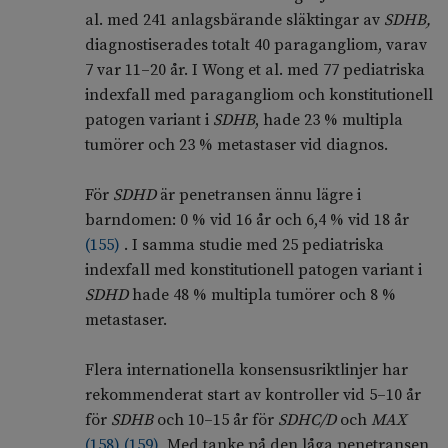
al. med 241 anlagsbärande släktingar av
SDHB,
diagnostiserades totalt 40
paragangliom
, varav
7 var 11–20 år. I Wong et al. med 77 pediatriska
indexfall med paragangliom och konstitutionell
patogen variant i
SDHB
, hade 23 % multipla
tumörer och 23
% metastaser vid diagnos.
För
SDHD
är penetransen ännu lägre i
barndomen: 0 % vid 16 år och 6,4 % vid 18 år
(
155
)
. I samma studie med 25 pediatriska
indexfall med konstitutionell patogen variant i
SDHD
hade 48 % multipla tumörer och 8 %
metastaser.
Flera internationella konsensusriktlinjer har
rekommenderat start av kontroller vid 5–10 år
för
SDHB
och 10–15 år för
SDHC/D
och
MAX
(
158
)
(
159
)
Med tanke på den låga penetransen