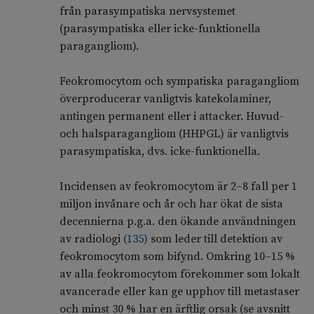
från parasympatiska nervsystemet
(parasympatiska eller icke-funktionella
paragangliom).
Feokromocytom och sympatiska paragangliom
överproducerar vanligtvis katekolaminer,
antingen permanent eller i attacker. Huvud-
och halsparagangliom (HHPGL) är vanligtvis
parasympatiska, dvs. icke-funktionella.
Incidensen av feokromocytom är 2–8 fall per 1
miljon invånare och år och har ökat de sista
decennierna p.g.a. den ökande användningen
av radiologi
(
135
)
som leder till detektion av
feokromocytom som bifynd. Omkring 10–15 %
av alla feokromocytom förekommer som lokalt
avancerade eller kan ge upphov till metastaser
och minst 30 % har en ärftlig orsak (se avsnitt