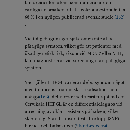
binjureincidentalom, som numera är den
vanligaste orsaken till att feokromocytom hittas
68 % i en nyligen publicerad svensk studie
(
162
)
.
Vid tidig diagnos ger sjukdomen inte alltid
påtagliga symtom, vilket gör att patienter med
ökad genetisk risk, såsom vid MEN 2 eller VHL,
kan diagnostiseras vid screening utan påtagliga
symtom.
Vad gäller HHPGL varierar debutsymtom något
med tumörens anatomiska lokalisation men
många
(
163
)
debuterar med resistens på halsen.
Cervikala HHPGL är en differentialdiagnos vid
utredning av oklar resistens på halsen, vilket
sker enligt Standardiserat vårdförlopp (SVF)
huvud- och halscancer (
Standardiserat