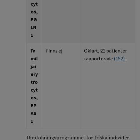
cyt
os
,
EG
LN
1
Fa
Finns ej
Oklart, 21 patienter
m
il
rapporterade
(
152
)
.
jär
ery
tro
cyt
os
,
EP
AS
1
Uppföljningsprogrammet för friska individer