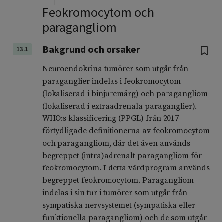
Feokromocytom och
paragangliom
Bakgrund och orsaker
13.1
Neuroendokrina tumörer som utgår från
paraganglier indelas i feokromocytom
(lokaliserad i binjuremärg) och paragangliom
(lokaliserad i extraadrenala paraganglier).
WHO:s klassificering (PPGL) från 2017
förtydligade definitionerna av feokromocytom
och paragangliom, där det även används
begreppet (intra)adrenalt paragangliom för
feokromocytom. I detta vårdprogram används
begreppet feokromocytom. Paragangliom
indelas i sin tur i tumörer som utgår från
sympatiska nervsystemet (sympatiska eller
funktionella paragangliom) och de som utgår