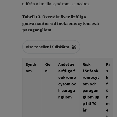
utifrån aktuella syndrom, se nedan.
Tabell 13. Översikt över ärftliga
genvarianter vid feokromocytom och
paragangliom
Visa tabellen i fullskärm
Syndr
Ge
Andel av
Risk
Ri
om
n
ärftliga
f
för
feok
s
eokromo
romocyt
k
cytom
oc
om
och
f
h
paraga
paragan
ö
ngliom
gliom
up
r
p till 70
m
år
e
t