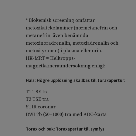
* Biokemisk screening omfattar
metoxikatekolaminer (normetanefrin och
metanefrin, även benämnda
metoxinoradrenalin, metoxiadrenalin och
metoxityramin) i plasma eller urin.
HK-MRT = Helkropps-
magnetkameraundersökning enligt:
Hals: Högre upplösning skallbas till toraxapertur:
T1 TSE tra
T2 TSE tra
STIR coronar
DWI 2b (50+1000) tra med ADC-karta
Torax och buk: Toraxapertur till symfys: