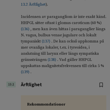
13.2 Ärftlighet
).
Incidensen av paragangliom är inte exakt känd.
HHPGL sitter oftast i glomus caroticum (60 %)
(
136
)
, men kan även hittas i paraganglier längs
N. vagus, bulbus venae jugulare och lokalt
tympaniskt
(
137
)
. De kan också uppkomma på
mer ovanliga lokaler, t.ex. i tyreoidea, i
anslutning till larynx eller längs sympatiska
gränssträngen
(
138
)
. Vad gäller HHPGL
uppskattas malignitetsfrekvensen till cirka 5 %
(
139
)
.
Ärftlighet
13.2
Rekommendationer