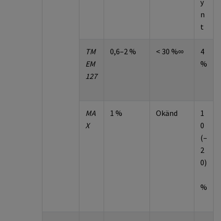
y
n
t
TM
0,6–2 %
<
30
%∞
4
EM
%
127
MA
1 %
Okänd
1
X
0
(–
2
0)
%