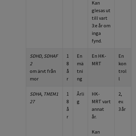
Kan
glesas ut
till vart
3:e år om
inga
fynd.
SDHD
,
SDHAF
1
En
En HK-
En
2
8
mä
MR
T
kon
om ärvt från
å
tni
trol
mor
r
ng
l
SDHA
,
TMEM1
1
Årli
HK-
2,
27
8
g
MR
T
vart
ev.
å
annat
3 år
r
år.
Kan