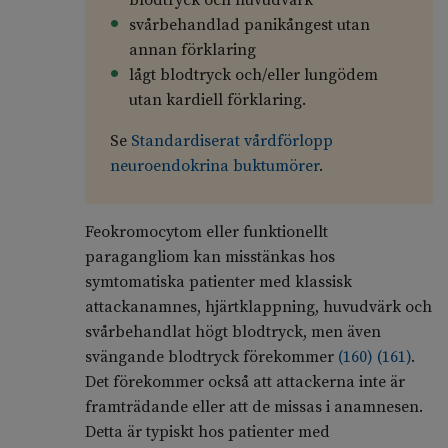
blodtryck och huvudvärk
svårbehandlad panikångest utan
annan förklaring
lågt blodtryck och/eller lungödem
utan kardiell förklaring.
Se
Standardiserat vårdförlopp
neuroendokrina buktumörer
.
Feokromocytom eller funktionellt
paragangliom kan misstänkas hos
symtomatiska patienter med klassisk
attackanamnes, hjärtklappning, huvudvärk och
svårbehandlat högt blodtryck, men även
svängande blodtryck förekommer
(
160
)
(
161
)
.
Det förekommer också att attackerna inte är
framträdande eller att de missas i anamnesen.
Detta är typiskt hos patienter med