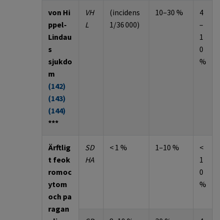
von
Hi
VH
(incidens
10–30 %
4
ppel
-
L
1/36 000)
–
Lindau
1
s
0
sjukdo
%
m
(
142
)
(
143
)
(
144
)
***
Ärftlig
SD
< 1
%
1–10 %
<
t
feok
HA
1
romoc
0
ytom
%
och
pa
ragan