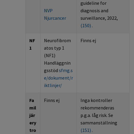
guideline for
NVP
diagnosis and
Njurcancer
surveillance, 2022,
(
150
)
.
NF
Neurofibrom
Finns ej
1
atos
typ 1
(NF1)
Handläggnin
gsstöd
sfmg.s
e/dokument/r
iktlinjer/
Fa
Finns ej
Inga kontroller
m
il
rekommenderas
jär
p
.
g
.
a
.
låg
risk.
Se
ery
sammanställning
tro
(
151
)
.