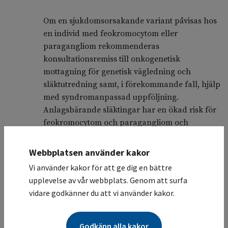
Om en sjukdomsorsakande variant påvisas hos
en individ med feokromocytom eller
paragangliom rekommenderas
konsultationsremiss till onkogenetisk
mottagning för genetisk vägledning och
släktutredning samt, i förekommande fall, hjälp
med syndromanpassad uppföljning.
Anlagsbärande släktingar har en ökad risk för
feokromocytom och paragangliom och
rekommenderas uppföljning enligt det
syndromets riktlinjer.
Webbplatsen använder kakor
Vi använder kakor för att ge dig en bättre
Tabell 14. Riktlinjer för kontroller som
upplevelse av vår webbplats. Genom att surfa
finns i andra svenska vårdprogram eller
vidare godkänner du att vi använder kakor.
riktlinjer
Godkänn alla kakor