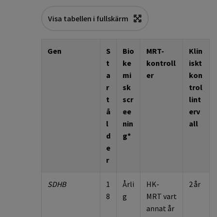
Visa tabellen i fullskärm
Gen
S
Bio
MR
T
-
Klin
t
ke
kontroll
iskt
a
mi
er
kon
r
sk
trol
t
scr
lint
å
ee
erv
l
nin
all
d
g*
e
r
SDHB
1
Årli
HK-
2 år
8
g
MR
T
vart
annat år