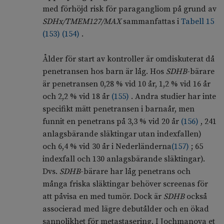
med förhöjd risk för paragangliom på grund av
SDHx/TMEM127/MAX
sammanfattas i
Tabell 15
(
153
)
(
154
)
.
Ålder för start av kontroller är omdiskuterat då
penetransen hos barn är låg. Hos
SDHB
-bärare
är penetransen 0,28 % vid 10 år, 1,2 % vid 16 år
och 2,2 % vid 18 år
(
155
)
. Andra studier har inte
specifikt mätt penetransen i barnaår, men
funnit en penetrans på 3,3 % vid 20 år
(
156
)
, 241
anlagsbärande släktingar utan indexfallen)
och 6,4 % vid 30 år i Nederländerna
(
157
)
; 65
indexfall och 130 anlagsbärande släktingar).
Dvs.
SDHB
-bärare har låg penetrans och
många friska släktingar behöver screenas för
att påvisa en med tumör. Dock är
SDHB
också
associerad med lägre debutålder och en ökad
sannolikhet för metastasering. I Jochmanova et