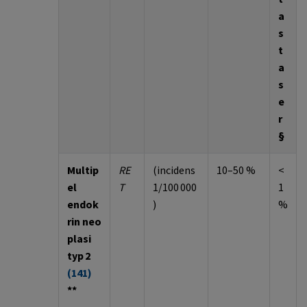
a
s
t
a
s
e
r
§
Multip
RE
(incidens
10–50 %
<
el
T
1/100 000
1
endok
)
%
rin
neo
plasi
typ 2
(
141
)
**