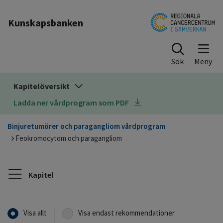
Till sidinnehåll
Kunskapsbanken
Sök
Kapitelöversikt
Ladda ner vårdprogram som PDF
Binjuretumörer och paragangliom vårdprogram
Feokromocytom och paragangliom
Kapitel
Visa allt
Visa endast rekommendationer