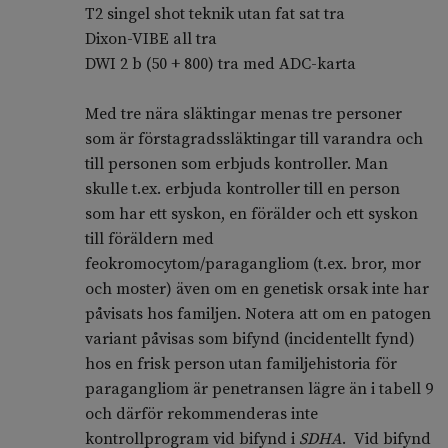
T2 singel shot teknik utan fat sat tra
Dixon-VIBE all tra
DWI 2 b (50 + 800) tra med ADC-karta
Med tre nära släktingar menas tre personer
som är förstagradssläktingar till varandra och
till personen som erbjuds kontroller. Man
skulle t.ex. erbjuda kontroller till en person
som har ett syskon, en förälder och ett syskon
till föräldern med
feokromocytom/paragangliom (t.ex. bror, mor
och moster) även om en genetisk orsak inte har
påvisats hos familjen. Notera att om en patogen
variant påvisas som bifynd (incidentellt fynd)
hos en frisk person utan familjehistoria för
paragangliom är penetransen lägre än i tabell 9
och därför rekommenderas inte
kontrollprogram vid bifynd i
SDHA
.
Vid bifynd