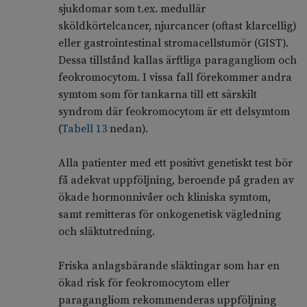
sjukdomar som t.ex. medullär
sköldkörtelcancer, njurcancer (oftast klarcellig)
eller gastrointestinal stromacellstumör (GIST).
Dessa tillstånd kallas ärftliga paragangliom och
feokromocytom. I vissa fall förekommer andra
symtom som för tankarna till ett särskilt
syndrom där feokromocytom är ett delsymtom
(
Tabell 13
nedan).
Alla patienter med ett positivt genetiskt test bör
få adekvat uppföljning, beroende på graden av
ökade hormonnivåer och kliniska symtom,
samt remitteras för onkogenetisk vägledning
och släktutredning.
Friska anlagsbärande släktingar som har en
ökad risk för feokromocytom eller
paragangliom rekommenderas uppföljning