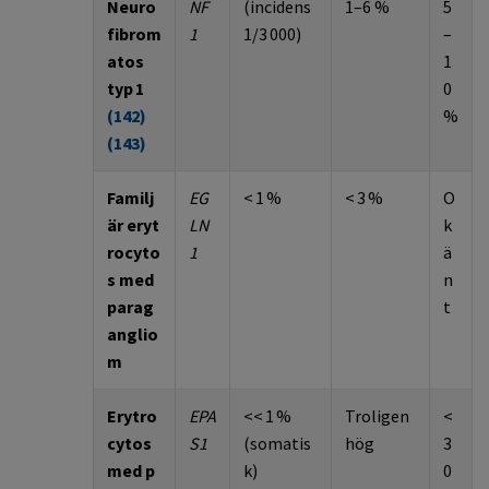
Neuro
NF
(incidens
1–6 %
5
fibrom
1
1/3 000)
–
atos
1
typ 1
0
(
142
)
%
(
143
)
Familj
EG
< 1
%
<
3
%
O
är
eryt
LN
k
rocyto
1
ä
s
med
n
parag
t
anglio
m
Erytro
EPA
<< 1
%
Troligen
<
cytos
S1
(somatis
hög
3
med
p
k)
0