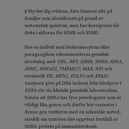
§ Mycket låg evidens, data baseras ofta på
familjer som identifierats på grund av
metastatisk sjukdom, men har korrigerats för
detta i sifforna för SDHB och SDHD.
Hos en individ med feokromocytom eller
paragangliom rekommenderas genetisk
utredning med
VHL, RET, SDHB, SDHD, SDHA,
SDHC, SDHAF2, TMEM127, MAX, NF1
och
eventuellt
FH, MEN1, EGLN1
och
EPAS1
.
Analysen görs på DNA isolerat från blodprov i
EDTA
-rör via kliniskt genetiskt laboratorium.
Notera att
SDHA
har fyra pseudogener som är
väldigt lika genen och därför bör varianter i
denna gen verifieras med en sekundär metod,
särskilt om tumören inte uppvisar bortfall av
SDHA-protein på immunhistokemi.