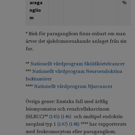
araga
%
nglio
m
* Risk för paragangliom finns enbart om man
ärver det sjukdomsorsakande anlaget från sin
far.
**
Nationellt vårdprogram Sköldkörtelcancer
***
Nationellt vårdprogram Neuroendokrina
buktumörer
****
Nationellt vårdprogram Njurcancer
Övriga gener: Enstaka fall med ärftlig
leiomyomatos och renalcellskarcinom
(HLRCC)**
(
145
)
(
146
)
och multipel endokrin
neoplasi typ 1
(
147
)
(
148
)
**** har rapporterats
med feokromocytom eller paragangliom.