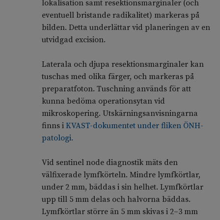
lokalisation samt resektionsmarginaler (och
eventuell bristande radikalitet) markeras på
bilden. Detta underlättar vid planeringen av en
utvidgad excision.
Laterala och djupa resektionsmarginaler kan
tuschas med olika färger, och markeras på
preparatfoton. Tuschning används för att
kunna bedöma opera­tions­­ytan vid
mikroskopering. Utskärningsanvisningarna
finns i
KVAST-dokumentet under fliken ÖNH-
patologi.
Vid sentinel node diagnostik mäts den
välfixerade lymfkörteln. Mindre lymf­körtlar,
under 2 mm, bäddas i sin helhet. Lymfkörtlar
upp till 5 mm delas och halvorna bäddas.
Lymfkörtlar större än 5 mm skivas i 2‍–‍3 mm