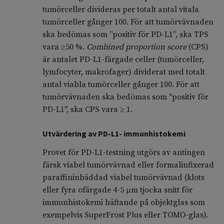
tumörceller divideras per totalt antal vitala
tumör­celler gånger 100. För att tumörvävnaden
ska bedömas som ”positiv för PD-L1”, ska TPS
vara ≥50 %.
Combined proportion score
(CPS)
är antalet PD-L1-färgade celler (tumörceller,
lymfocyter, makrofager) dividerat med totalt
antal viabla tumörceller gånger 100. För att
tumörvävnaden ska bedömas som "positiv för
PD-L1", ska CPS vara ≥ 1.
Utvärdering av PD-L1- immunhistokemi
Provet för PD-L1-testning utgörs av antingen
färsk viabel tumörvävnad eller formalinfixerad
paraffininbäddad viabel tumörvävnad (klots
eller fyra ofärgade 4-5 μm tjocka snitt för
immunhistokemi häftande på objektglas som
exempel­vis SuperFrost Plus eller TOMO-glas).