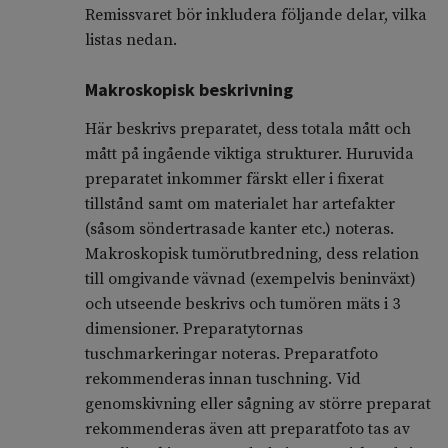
Remissvaret bör inkludera följande delar, vilka
listas nedan.
Makroskopisk beskrivning
Här beskrivs preparatet, dess totala mått och
mått på ingående viktiga strukturer. Huruvida
preparatet inkommer färskt eller i fixerat
tillstånd samt om materialet har artefakter
(såsom söndertrasade kanter etc.) noteras.
Makroskopisk tumörutbredning, dess relation
till omgivande vävnad (exempel­vis beninväxt)
och utseende beskrivs och tumören mäts i 3
dimen­sioner. Preparat­ytornas
tuschmarkeringar noteras. Preparatfoto
rekommenderas innan tuschning. Vid
genomskivning eller sågning av större preparat
rekommenderas även att preparatfoto tas av