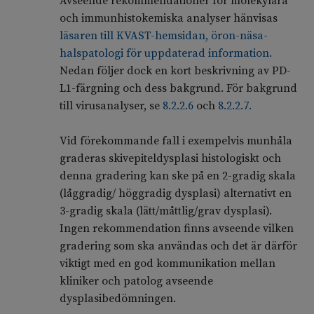
Avseende rekommendationer för molekylära
och immunhistokemiska analyser hänvisas
läsaren till KVAST-hemsidan, öron-näsa-
halspatologi för uppdaterad information.
Nedan följer dock en kort beskrivning av PD-
L1-färgning och dess bakgrund. För bakgrund
till virus­analyser, se
8.2.2.6
och
8.2.2.7.
Vid förekommande fall i exempelvis munhåla
graderas skivepiteldysplasi histologiskt och
denna gradering kan ske på en 2-gradig skala
(låggradig/ höggradig dysplasi) alternativt en
3-gradig skala (lätt/måttlig/grav dysplasi).
Ingen rekommendation finns avseende vilken
gradering som ska användas och det är därför
viktigt med en god kommunikation mellan
kliniker och patolog avseende
dysplasibedömningen.