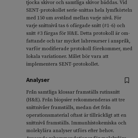
tjocka skivor och samtliga skivor bäddas. Vid
SENT-protokollet serie-snittas hela lymf­körteln
med 150 um avstånd mellan varje nivå. För
varje snittnivå tas 6 ofärgade snitt (#1-6) och
snitt #3 färgas för H&E. Detta protokoll är om­
fattande och tar mycket labresurser i anspråk,
varför modifierade protokoll förekommer, med
lokala variationer. Målet bör vara att
implementera SENT-protokollet.
Analyser
Från samtliga klossar framställs rutinsnitt
(H&E). Från biopsier rekommen­deras att tre
snittnivåer framställs, medan det från
operations­material oftast är tillräckligt att en
snittnivå framställs. Immunhistokemiska och
molekylära analyser utförs efter behov.