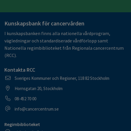
Kunskapsbank för cancervården
I kunskapsbanken finns alla nationella vårdprogram,
vägledningar och standardiserade vårdförlopp samt
Nationella regimbiblioteket från Regionala cancercentrum
(RCC).
Kontakta RCC
Postadress
Sveriges Kommuner och Regioner, 118 82 Stockholm
Besöksadress
Hornsgatan 20, Stockholm
Telefonnummer
08-452 70 00
E-postadress
info@cancercentrum.se
Regimbiblioteket