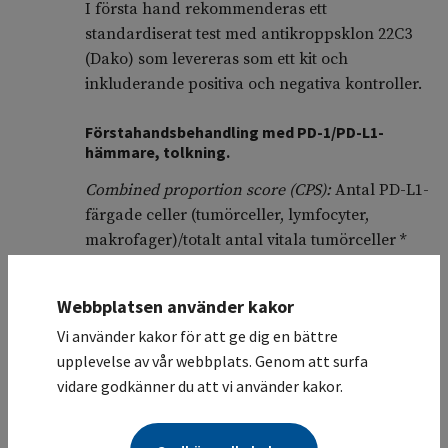
I första hand rekommenderas ett
standardiserat test med antikroppsklon 22C3
(Dako) som levereras som ett kit och
inkluderande positiva och negativa kontroller.
Förstahandsbehandling med PD-1/PD-L1-
hämmare, tolkning.
Combined proportion score (CPS):
Antal PD-L1-
färgade celler (tumörceller, lymfocyter,
makrofager)/totalt antal vitala tumörceller *
100.
Webbplatsen använder kakor
Observera: uteslut all cytoplasmatisk färgning
Vi använder kakor för att ge dig en bättre
av tumörceller, neutrofiler, eosinofiler,
upplevelse av vår webbplats. Genom att surfa
plasmaceller, såväl som nekrotisk och dysplasi.
vidare godkänner du att vi använder kakor.
Cutoff-värdet för PD-L1-positiv tumörvävnad är
CPS ≥ 1.