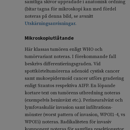
samtliga skivor uppradade i anatomisk ordning
(bitar tagna för mikroskopi kan med fördel
noteras på denna bild, se avsnitt
Utskärningsanvisningar.
Mikroskopiutlåtande
Här klassas tumören enligt WHO och
tumörvariant noteras. I förekommande fall
beskrivs differentieringsgraden. Vid
spottkörteltumörerna adenoid cystisk cancer
samt mukoepidermoid cancer utförs gradering
enligt Szantos respektiva AIFP. En löpande
kortare text om tumörens utbredning noteras
(exempelvis beninväxt etc.). Perineuralväxt och
lymfovaskulär invasion samt infiltrations­
mönster (worst pattern of invasion, WPOI1-4, vs
WPOI5) noteras. Radikaliteten för invasiv
komponent noteras för samtliga resektionsytor.