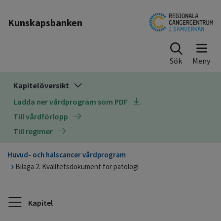
Till sidinnehåll
Kunskapsbanken
Sök
Kapitelöversikt
Ladda ner vårdprogram som PDF
Till vårdförlopp
Till regimer
Huvud- och halscancer vårdprogram
Bilaga 2. Kvalitetsdokument för patologi
Kapitel