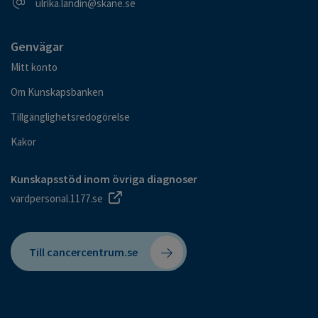
E-postadress
ulrika.landin@skane.se
Genvägar
Mitt konto
Om Kunskapsbanken
Tillgänglighetsredogörelse
Kakor
Kunskapsstöd inom övriga diagnoser
vardpersonal.1177.se
Till cancercentrum.se