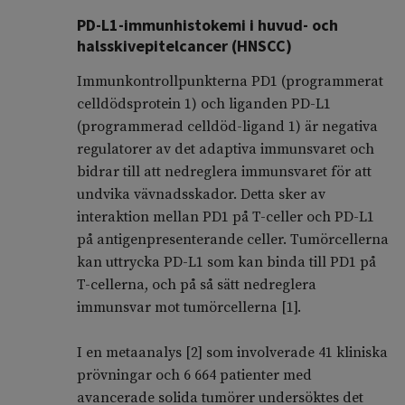
PD-L1-immunhistokemi i huvud- och
halsskivepitelcancer (HNSCC)
Immunkontrollpunkterna PD1 (programmerat
celldödsprotein 1) och liganden PD-L1
(programmerad celldöd-ligand 1) är negativa
regulatorer av det adaptiva immunsvaret och
bidrar till att nedreglera immunsvaret för att
undvika väv­nads­­­­skador. Detta sker av
interaktion mellan PD1 på T-celler och PD-L1
på anti­genpresenterande celler. Tumörcellerna
kan uttrycka PD-L1 som kan binda till PD1 på
T-cellerna, och på så sätt nedreglera
immunsvar mot tumör­cellerna [1].
I en metaanalys [2] som involverade 41 kliniska
prövningar och 6 664 patienter med
avancerade solida tumörer undersöktes det