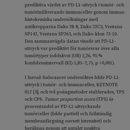
prediktiva värdet av PD-L1-uttryck i tumör- och
tumörinfiltrerande immunceller genom immun­
histo­kemiska undersökningar med
antikropparna Dako 28-8, Dako 22C3, Ventana
SP142, Ventana SP263, och Dako-klon 73-10.
Den sammanvägda datan visade att PD-L1-
uttryck var prediktivt för tumörsvar över alla
tumörtyper (oddskvot (OR) 2,26, 95 %
konfidensintervall (KI) 1,85‍–‍2,75, p <0,001).
I huvud-halscancer undersöktes både PD-L1-
uttryck i tumör- och immun­celler, KEYNOTE
012 [3], och två poängmetoder etablerades, TPS
och CPS.
Tumor proportion score
(TPS) är
procentandel av PD-L1-uttryckande
tumörceller (både partiell och fullständig
membranfärgning oavsett intensitet) och
beräknas genom att antalet positiva