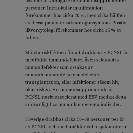
lesioner är vanligare hos immunsupprimerade
personer. Intraokulär manifestation
förekommer hos cirka 20 %, men cirka hälften
av dessa patienter saknar ögonsymtom. Positiv
likvorcytologi förekommer hos cirka 15 % av
fallen.
Största riskfaktorn för att drabbas av PCNSL är
medfödda immundefekter. Även sekundära
immundefekter som orsakas av
immunhämmande läkemedel efter
transplantation, eller infektioner såsom hiv,
ökar risken. Hos immunsupprimerade är
PCNSL starkt associerat med EBV, medan detta
är ovanligt hos immunkompetenta individer.
I Sverige drabbas cirka 50–60 personer per år
av PCNSL, och medianålder vid insjuknande är