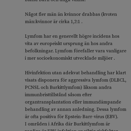
Något fler män än kvinnor drabbas (kvoten
män:kvinnor är cirka 1,2:1 .
Lymfom har en generellt högre incidens hos
vita av europeiskt ursprung än hos andra
befolkningar. Lymfom förefaller vara vanligare
i mer socioekonomiskt utvecklade miljöer .
Hivinfektion utan adekvat behandling har klart
visats disponera för aggressiva lymfom (DLBCL,
PCNSL och Burkittlymfom) liksom andra
immunbristtillstånd såsom efter
organtransplantation eller immundämpande
behandling av annan anledning. Dessa lymfom
är ofta positiva för Epstein-Barr-virus (EBV).
I områden i Afrika där Burkittlymfom är