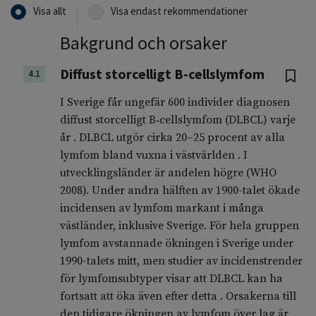
Visa allt
Visa endast rekommendationer
Bakgrund och orsaker
Diffust storcelligt B-cellslymfom
4.1
I Sverige får ungefär 600 individer diagnosen
diffust storcelligt B‑cellslymfom (DLBCL) varje
år . DLBCL utgör cirka 20–25 procent av alla
lymfom bland vuxna i västvärlden . I
utvecklingsländer är andelen högre (WHO
2008). Under andra hälften av 1900-talet ökade
incidensen av lymfom markant i många
västländer, inklusive Sverige. För hela gruppen
lymfom avstannade ökningen i Sverige under
1990-talets mitt, men studier av incidenstrender
för lymfomsubtyper visar att DLBCL kan ha
fortsatt att öka även efter detta . Orsakerna till
den tidigare ökningen av lymfom över lag är