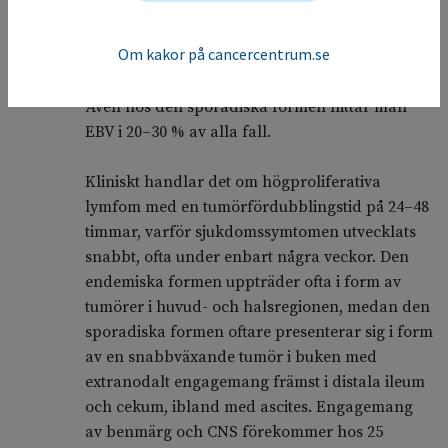
män, och medianåldern är lägre än för de flesta
lymfom, < 50 år. Hos vuxna står Burkittlymfom
Om kakor på cancercentrum.se
för cirka 1 % av alla lymfom, men hos barn
(< 18 år) är det den vanligaste lymfomtypen.
Även hos den sporadiska formen hittar man
EBV i 20–30 % av alla fall.
Kliniskt handlar det om högproliferativa
lymfom med en tumörfördubblingstid på 24–48
timmar, varför sjukdomssymtomen utvecklats
snabbt, ofta under enbart några veckor. Den
endemiska formen uppträder ofta i form av
tumörer i huvud- och halsregionen, medan den
sporadiska formen oftare presenterar sig i form
av en snabbväxande tumör i buken med
extranodalt engagemang främst i distala ileum
och cekum, ibland med ascites. Engagemang
av benmärg och CNS förekommer hos 25