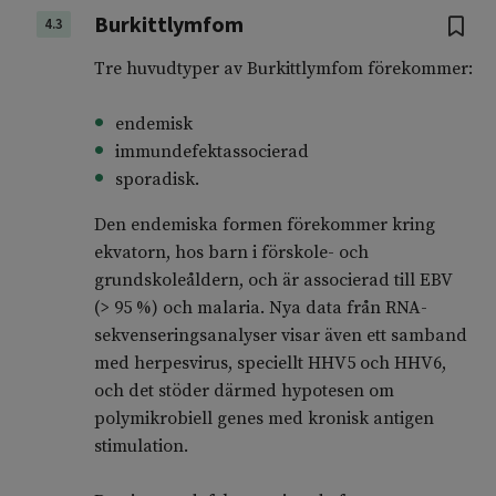
Burkittlymfom
4.3
Tre huvudtyper av Burkittlymfom förekommer:
endemisk
immundefektassocierad
sporadisk.
Den endemiska formen förekommer kring
ekvatorn, hos barn i förskole- och
grundskoleåldern, och är associerad till EBV
(> 95 %) och malaria. Nya data från RNA-
sekvenseringsanalyser visar även ett samband
med herpesvirus, speciellt HHV5 och HHV6,
och det stöder därmed hypotesen om
polymikrobiell genes med kronisk antigen
stimulation.