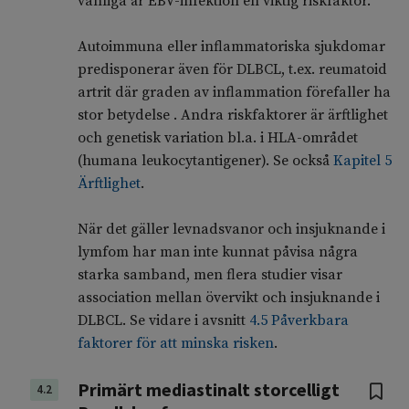
vanliga är EBV-infektion en viktig riskfaktor.
Autoimmuna eller inflammatoriska sjukdomar
predisponerar även för DLBCL, t.ex. reumatoid
artrit där graden av inflammation förefaller ha
stor betydelse . Andra riskfaktorer är ärftlighet
och genetisk variation bl.a. i HLA-området
(humana leukocytantigener). Se också
Kapitel 5
Ärftlighet
.
När det gäller levnadsvanor och insjuknande i
lymfom har man inte kunnat påvisa några
starka samband, men flera studier visar
association mellan övervikt och insjuknande i
DLBCL. Se vidare i avsnitt
4.5 Påverkbara
faktorer för att minska risken
.
Primärt mediastinalt storcelligt
4.2