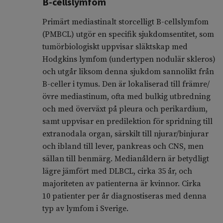
B-cellslymfom
Primärt mediastinalt storcelligt B-cellslymfom
(PMBCL) utgör en specifik sjukdomsentitet, som
tumörbiologiskt uppvisar släktskap med
Hodgkins lymfom (undertypen nodulär skleros)
och utgår liksom denna sjukdom sannolikt från
B-celler i tymus. Den är lokaliserad till främre/
övre mediastinum, ofta med bulkig utbredning
och med överväxt på pleura och perikardium,
samt uppvisar en predilektion för spridning till
extranodala organ, särskilt till njurar/binjurar
och ibland till lever, pankreas och CNS, men
sällan till benmärg. Medianåldern är betydligt
lägre jämfört med DLBCL, cirka 35 år, och
majoriteten av patienterna är kvinnor. Cirka
10 patienter per år diagnostiseras med denna
typ av lymfom i Sverige.