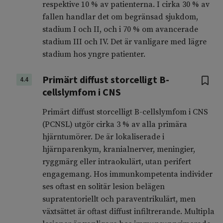
respektive 10 % av patienterna. I cirka 30 % av
fallen handlar det om begränsad sjukdom,
stadium I och II, och i 70 % om avancerade
stadium III och IV. Det är vanligare med lägre
stadium hos yngre patienter.
Primärt diffust storcelligt B-
4.4
cellslymfom i CNS
Primärt diffust storcelligt B-cellslymfom i CNS
(PCNSL) utgör cirka 3 % av alla primära
hjärntumörer. De är lokaliserade i
hjärnparenkym, kranialnerver, meningier,
ryggmärg eller intraokulärt, utan perifert
engagemang. Hos immunkompetenta individer
ses oftast en solitär lesion belägen
supratentoriellt och paraventrikulärt, men
växtsättet är oftast diffust infiltrerande. Multipla