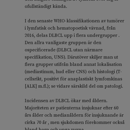
ofullständigt kända.
I den senaste WHO-klassifikationen av tumörer
i lymfatisk och hematopoetisk vävnad, från
2016, delas DLBCL upp i flera undergrupper .
Den allra vanligaste gruppen är den
ospecificerade (DLBCL utan närmare
specifikation, UNS). Därutöver skiljer man ut
flera grupper utifrån bland annat lokalisation
(mediastinum, hud eller CNS) och histologi (T-
cellsrikt, positivt för anaplastiskt lymfomkinas
[ALK] m.fl.); se vidare särskild del om patologi.
Incidensen av DLBCL ökar med åldern.
Majoriteten av patienterna insjuknar efter 60
års ålder och medianåldern för insjuknande är
cirka 70 år , men sjukdomen förekommer också
bland barn och unga vuxna.