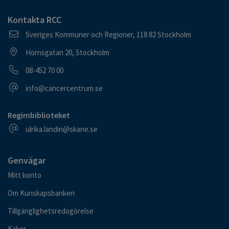
Kontakta RCC
Postadress
Sveriges Kommuner och Regioner, 118 82 Stockholm
Besöksadress
Hornsgatan 20, Stockholm
Telefonnummer
08-452 70 00
E-postadress
info@cancercentrum.se
Regimbiblioteket
E-postadress
ulrika.landin@skane.se
Genvägar
Mitt konto
Om Kunskapsbanken
Tillgänglighetsredogörelse
Kakor