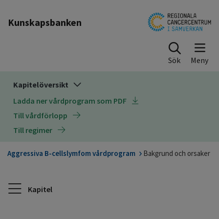
Till sidinnehåll
Kunskapsbanken
Sök
Kapitelöversikt
Ladda ner vårdprogram som PDF
Till vårdförlopp
Till regimer
Aggressiva B-cellslymfom vårdprogram
Bakgrund och orsaker
Kapitel