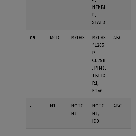
NFKBI
E,
STAT3
C5
MCD
MYD88
MYD88
ABC
^L265
P,
CD79B
, PIM1,
TBL1X
R1,
ETV6
-
N1
NOTC
NOTC
ABC
H1
H1,
ID3