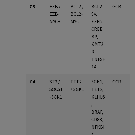
C3
EZB /
BCL2 /
BCL2
GCB
EZB-
BCL2-
SV,
MYC+
MYC
EZH2,
CREB
BP,
KMT2
D,
TNFSF
14
C4
ST2 /
TET2
SGK1,
GCB
SOCS1
/ SGK1
TET2,
-SGK1
KLHL6
,
BRAF,
CD83,
NFKBI
A,