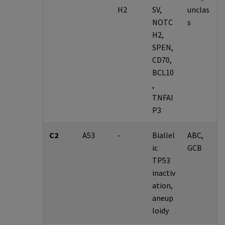
H2
SV,
unclas
NOTC
s
H2,
SPEN,
CD70,
BCL10
,
TNFAI
P3
C2
A53
-
Biallel
ABC,
ic
GCB
TP53
inactiv
ation,
aneup
loidy