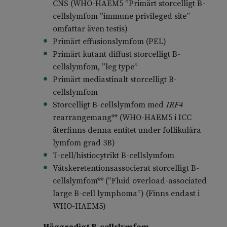
CNS (WHO-HAEM5 ”Primärt storcelligt B-
cellslymfom ”immune privileged site”
omfattar även testis)
Primärt effusionslymfom (PEL)
Primärt kutant diffust storcelligt B-
cellslymfom, ”leg type”
Primärt mediastinalt storcelligt B-
cellslymfom
Storcelligt B-cellslymfom med
IRF4
rearrangemang** (WHO-HAEM5 i ICC
återfinns denna entitet under follikulära
lymfom grad 3B)
T-cell/histiocytrikt B-cellslymfom
Vätskeretentionsassocierat storcelligt B-
cellslymfom** (”Fluid overload-associated
large B-cell lymphoma”) (Finns endast i
WHO-HAEM5)