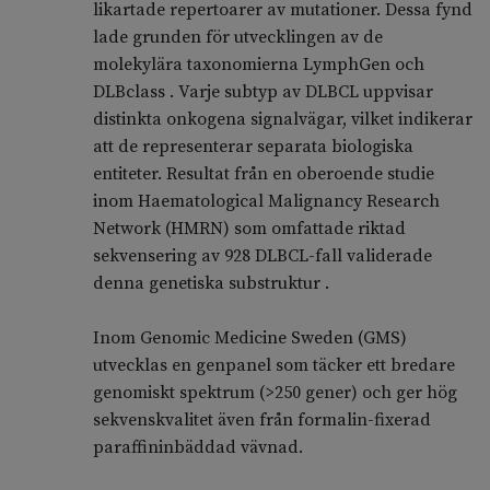
likartade repertoarer av mutationer. Dessa fynd
lade grunden för utvecklingen av de
molekylära taxonomierna LymphGen och
DLBclass . Varje subtyp av DLBCL uppvisar
distinkta onkogena signalvägar, vilket indikerar
att de representerar separata biologiska
entiteter. Resultat från en oberoende studie
inom Haematological Malignancy Research
Network (HMRN) som omfattade riktad
sekvensering av 928 DLBCL-fall validerade
denna genetiska substruktur .
Inom Genomic Medicine Sweden (GMS)
utvecklas en genpanel som täcker ett bredare
genomiskt spektrum (>250 gener) och ger hög
sekvenskvalitet även från formalin-fixerad
paraffininbäddad vävnad.