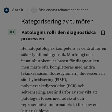
Visa allt
Visa endast rekommendationer
Kategorisering av tumören
Patologins roll i den diagnostiska
8.1
processen
Hematopatologisk kompetens är central för en
säker lymfomdiagnostik. Morfologi och
immunhistokemi är basen för diagnostiken,
men måste ofta kompletteras med andra
tekniker såsom flödescytometri, fluorescens in
situ-hybridisering (FISH),
polymeraskedjereaktion (PCR) och
sekvensering. Det är därför av stor vikt att
patologen förses med adekvat och
representativt tumörmaterial, i form av en
kirurgisk biopsi.