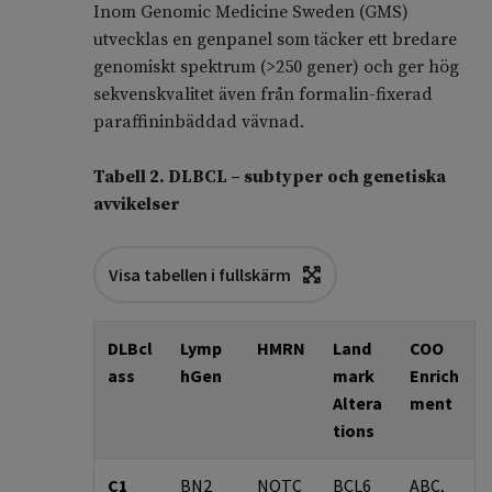
Inom Genomic Medicine Sweden (GMS)
utvecklas en genpanel som täcker ett bredare
genomiskt spektrum (>250 gener) och ger hög
sekvenskvalitet även från formalin-fixerad
paraffininbäddad vävnad.
Tabell 2. DLBCL – subtyper och genetiska
avvikelser
Visa tabellen i fullskärm
DLBcl
Lymp
HMRN
Land
COO
ass
hGen
mark
Enrich
Altera
ment
tions
C1
BN2
NOTC
BCL6
ABC,