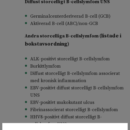
Diffust storcelligt B-cellslymfom UNS
Germinalcenterderiverad B-cell (GCB)
Aktiverad B-cell (ABC)/non-GCB
(listade i
Andra storcelliga B-cellslymfom
bokstavsordning)
ALK-positivt storcelligt B-cellslymfom
Burkittlymfom
Diffust storcelligt B-cellslymfom associerat
med kronisk inflammation
EBV-positivt diffust storcelligt B-cellslymfom
UNS
EBV-positivt mukokutant ulcus
Fibrinassocierat storcelligt B-cellslymfom
HHV8-positivt diffust storcelligt B-
cellslymfom UNS