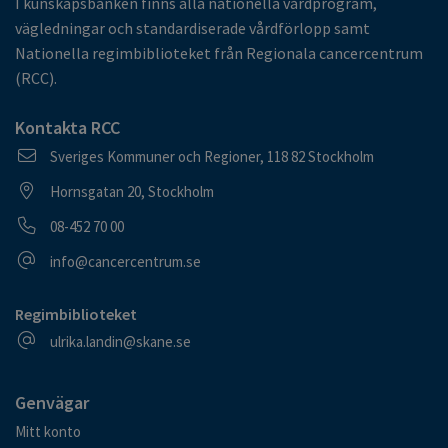
I kunskapsbanken finns alla nationella vårdprogram,
vägledningar och standardiserade vårdförlopp samt
Nationella regimbiblioteket från Regionala cancercentrum
(RCC).
Kontakta RCC
Postadress
Sveriges Kommuner och Regioner, 118 82 Stockholm
Besöksadress
Hornsgatan 20, Stockholm
Telefonnummer
08-452 70 00
E-postadress
info@cancercentrum.se
Regimbiblioteket
E-postadress
ulrika.landin@skane.se
Genvägar
Mitt konto