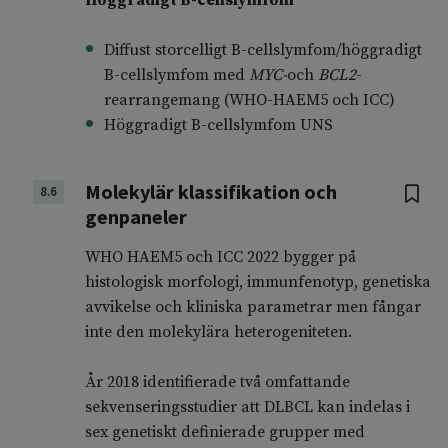
Höggradigt B-cellslymfom
Diffust storcelligt B-cellslymfom/höggradigt
B-cellslymfom med
MYC-
och
BCL2
-
rearrangemang (WHO-HAEM5 och ICC)
Höggradigt B-cellslymfom UNS
Molekylär klassifikation och
8.6
genpaneler
WHO HAEM5 och ICC 2022 bygger på
histologisk morfologi, immunfenotyp, genetiska
avvikelse och kliniska parametrar men fångar
inte den molekylära heterogeniteten.
År 2018 identifierade två omfattande
sekvenseringsstudier att DLBCL kan indelas i
sex genetiskt definierade grupper med