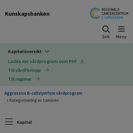
Till sidinnehåll
Kunskapsbanken
Sök
Kapitelöversikt
Ladda ner vårdprogram som PDF
Till vårdförlopp
Till regimer
Aggressiva B-cellslymfom vårdprogram
Kategorisering av tumören
Kapitel