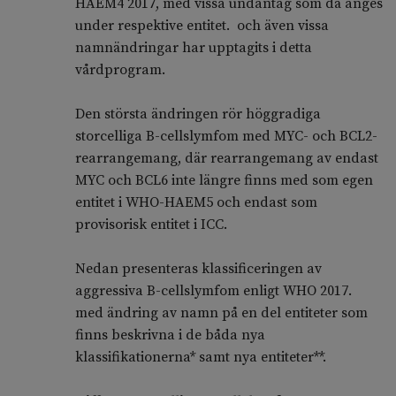
HAEM4 2017, med vissa undantag som då anges
under respektive entitet. och även vissa
namnändringar har upptagits i detta
vårdprogram.
Den största ändringen rör höggradiga
storcelliga B-cellslymfom med MYC- och BCL2-
rearrangemang, där rearrangemang av endast
MYC och BCL6 inte längre finns med som egen
entitet i WHO-HAEM5 och endast som
provisorisk entitet i ICC.
Nedan presenteras klassificeringen av
aggressiva B-cellslymfom enligt WHO 2017.
med ändring av namn på en del entiteter som
finns beskrivna i de båda nya
klassifikationerna* samt nya entiteter**.