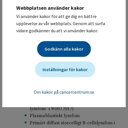
Höggradigt B-cellslymfom med
11q
Webbplatsen använder kakor
aberration* (WHO-HAEM5)/Storcelligt B-
cellslymfom med
11q
aberration
Vi använder kakor för att ge dig en bättre
(ICC)/”Burkittliknande lymfom med
11q-
upplevelse av vår webbplats. Genom att surfa
aberration” (WHO 2017)
vidare godkänner du att vi använder kakor.
Intravaskulärt storcelligt B-cellslymfom
KSHV/HHV8 positivt storcelligt B-
Godkänn alla kakor
cellslymfom (Storcelligt B-cellslymfom vid
HHV8-associerad multicentrisk Castlemans
sjukdom WHO2017)
Inställningar för kakor
Lymfomatoid granulomatos
Mediastinalt gråzonslymfom (WHO-HAEM5
och ICC) (”B-cellslymfom, oklassificerbart,
Om kakor på cancercentrum.se
med drag mellan diffust storcelligt
B‑cellslymfom och klassiskt Hodgkins
lymfom” i WHO 2017)
Plasmablastiskt lymfom
Primärt diffust storcelligt B-cellslymfom i