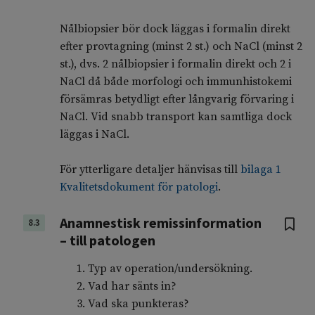
Nålbiopsier bör dock läggas i formalin direkt
efter provtagning (minst 2 st.) och NaCl (minst 2
st.), dvs. 2 nålbiopsier i formalin direkt och 2 i
NaCl då både morfologi och immunhistokemi
försämras betydligt efter långvarig förvaring i
NaCl. Vid snabb transport kan samtliga dock
läggas i NaCl.
För ytterligare detaljer hänvisas till
bilaga 1
Kvalitetsdokument för patologi
.
Anamnestisk remissinformation
8.3
– till patologen
Typ av operation/undersökning.
Vad har sänts in?
Vad ska punkteras?