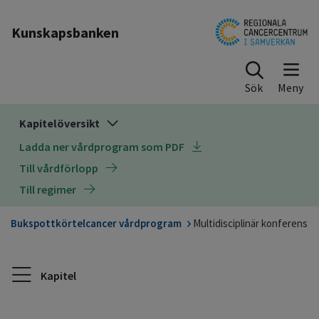
Till sidinnehåll
Kunskapsbanken
Sök
Kapitelöversikt
Ladda ner vårdprogram som PDF
Till vårdförlopp
Till regimer
Bukspottkörtelcancer vårdprogram
Multidisciplinär konferens
Kapitel