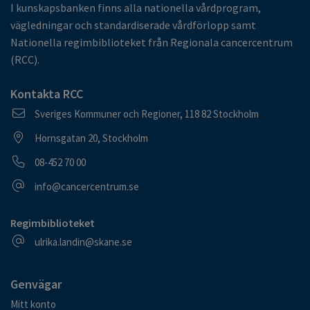
I kunskapsbanken finns alla nationella vårdprogram,
vägledningar och standardiserade vårdförlopp samt
Nationella regimbiblioteket från Regionala cancercentrum
(RCC).
Kontakta RCC
Postadress
Sveriges Kommuner och Regioner, 118 82 Stockholm
Besöksadress
Hornsgatan 20, Stockholm
Telefonnummer
08-452 70 00
E-postadress
info@cancercentrum.se
Regimbiblioteket
E-postadress
ulrika.landin@skane.se
Genvägar
Mitt konto