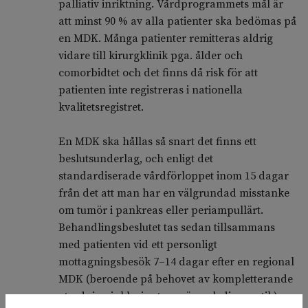
palliativ inriktning. Vårdprogrammets mål är
att minst 90 % av alla patienter ska bedömas på
en MDK. Många patienter remitteras aldrig
vidare till kirurgklinik pga. ålder och
comorbidtet och det finns då risk för att
patienten inte registreras i nationella
kvalitetsregistret.
En MDK ska hållas så snart det finns ett
beslutsunderlag, och enligt det
standardiserade vårdförloppet inom 15 dagar
från det att man har en välgrundad misstanke
om tumör i pankreas eller periampullärt.
Behandlingsbeslutet tas sedan tillsammans
med patienten vid ett personligt
mottagningsbesök 7–14 dagar efter en regional
MDK (beroende på behovet av kompletterande
utredning inklusive t.ex. vävnadsdiagnostik),