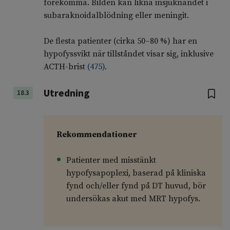
förekomma. Bilden kan likna insjuknandet i
subaraknoidalblödning eller meningit.
De flesta patienter (cirka 50–80 %) har en
hypofyssvikt när tillståndet visar sig, inklusive
ACTH-brist
(
475
)
.
Utredning
18.3
Rekommendationer
Patienter med misstänkt
hypofysapoplexi, baserad på kliniska
fynd och/eller fynd på DT huvud, bör
undersökas akut med MRT hypofys.