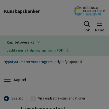
Till sidinnehåll
Kunskapsbanken
Sök
Kapitelöversikt
Ladda ner vårdprogram som PDF
Hypofystumörer vårdprogram
Hypofysapoplexi
Kapitel
Visa allt
Visa endast rekommendationer