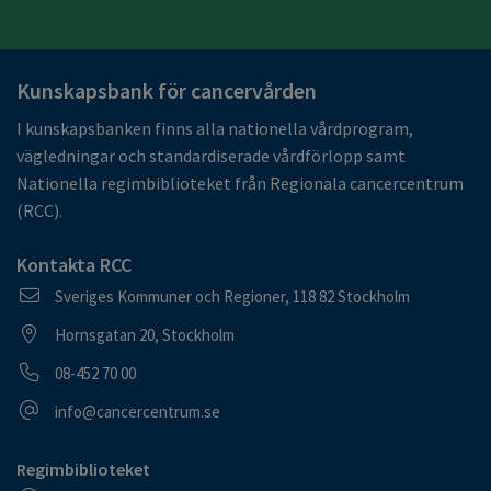
Kunskapsbank för cancervården
I kunskapsbanken finns alla nationella vårdprogram,
vägledningar och standardiserade vårdförlopp samt
Nationella regimbiblioteket från Regionala cancercentrum
(RCC).
Kontakta RCC
Postadress
Sveriges Kommuner och Regioner, 118 82 Stockholm
Besöksadress
Hornsgatan 20, Stockholm
Telefonnummer
08-452 70 00
E-postadress
info@cancercentrum.se
Regimbiblioteket