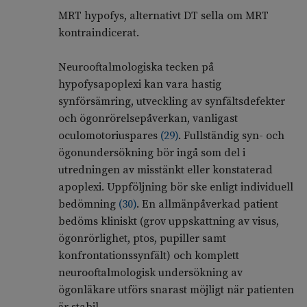
MRT hypofys, alternativt DT sella om MRT
kontraindicerat.
Neurooftalmologiska tecken på
hypofysapoplexi kan vara hastig
synförsämring, utveckling av synfältsdefekter
och ögonrörelsepåverkan, vanligast
oculomotoriuspares
(
29
)
. Fullständig syn- och
ögonundersökning bör ingå som del i
utredningen av misstänkt eller konstaterad
apoplexi. Uppföljning bör ske enligt individuell
bedömning
(
30
)
. En allmänpåverkad patient
bedöms kliniskt (grov uppskattning av visus,
ögonrörlighet, ptos, pupiller samt
konfrontationssynfält) och komplett
neurooftalmologisk undersökning av
ögonläkare utförs snarast möjligt när patienten