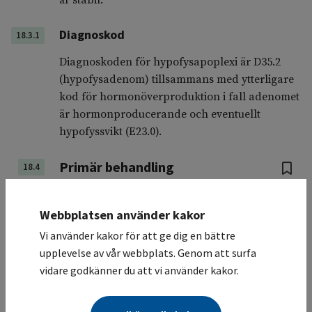
är stabil.
Diagnoskod
18.3.1
Diagnoskoden för hypofysapoplexi är D35.2
(hypofysadenom) tillsammans med ytterligare
kod för hormonöverproduktion i fall adenomet
är hormonproducerande och eventuellt
hypofyssvikt (E23.0).
Primär behandling
18.4
Webbplatsen använder kakor
Rekommendationer
Vi använder kakor för att ge dig en bättre
upplevelse av vår webbplats. Genom att surfa
Vid välgrundad klinisk misstanke om
vidare godkänner du att vi använder kakor.
hypofysapoplexi och sekundär
binjurebarkssvikt bör hydrokortison
100 mg ges iv innan svar på