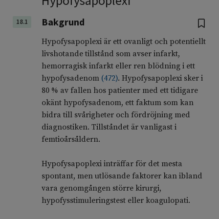
Hypofysapoplexi
Bakgrund
18.1
Hypofysapoplexi är ett ovanligt och potentiellt
livshotande tillstånd som avser infarkt,
hemorragisk infarkt eller ren blödning i ett
hypofysadenom
(
472
)
. Hypofysapoplexi sker i
80 % av fallen hos patienter med ett tidigare
okänt hypofysadenom, ett faktum som kan
bidra till svårigheter och fördröjning med
diagnostiken. Tillståndet är vanligast i
femtioårsåldern.
Hypofysapoplexi inträffar för det mesta
spontant, men utlösande faktorer kan ibland
vara genomgången större kirurgi,
hypofysstimuleringstest eller koagulopati.