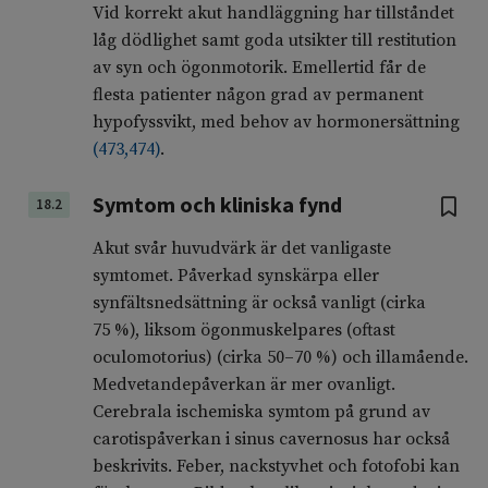
Vid korrekt akut handläggning har tillståndet
låg dödlighet samt goda utsikter till restitution
av syn och ögonmotorik. Emellertid får de
flesta patienter någon grad av permanent
hypofyssvikt, med behov av hormonersättning
(
473
,
474
)
.
Symtom och kliniska fynd
18.2
Akut svår huvudvärk är det vanligaste
symtomet. Påverkad synskärpa eller
synfältsnedsättning är också vanligt (cirka
75 %), liksom ögonmuskelpares (oftast
oculomotorius) (cirka 50–70 %) och illamående.
Medvetandepåverkan är mer ovanligt.
Cerebrala ischemiska symtom på grund av
carotispåverkan i sinus cavernosus har också
beskrivits. Feber, nackstyvhet och fotofobi kan