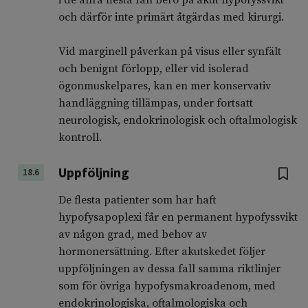
i de allra flesta fall bero på akut hypofyssvikt
och därför inte primärt åtgärdas med kirurgi.
Vid marginell påverkan på visus eller synfält
och benignt förlopp, eller vid isolerad
ögonmuskelpares, kan en mer konservativ
handläggning tillämpas, under fortsatt
neurologisk, endokrinologisk och oftalmologisk
kontroll.
Uppföljning
18.6
De flesta patienter som har haft
hypofysapoplexi får en permanent hypofyssvikt
av någon grad, med behov av
hormonersättning. Efter akutskedet följer
uppföljningen av dessa fall samma riktlinjer
som för övriga hypofysmakroadenom, med
endokrinologiska, oftalmologiska och