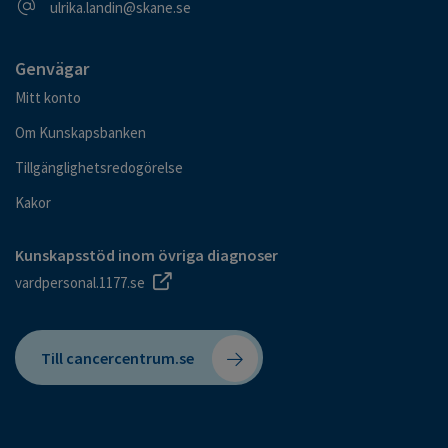
E-postadress
ulrika.landin@skane.se
Genvägar
Mitt konto
Om Kunskapsbanken
Tillgänglighetsredogörelse
Kakor
Kunskapsstöd inom övriga diagnoser
vardpersonal.1177.se
Till cancercentrum.se