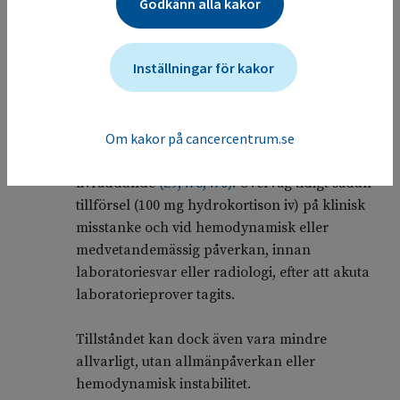
Godkänn alla kakor
laboratorieprover och radiologi.
Inställningar för kakor
Hypofysapoplexi är ett akut medicinskt
tillstånd. Akut säkerställande av hemodynamisk
Om kakor på cancercentrum.se
stabilitet med vätske- och elektrolyttillförsel
samt hydrokortisontillförsel kan vara
livräddande
(
29
,
473
,
476
)
. Överväg tidigt sådan
tillförsel (100 mg hydrokortison iv) på klinisk
misstanke och vid hemodynamisk eller
medvetandemässig påverkan, innan
laboratoriesvar eller radiologi, efter att akuta
laboratorieprover tagits.
Tillståndet kan dock även vara mindre
allvarligt, utan allmänpåverkan eller
hemodynamisk instabilitet.