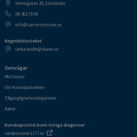
Besöksadress
Hornsgatan 20, Stockholm
Telefonnummer
08-452 70 00
E-postadress
info@cancercentrum.se
Regimbiblioteket
E-postadress
ulrika.landin@skane.se
Genvägar
Mitt konto
Om Kunskapsbanken
Tillgänglighetsredogörelse
Kakor
Kunskapsstöd inom övriga diagnoser
vardpersonal.1177.se