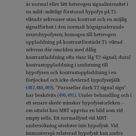
är normal eller lätt heterogen signalintensitet i
en mild–måttligt förstorad hypofys på T1-
viktade sekvenser utan kontrast och en möjlig
signalförlust i den normalt högsignalerande
neurohypofysen; homogen till heterogen
uppladdning på kontrastförstärkt T1-viktad
sekvens där områden med dålig
kontrastladdning ofta visar låg T2-signal; dural
kontrastuppladdning i anslutning till
hypofysen och kontrastuppladdning i en
förtjockad och icke-devierad hypofysstjälk
(
487
,
488
,
489
)
. ”Parasellar dark T2 signal sign”
har beskrivits
(
490
,
491
)
. Under behandling och i
ett senare skede minskar hypofysstorleken –
om uttalat kan MRT uppvisa en bild som vid
empty sella. Ett normalfynd vid MRT-
undersökning utesluter inte hypofysit. Vid
immunterapi-relaterad hypofysit kan andra