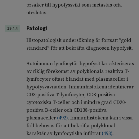
orsaker till hypofyssvikt som metastas ofta
uteslutas.
Patologi
19.4.4
Histopatologisk undersökning är fortsatt ”gold
standard” för att bekräfta diagnosen hypofysit.
Autoimmun lymfocytär hypofysit karakteriseras
av riklig förekomst av polyklonala reaktiva T-
lymfocyter oftast blandat med plasmaceller i
hypofysvävnaden. Immunhistokemi identifierar
CD3-positiva T-lymfocyter, CD8-positiva
cytotoxiska T-celler och i mindre grad CD20-
positiva B-celler och CD138-positiva
plasmaceller
(
492
)
. Immunhistokemi kan i vissa
fall behövas för att bekräfta polyklonal
karaktär av lymfocytiska infiltrat
(
493
)
.