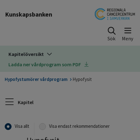
Till sidinnehåll
Kunskapsbanken
Sök
Kapitelöversikt
Ladda ner vårdprogram som PDF
Hypofystumörer vårdprogram
Hypofysit
Kapitel
Visa allt
Visa endast rekommendationer