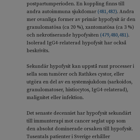
postpartumperioden. En koppling finns till
andra autoimmuna sjukdomar
(
481
,
482
)
. Andra
mer ovanliga former av primär hypofysit är den
granulomatösa (ca 20 %), xantomatösa (ca 3 %)
och nekrotiserande hypofysiten
(
479
,
480
,
481
)
.
Isolerad IgG4-relaterad hypofysit har också
beskrivits.
Sekundär hypofysit kan uppstå runt processer i
sella som tumörer och Rathkes cystor, eller
utgöra en del av en systemsjukdom (sarkoidos,
granulomatoser, histiocytos, IgG4-relaterad),
malignitet eller infektion.
Det senaste decenniet har hypofysit sekundärt
till immunterapi mot cancer seglat upp som
den absolut dominerade orsaken till hypofysit.
Tusentals patienter i Sverige erhåller