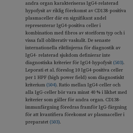
andra organ karakteriseras IgG4-relaterad
hypofysit av riklig förekomst av CD138-positiva
plasmaceller där en signifikant andel
representerar IgG4-positiva celler i
kombination med fibros av storiform typ och i
vissa fall obliterativ vaskulit. De senaste
internationella riktlinjerna för diagnostik av
IgG4- relaterad sjukdom definierar inte
diagnostiska kriterier för IgG4-hypofysit
(
503
)
.
Leporati et al. föreslog 10 IgG4-positiva celler
per 1 HPF (high power field) som diagnostiskt
kriterium
(
504
)
. Ratio mellan IgG4-celler och
alla IgG-celler bör vara minst 40 % i likhet med
kriterier som gäller för andra organ. CD138-
immunfärgning föredras framför IgG-färgning
för att kvantifiera förekomst av plasmaceller i
preparatet
(
503
)
.