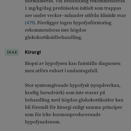
normaliseras. Vid behandling rekommenderas
1 mg/kg/dag prednisolon initialt som trappas
ner under veckor–månader utifrån kliniskt svar
(
479
)
. Föreligger ingen hypofysförstoring
rekommenderas inte högdos
glukokortikoidbehandling.
Kirurgi
19.4.8
Biopsi av hypofysen kan fastställa diagnosen
men utförs enbart i undantagsfall.
Stor symtomgivande hypofysit (synpåverkan,
kraftig huvudvärk) som inte svarar på
behandling med högdos glukokortikoider kan
bli föremål för kirurgi enligt samma principer
som för icke-hormonproducerande
hypofysadenom.