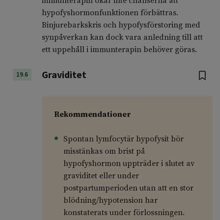
immunterapin ökar inte chanserna att
hypofyshormonfunktionen förbättras.
Binjurebarkskris och hypofysförstoring med
synpåverkan kan dock vara anledning till att
ett uppehåll i immunterapin behöver göras.
Graviditet
19.6
Rekommendationer
Spontan lymfocytär hypofysit bör
misstänkas om brist på
hypofyshormon uppträder i slutet av
graviditet eller under
postpartumperioden utan att en stor
blödning/hypotension har
konstaterats under förlossningen.