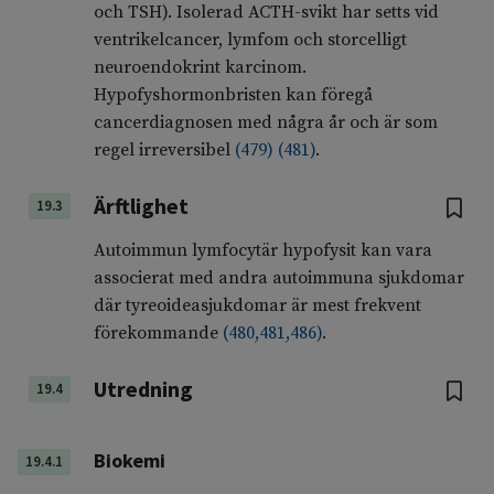
och TSH). Isolerad ACTH-svikt har setts vid
ventrikelcancer, lymfom och storcelligt
neuroendokrint karcinom.
Hypofyshormonbristen kan föregå
cancerdiagnosen med några år och är som
regel irreversibel
(
479
)
(
481
)
.
Ärftlighet
19.3
Autoimmun lymfocytär hypofysit kan vara
associerat med andra autoimmuna sjukdomar
där tyreoideasjukdomar är mest frekvent
förekommande
(
480
,
481
,
486
)
.
Utredning
19.4
Biokemi
19.4.1