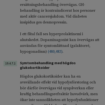
ersättningsbehandling övervägas. GH-
behandling är kontraindicerat hos personer
med aktiv cancersjukdom. Vid diabetes
insipidus ges desmopressin.
I ett fåtal fall ses hyperprolaktinemi i
akutskedet. Dopaminagonist kan övervägas att
användas för symtomlättnad (galaktorré,
hypogonadism)
(
480
,
482
)
.
Symtombehandling med högdos
19.4.7.2
glukokortikoider
Högdos glukokortikoider kan ha en
avsvällande effekt vid hypofysförstoring och
bör därför övervägas vid synpåverkan eller
kraftig behandlingsrefraktär huvudvärk, men
ökar inte sannolikheten att hypofysfunktioner