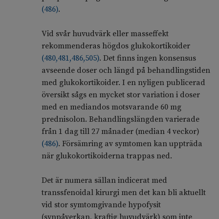
(
486
)
.
Vid svår huvudvärk eller masseffekt
rekommenderas högdos glukokortikoider
(
480
,
481
,
486
,
505
)
. Det finns ingen konsensus
avseende doser och längd på behandlingstiden
med glukokortikoider. I en nyligen publicerad
översikt sågs en mycket stor variation i doser
med en mediandos motsvarande 60 mg
prednisolon. Behandlingslängden varierade
från 1 dag till 27 månader (median 4 veckor)
(
486
)
. Försämring av symtomen kan uppträda
när glukokortikoiderna trappas ned.
Det är numera sällan indicerat med
transsfenoidal kirurgi men det kan bli aktuellt
vid stor symtomgivande hypofysit
(synpåverkan, kraftig huvudvärk) som inte