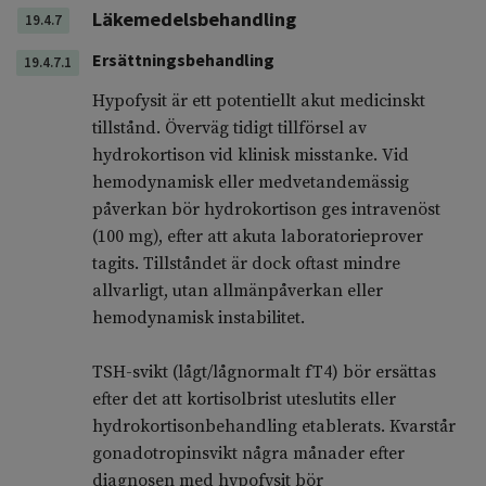
Läkemedelsbehandling
19.4.7
Ersättningsbehandling
19.4.7.1
Hypofysit är ett potentiellt akut medicinskt
tillstånd. Överväg tidigt tillförsel av
hydrokortison vid klinisk misstanke. Vid
hemodynamisk eller medvetandemässig
påverkan bör hydrokortison ges intravenöst
(100 mg), efter att akuta laboratorieprover
tagits. Tillståndet är dock oftast mindre
allvarligt, utan allmänpåverkan eller
hemodynamisk instabilitet.
TSH-svikt (lågt/lågnormalt fT4) bör ersättas
efter det att kortisolbrist uteslutits eller
hydrokortisonbehandling etablerats. Kvarstår
gonadotropinsvikt några månader efter
diagnosen med hypofysit bör