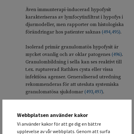
Även immunterapi-inducerad hypofysit
karakteriseras av lymfocytinfiltrat i hypofys i
djurmodeller, men rapporter om histologiska
förändringar hos patienter saknas
(
494
,
495
)
.
Isolerad primär granulomatös hypofysit är
mycket ovanlig och av oklar patogenes
(
496
)
.
Granulombildning i sella kan ses reaktivt till
t.ex. rupturerad Rathkes cysta eller vissa
infektiösa agenser. Generaliserad utredning
rekommenderas för att utesluta systemiska
granulomatösa sjukdomar
(
493
,
497
)
.
Xantomatös hypofysit är en mycket ovanlig och
kontroversiell kategori som karakteriseras av
Webbplatsen använder kakor
förekomst av histiocyter och ”skummakrofager”
Vi använder kakor för att ge dig en bättre
som innehåller kolesterol i kombination med
upplevelse av vår webbplats. Genom att surfa