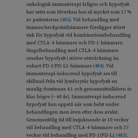
onkologisk immunterapi årligen och hypofysit
har setts som biverkan hos så mycket som 17 %
av patienterna
(
483
)
. Vid behandling med
immuncheckpointhämmare föreligger störst
risk för hypofysit vid kombinationsbehandling
med CTLA-4-hämmare och PD-1-hämmare.
Singelbehandling med CTLA-4-hämmare
orsakar hypofysit i större utsträckning än
enbart PD-1/PD-L1-hämmare
(
484
)
. Vid
immunterapi-inducerad hypofysit ses till
skillnad från vid lymfocytär hypofysit en
manlig dominans 4:1 och genomsnittsåldern är
klar högre (~ 60 år). Immunterapi-inducerad
hypofysit kan uppstå när som helst under
behandlingen men även efter dess avslut.
Genomsnittlig tid till insjuknande är 10 veckor
vid behandling med CTLA-4-hämmare och 27
veckor vid behandling med PD-1/PD-L1
(
485
)
.