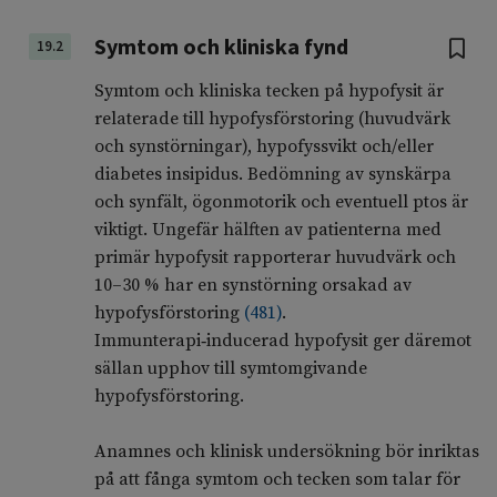
Symtom och kliniska fynd
19.2
Symtom och kliniska tecken på hypofysit är
relaterade till hypofysförstoring (huvudvärk
och synstörningar), hypofyssvikt och/eller
diabetes insipidus. Bedömning av synskärpa
och synfält, ögonmotorik och eventuell ptos är
viktigt. Ungefär hälften av patienterna med
primär hypofysit rapporterar huvudvärk och
10–30 % har en synstörning orsakad av
hypofysförstoring
(
481
)
.
Immunterapi‑inducerad hypofysit ger däremot
sällan upphov till symtomgivande
hypofysförstoring.
Anamnes och klinisk undersökning bör inriktas
på att fånga symtom och tecken som talar för