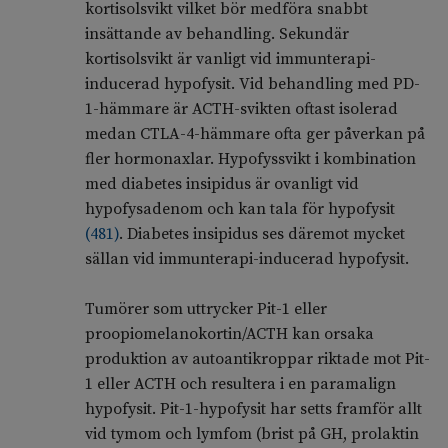
kortisolsvikt vilket bör medföra snabbt
insättande av behandling. Sekundär
kortisolsvikt är vanligt vid immunterapi-
inducerad hypofysit. Vid behandling med PD-
1-hämmare är ACTH-svikten oftast isolerad
medan CTLA-4-hämmare ofta ger påverkan på
fler hormonaxlar. Hypofyssvikt i kombination
med diabetes insipidus är ovanligt vid
hypofysadenom och kan tala för hypofysit
(
481
)
. Diabetes insipidus ses däremot mycket
sällan vid immunterapi-inducerad hypofysit.
Tumörer som uttrycker Pit-1 eller
proopiomelanokortin/ACTH kan orsaka
produktion av autoantikroppar riktade mot Pit-
1 eller ACTH och resultera i en paramalign
hypofysit. Pit-1-hypofysit har setts framför allt
vid tymom och lymfom (brist på GH, prolaktin