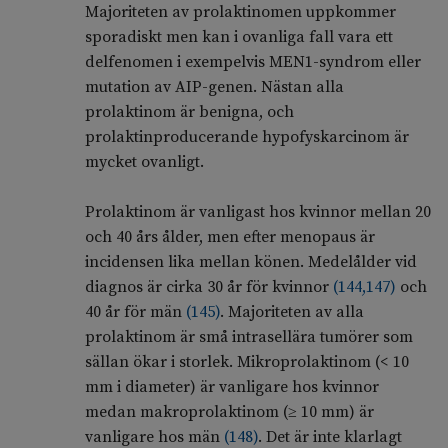
Majoriteten av prolaktinomen uppkommer
sporadiskt men kan i ovanliga fall vara ett
delfenomen i exempelvis MEN1-syndrom eller
mutation av AIP-genen. Nästan alla
prolaktinom är benigna, och
prolaktinproducerande hypofyskarcinom är
mycket ovanligt.
Prolaktinom är vanligast hos kvinnor mellan 20
och 40 års ålder, men efter menopaus är
incidensen lika mellan könen. Medelålder vid
diagnos är cirka 30 år för kvinnor
(
144
,
147
)
och
40 år för män
(
145
)
. Majoriteten av alla
prolaktinom är små intrasellära tumörer som
sällan ökar i storlek. Mikroprolaktinom (< 10
mm i diameter) är vanligare hos kvinnor
medan makroprolaktinom (≥ 10 mm) är
vanligare hos män
(
148
)
. Det är inte klarlagt