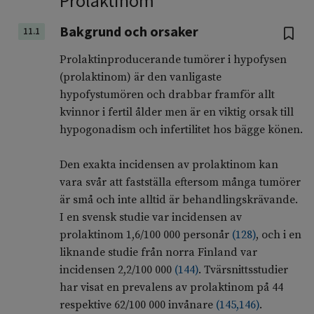
Prolaktinom
Bakgrund och orsaker
11.1
Prolaktinproducerande tumörer i hypofysen
(prolaktinom) är den vanligaste
hypofystumören och drabbar framför allt
kvinnor i fertil ålder men är en viktig orsak till
hypogonadism och infertilitet hos bägge könen.
Den exakta incidensen av prolaktinom kan
vara svår att fastställa eftersom många tumörer
är små och inte alltid är behandlingskrävande.
I en svensk studie var incidensen av
prolaktinom 1,6/100 000 personår
(
128
)
, och i en
liknande studie från norra Finland var
incidensen 2,2/100 000
(
144
)
. Tvärsnittsstudier
har visat en prevalens av prolaktinom på 44
respektive 62/100 000 invånare
(
145
,
146
)
.