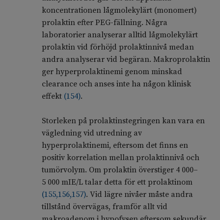
koncentrationen lågmolekylärt (monomert)
prolaktin efter PEG-fällning. Några
laboratorier analyserar alltid lågmolekylärt
prolaktin vid förhöjd prolaktinnivå medan
andra analyserar vid begäran. Makroprolaktin
ger hyperprolaktinemi genom minskad
clearance och anses inte ha någon klinisk
effekt
(
154
)
.
Storleken på prolaktinstegringen kan vara en
vägledning vid utredning av
hyperprolaktinemi, eftersom det finns en
positiv korrelation mellan prolaktinnivå och
tumörvolym. Om prolaktin överstiger 4 000–
5 000 mIE/L talar detta för ett prolaktinom
(
155
,
156
,
157
)
. Vid lägre nivåer måste andra
tillstånd övervägas, framför allt vid
makroadenom i hypofysen eftersom sekundär