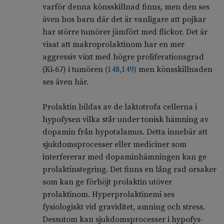
varför denna könsskillnad finns, men den ses
även hos barn där det är vanligare att pojkar
har större tumörer jämfört med flickor. Det är
visat att makroprolaktinom har en mer
aggressiv växt med högre proliferationsgrad
(Ki‑67) i tumören
(
148
,
149
)
men könsskillnaden
ses även här.
Prolaktin bildas av de laktotrofa cellerna i
hypofysen vilka står under tonisk hämning av
dopamin från hypotalamus. Detta innebär att
sjukdomsprocesser eller mediciner som
interfererar med dopaminhämningen kan ge
prolaktinstegring. Det finns en lång rad orsaker
som kan ge förhöjt prolaktin utöver
prolaktinom. Hyperprolaktinemi ses
fysiologiskt vid graviditet, amning och stress.
Dessutom kan sjukdomsprocesser i hypofys-