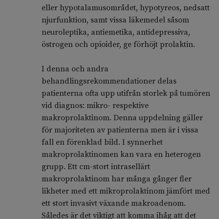
eller hypotalamus­området, hypotyreos, nedsatt
njurfunktion, samt vissa läkemedel såsom
neuroleptika, antiemetika, antidepressiva,
östrogen och opioider, ge förhöjt prolaktin.
I denna och andra
behandlingsrekommendationer delas
patienterna ofta upp utifrån storlek på tumören
vid diagnos: mikro- respektive
makroprolaktinom. Denna uppdelning gäller
för majoriteten av patienterna men är i vissa
fall en förenklad bild. I synnerhet
makroprolaktinomen kan vara en heterogen
grupp. Ett cm-stort intrasellärt
makroprolaktinom har många gånger fler
likheter med ett mikroprolaktinom jämfört med
ett stort invasivt växande makroadenom.
Således är det viktigt att komma ihåg att det