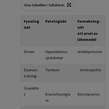
Visa tabellen i fullskärm
Fysiolog
Patologiskt
Farmakolog­
iskt
iskt
ett urval av
läkemedel
Stress
Hypotalamus­
Antidepressiva
sjukdomar
Excessiv
Tumörer
Amitryptilin
träning
Gravidite
t
Kraniofaryngio
Klomipramin
m