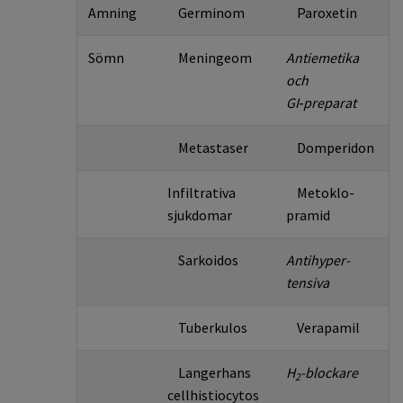
Amning
Germinom
Paroxetin
Sömn
Meningeom
Antiemetika
och
GI‑preparat
Metastaser
Domperidon
Infiltrativa
Metoklo­
sjukdomar
pramid
Sarkoidos
Antihyper­­
tensiva
Tuberkulos
Verapamil
Langerhans
H
-blockare
2
cell­histio­cytos