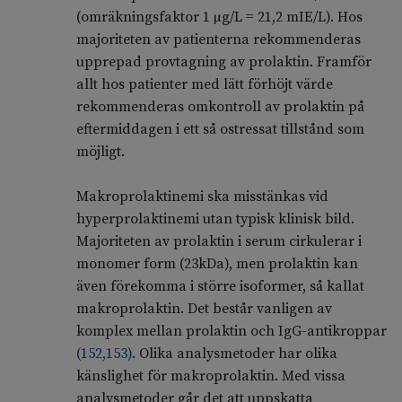
(omräkningsfaktor 1 µg/L = 21,2 mIE/L). Hos
majoriteten av patienterna rekommenderas
upprepad provtagning av prolaktin. Framför
allt hos patienter med lätt förhöjt värde
rekommenderas omkontroll av prolaktin på
eftermiddagen i ett så ostressat tillstånd som
möjligt.
Makroprolaktinemi ska misstänkas vid
hyperprolaktinemi utan typisk klinisk bild.
Majoriteten av prolaktin i serum cirkulerar i
monomer form (23kDa), men prolaktin kan
även förekomma i större isoformer, så kallat
makroprolaktin. Det består vanligen av
komplex mellan prolaktin och IgG-antikroppar
(
152
,
153
)
. Olika analysmetoder har olika
känslighet för makroprolaktin. Med vissa
analysmetoder går det att uppskatta