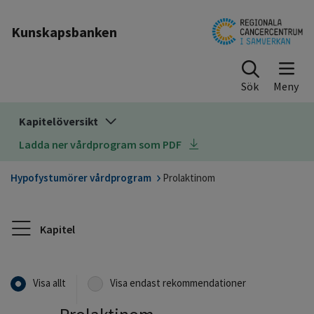
Till sidinnehåll
Kunskapsbanken
Sök
Kapitelöversikt
Ladda ner vårdprogram som PDF
Hypofystumörer vårdprogram
Prolaktinom
Kapitel
Visa allt
Visa endast rekommendationer