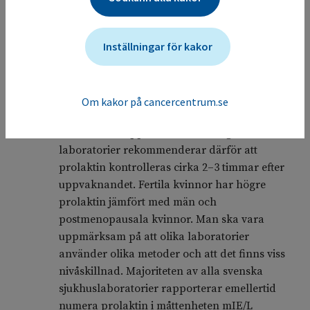
Blodprovet bör tas under minsta möjliga stress.
Oro vid venpunktion, kraftig fysisk aktivitet
Inställningar för kakor
samt akut sjukdom kan leda till en fysiologisk
prolaktinstegring.
Prolaktin frisätts pulsatilt med de högsta
Om kakor på cancercentrum.se
värdena under sömn, vilka kan kvarstå några
timmar efter uppvaknandet. Många
laboratorier rekommenderar därför att
prolaktin kontrolleras cirka 2–3 timmar efter
uppvaknandet. Fertila kvinnor har högre
prolaktin jämfört med män och
postmenopausala kvinnor. Man ska vara
uppmärksam på att olika laboratorier
använder olika metoder och att det finns viss
nivåskillnad. Majoriteten av alla svenska
sjukhuslaboratorier rapporterar emellertid
numera prolaktin i måttenheten mIE/L