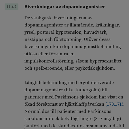
Biverkningar av dopaminagonister
11.4.2
De vanligaste biverkningarna av
dopaminagonister är illamående, kräkningar,
yrsel, postural hypotension, huvudvärk,
nästäppa och förstoppning. Utöver dessa
biverkningar kan dopaminagonistbehandling
utlösa eller försämra en
impulskontrollstörning, såsom hypersexualitet
och spelberoende, eller psykotisk sjukdom.
Långtidsbehandling med ergot-deriverade
dopaminagonister (bl.a. kabergolin) till
patienter med Parkinsons sjukdom har visat en
ökad förekomst av hjärtklaffpåverkan
(
170
,
171
)
.
Normal dos till patienter med Parkinsons
sjukdom är dock betydligt högre (3–7 mg/dag)
jämfört med de standarddoser som används till