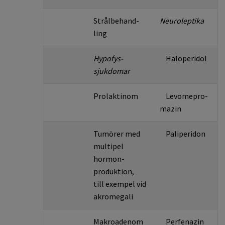
Strålbehand­
Neuroleptika
ling
Hypofys­
Haloperidol
sjukdomar
Prolaktinom
Levome­pro­­
mazin
Tumörer med
Paliperidon
multipel
hormon­
produktion,
till exempel vid
akrom­egali
Makroadenom
Perfenazin