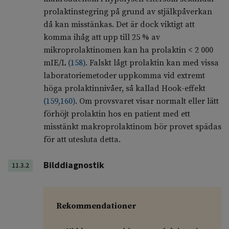
prolaktinstegring på grund av stjälkpåverkan
då kan misstänkas. Det är dock viktigt att
komma ihåg att upp till 25 % av
mikroprolaktinomen kan ha prolaktin < 2 000
mIE/L
(
158
)
. Falskt lågt prolaktin kan med vissa
laboratoriemetoder uppkomma vid extremt
höga prolaktinnivåer, så kallad Hook-effekt
(
159
,
160
)
. Om provsvaret visar normalt eller lätt
förhöjt prolaktin hos en patient med ett
misstänkt makroprolaktinom bör provet spädas
för att utesluta detta.
Bilddiagnostik
11.3.2
Rekommendationer