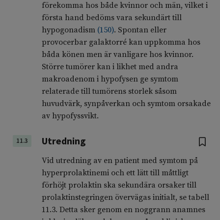
förekomma hos både kvinnor och män, vilket i
första hand bedöms vara sekundärt till
hypogonadism
(
150
)
. Spontan eller
provocerbar galaktorré kan uppkomma hos
båda könen men är vanligare hos kvinnor.
Större tumörer kan i likhet med andra
makroadenom i hypofysen ge symtom
relaterade till tumörens storlek såsom
huvudvärk, synpåverkan och symtom orsakade
av hypofyssvikt.
Utredning
11.3
Vid utredning av en patient med symtom på
hyperprolaktinemi och ett lätt till måttligt
förhöjt prolaktin ska sekundära orsaker till
prolaktinstegringen övervägas initialt, se tabell
11.3. Detta sker genom en noggrann anamnes