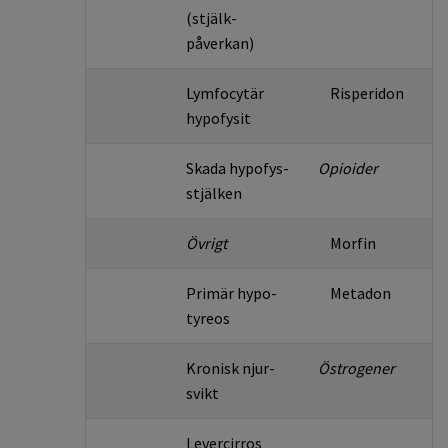
(stjälk­
påverkan)
Lymfocytär
Risperidon
hypo­fysit
Skada hypofys­
Opioider
stjälken
Övrigt
Morfin
Primär hypo­
Metadon
tyreos
Kronisk njur­
Östrogener
svikt
Levercirros