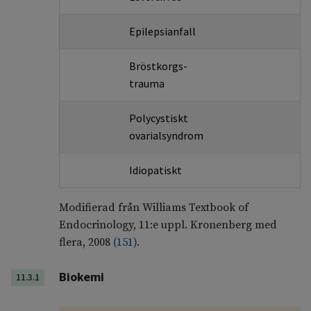
Epilepsianfall
Bröstkorgs­
trauma
Polycystiskt
ovarial­syndrom
Idiopatiskt
Modifierad från Williams Textbook of
Endocrinology, 11:e uppl. Kronenberg med
flera, 2008
(
151
)
.
Biokemi
11.3.1