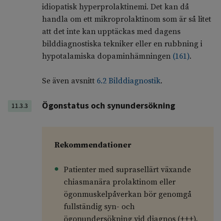
idiopatisk hyperprolaktinemi. Det kan då
handla om ett mikroprolaktinom som är så litet
att det inte kan upptäckas med dagens
bilddiagnostiska tekniker eller en rubbning i
hypotalamiska dopaminhämningen
(
161
)
.
Se även avsnitt
6.2 Bilddiagnostik
.
Ögonstatus och synundersökning
11.3.3
Rekommendationer
Patienter med suprasellärt växande
chiasmanära prolaktinom eller
ögonmuskelpåverkan bör genomgå
fullständig syn- och
ögonundersökning vid diagnos (+++).