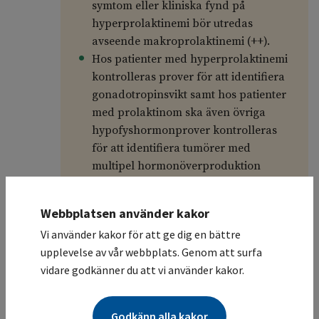
symtom eller kliniska fynd på
hyperprolaktinemi bör utredas
avseende makroprolaktinemi (++).
Hos patienter med hyperprolaktinemi
kontrolleras prover för att identifiera
gonadotropinsvikt samt hos patienter
med prolaktinom ska även övriga
hypofyshormonprover kontrolleras
för att identifiera tumörer med
multipel hormonöverproduktion
(vanligast GH).
Patienter med makroprolaktinom ska
Webbplatsen använder kakor
screenas för hypofyssvikt.
Vi använder kakor för att ge dig en bättre
upplevelse av vår webbplats. Genom att surfa
vidare godkänner du att vi använder kakor.
En patient har hyperprolaktinemi när
prolaktinhalten överstiger referensintervallet
för den aktuella laboratoriemetoden.
Godkänn alla kakor