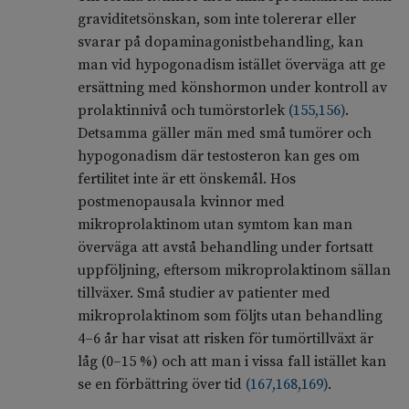
graviditetsönskan, som inte tolererar eller
svarar på dopaminagonistbehandling, kan
man vid hypogonadism istället överväga att ge
ersättning med könshormon under kontroll av
prolaktinnivå och tumörstorlek
(
155
,
156
)
.
Detsamma gäller män med små tumörer och
hypogonadism där testosteron kan ges om
fertilitet inte är ett önskemål. Hos
postmenopausala kvinnor med
mikroprolaktinom utan symtom kan man
överväga att avstå behandling under fortsatt
uppföljning, eftersom mikroprolaktinom sällan
tillväxer. Små studier av patienter med
mikroprolaktinom som följts utan behandling
4–6 år har visat att risken för tumörtillväxt är
låg (0–15 %) och att man i vissa fall istället kan
se en förbättring över tid
(
167
,
168
,
169
)
.