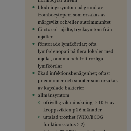
normocytär anemi
blödningssymtom på grund av
trombocytopeni som orsakas av
märgsvikt och/eller autoimmunitet
förstorad mjälte, trycksymtom från
mjälten
förstorade lymfkörtlar; ofta
lymfadenopati på flera lokaler med
mjuka, oömma och fritt rörliga
lymfkörtlar
ökad infektionsbenägenhet; oftast
pneumonier och sinuiter som orsakas
av kapslade bakterier
allmänsymtom
ofrivillig viktminskning, ≥ 10 % av
kroppsvikten på 6 månader
uttalad trötthet (WHO/ECOG
funktionsstatus > 2)