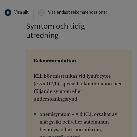
Visa allt
Visa endast rekommendationer
Symtom och tidig
utredning
Rekommendation
KLL bör misstänkas vid lymfocytos
9
(≥ 5 x 10
/L), speciellt i kombination med
följande symtom eller
undersökningsfynd:
anemisymtom – vid KLL orsakat av
märgsvikt och/eller autoimmun
hemolys; oftast normokrom,