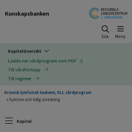
Till sidinnehåll
Kunskapsbanken
Sök
Kapitelöversikt
Ladda ner vårdprogram som PDF
Till vårdförlopp
Till regimer
Kronisk lymfatisk leukemi, KLL vårdprogram
Symtom och tidig utredning
Kapitel