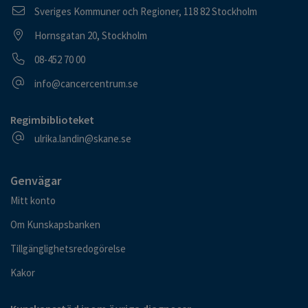
Postadress
Sveriges Kommuner och Regioner, 118 82 Stockholm
Besöksadress
Hornsgatan 20, Stockholm
Telefonnummer
08-452 70 00
E-postadress
info@cancercentrum.se
Regimbiblioteket
E-postadress
ulrika.landin@skane.se
Genvägar
Mitt konto
Om Kunskapsbanken
Tillgänglighetsredogörelse
Kakor