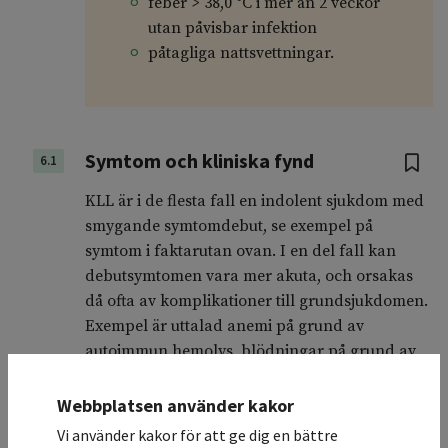
feber > 38,0 °C i mer än 2 veckor
utan påvisbar infektion
påtagliga nattsvettningar.
Symtom och kliniska fynd
6.1
KLL är i de flesta fall en indolent sjukdom med
smygande symtomdebut, se exempel på
symtom i faktarutan ovan. I en del fall kan
debutsymtomen vara mer akuta, och orsakas
då ofta av komplikationer till grundsjukdomen.
Exempel är uttalad anemi på grund av
autoimmun hemolys, blödningar på grund av
autoimmun trombocytopeni och infektioner till
följd av immundefekt.
Webbplatsen använder kakor
Vi använder kakor för att ge dig en bättre