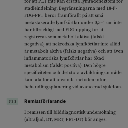
för att PET inte kan ersätta lymfadenektomi för
stadieindelning. Begränsningarna med 18-F-
FDG-PET beror framförallt på att små
metastaserade lymfkörtlar under 0,5–1 cm inte
har tillräckligt med FDG-upptag för att
registreras som metabolt aktiva (falskt
negativa), att nekrotiska lymfkörtlar inte alltid
är metabolt aktiva (falskt negativa) och att även
inflammatoriska lymfkörtlar har ökad
metabolism (falskt positiva). Den högre
specificiteten och det stora avbildningsområdet
kan tala för att använda metoden inför
behandlingsplanering vid avancerad sjukdom.
Remissförfarande
8.3.2
I remissen till bilddiagnostisk undersökning
(ultraljud, DT, MRT, PET-DT) bör anges: