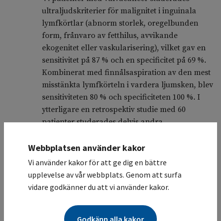
ultraljudskriterier för malignitet i inguinala
lymfkörtlar (abnorm storlek, oregelbunden
form, frånvaro av fetthilus, avvikande
ekogenitet eller vaskularisering), vilket gav en
sensitivitet på 87 % och en specificitet på 69 %.
Kombinerat med finnålsaspiration av den mest
misstänkta lymfkörteln i vardera ljumsken, blev
sensitiviteten 80 % och specificiteten 100 %. I
ytterligare en retrospektiv studie med 60
patienter studerades delvis andra
ultraljudskriterier för malignitet i inguinala
lymfkörtlar (frånvaro av fetthilus,
Webbplatsen använder kakor
oregelbunden form, kortikal diameter ≥ 4 mm
Vi använder kakor för att ge dig en bättre
och perifer vaskularisering), vilket gav en
upplevelse av vår webbplats. Genom att surfa
sensitivitet på 76 % och en specificitet på 91 %.
vidare godkänner du att vi använder kakor.
Ultraljud som metod är starkt
Godkänn alla kakor
användarberoende. Men utfört av en van