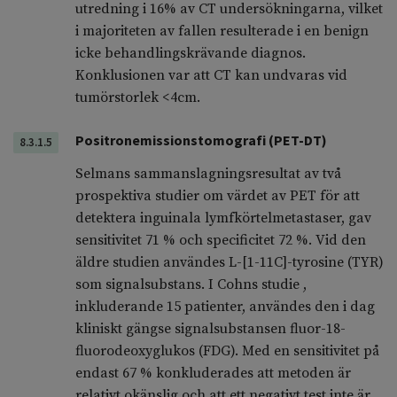
utredning i 16% av CT undersökningarna, vilket
i majoriteten av fallen resulterade i en benign
icke behandlingskrävande diagnos.
Konklusionen var att CT kan undvaras vid
tumörstorlek <4cm.
Positronemissionstomografi (PET-DT)
8.3.1.5
Selmans sammanslagningsresultat av två
prospektiva studier om värdet av PET för att
detektera inguinala lymfkörtelmetastaser, gav
sensitivitet 71 % och specificitet 72 %. Vid den
äldre studien användes L-[1-11C]-tyrosine (TYR)
som signalsubstans. I Cohns studie ,
inkluderande 15 patienter, användes den i dag
kliniskt gängse signalsubstansen fluor-18-
fluorodeoxyglukos (FDG). Med en sensitivitet på
endast 67 % konkluderades att metoden är
relativt okänslig och att ett negativt test inte är