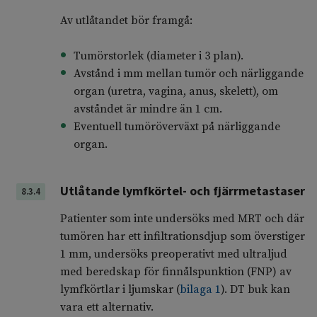
Av utlåtandet bör framgå:
Tumörstorlek (diameter i 3 plan).
Avstånd i mm mellan tumör och närliggande
organ (uretra, vagina, anus, skelett), om
avståndet är mindre än 1 cm.
Eventuell tumöröverväxt på närliggande
organ.
Utlåtande lymfkörtel- och fjärrmetastaser
8.3.4
Patienter som inte undersöks med MRT och där
tumören har ett infiltrationsdjup som överstiger
1 mm, undersöks preoperativt med ultraljud
med beredskap för finnålspunktion (FNP) av
lymfkörtlar i ljumskar (
bilaga 1
). DT buk kan
vara ett alternativ.