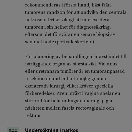
rekommenderas i första hand, bäst från
tumörens randzon för att undvika den centrala
nekrosen. Det är viktigt att inte excidera
tumören i sin helhet för diagnossäkring,
eftersom det försvårar en senare biopsi av
sentinel node (portvaktskörteln).
För planering av behandlingen är avståndet till
närliggande organ av största vikt. Vid anus-
eller uretranära tumörer är en tumöranpassad
resektion ibland enbart möjlig genom
exenterativ kirurgi, vilket kräver speciella
förberedelser. Även inväxt i vagina spelar en
stor roll för behandlingsplanering, p.g.a.
närheten mellan fascia rectovaginale och
rektum.
Undersökning i narkos
8.2.2