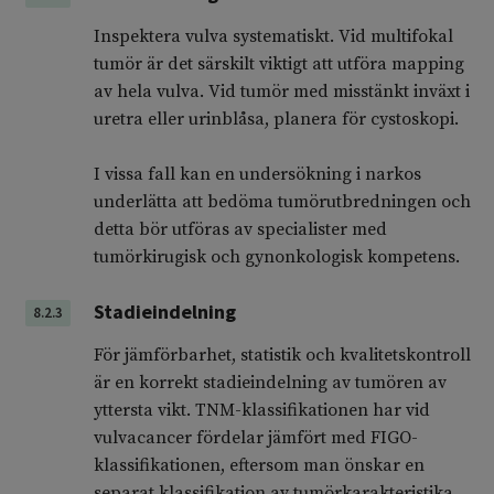
Inspektera vulva systematiskt. Vid multifokal
tumör är det särskilt viktigt att utföra mapping
av hela vulva. Vid tumör med misstänkt inväxt i
uretra eller urinblåsa, planera för cystoskopi.
I vissa fall kan en undersökning i narkos
underlätta att bedöma tumörutbredningen och
detta bör utföras av specialister med
tumörkirugisk och gynonkologisk kompetens.
Stadieindelning
8.2.3
För jämförbarhet, statistik och kvalitetskontroll
är en korrekt stadieindelning av tumören av
yttersta vikt. TNM-klassifikationen har vid
vulvacancer fördelar jämfört med FIGO-
klassifikationen, eftersom man önskar en
separat klassifikation av tumörkarakteristika