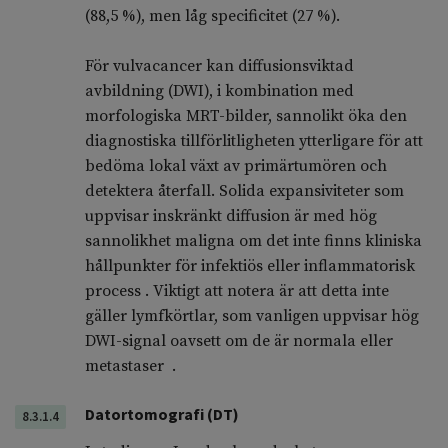
(88,5 %), men låg specificitet (27 %).
För vulvacancer kan diffusionsviktad
avbildning (DWI), i kombination med
morfologiska MRT-bilder, sannolikt öka den
diagnostiska tillförlitligheten ytterligare för att
bedöma lokal växt av primärtumören och
detektera återfall. Solida expansiviteter som
uppvisar inskränkt diffusion är med hög
sannolikhet maligna om det inte finns kliniska
hållpunkter för infektiös eller inflammatorisk
process . Viktigt att notera är att detta inte
gäller lymfkörtlar, som vanligen uppvisar hög
DWI-signal oavsett om de är normala eller
metastaser .
Datortomografi (DT)
8.3.1.4