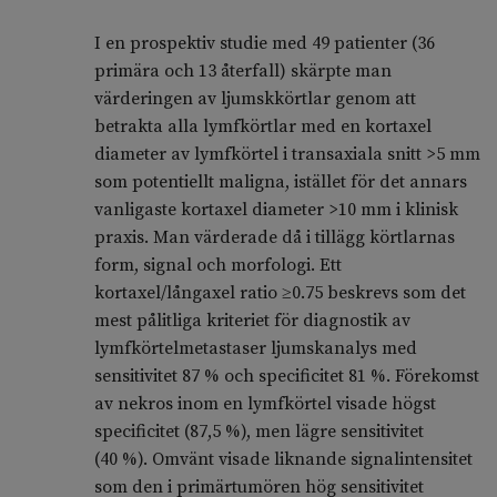
I en prospektiv studie med 49 patienter (36
primära och 13 återfall) skärpte man
värderingen av ljumskkörtlar genom att
betrakta alla lymfkörtlar med en kortaxel
diameter av lymfkörtel i transaxiala snitt >5 mm
som potentiellt maligna, istället för det annars
vanligaste kortaxel diameter >10 mm i klinisk
praxis. Man värderade då i tillägg körtlarnas
form, signal och morfologi. Ett
kortaxel/långaxel ratio ≥0.75 beskrevs som det
mest pålitliga kriteriet för diagnostik av
lymfkörtelmetastaser ljumskanalys med
sensitivitet 87 % och specificitet 81 %. Förekomst
av nekros inom en lymfkörtel visade högst
specificitet (87,5 %), men lägre sensitivitet
(40 %). Omvänt visade liknande signalintensitet
som den i primärtumören hög sensitivitet