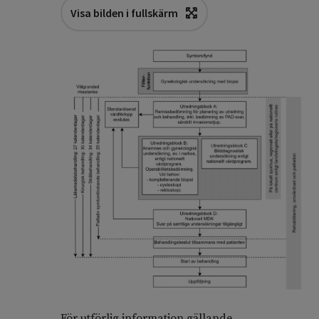
Visa bilden i fullskärm
För utförlig information gällande