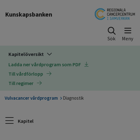
Till sidinnehåll
Kunskapsbanken
Sök
Kapitelöversikt
Ladda ner vårdprogram som PDF
Till vårdförlopp
Till regimer
Vulvacancer vårdprogram
Diagnostik
Kapitel