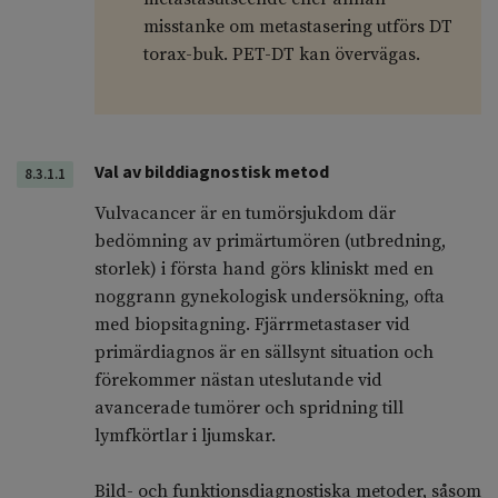
misstanke om metastasering utförs DT
torax-buk. PET-DT kan övervägas.
Val av bilddiagnostisk metod
8.3.1.1
Vulvacancer är en tumörsjukdom där
bedömning av primärtumören (utbredning,
storlek) i första hand görs kliniskt med en
noggrann gynekologisk undersökning, ofta
med biopsitagning. Fjärrmetastaser vid
primärdiagnos är en sällsynt situation och
förekommer nästan uteslutande vid
avancerade tumörer och spridning till
lymfkörtlar i ljumskar.
Bild- och funktionsdiagnostiska metoder, såsom