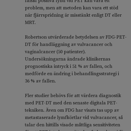
falskt positiva fynd vid PET kan vara ett
problem, men att metoden kan vara ett stöd
när fjärrspridning är misstänkt enligt DT eller
MRT.
Robertson utvärderade betydelsen av FDG-PET-
DT för handläggning av vulvacancer och
vaginalcancer (50 patienter).
Undersökningarna ändrade klinikernas
prognostiska intryck i 51 % av fallen, och
medförde en ändring i behandlingsstrategi i
36 % av fallen.
Fler studier behövs för att värdera diagnostik
med PET-DT med den senaste digitala PET-
tekniken. Även om FDG har visats tas upp av
metastaserade lymfkörtlar vid vulvacancer, så
talar den hittills visade måttliga sensitiviteten