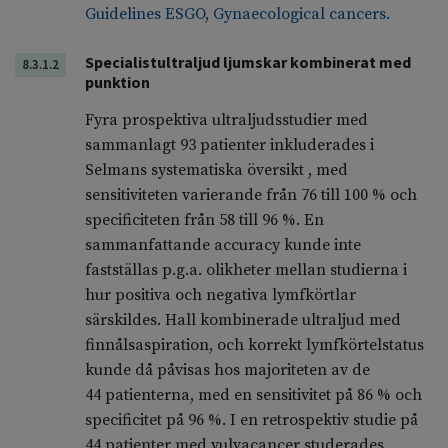
Guidelines ESGO, Gynaecological cancers.
Specialistultraljud ljumskar kombinerat med
8.3.1.2
punktion
Fyra prospektiva ultraljudsstudier med
sammanlagt 93 patienter inkluderades i
Selmans systematiska översikt , med
sensitiviteten varierande från 76 till 100 % och
specificiteten från 58 till 96 %. En
sammanfattande accuracy kunde inte
fastställas p.g.a. olikheter mellan studierna i
hur positiva och negativa lymfkörtlar
särskildes. Hall kombinerade ultraljud med
finnålsaspiration, och korrekt lymfkörtelstatus
kunde då påvisas hos majoriteten av de
44 patienterna, med en sensitivitet på 86 % och
specificitet på 96 %. I en retrospektiv studie på
44 patienter med vulvacancer studerades