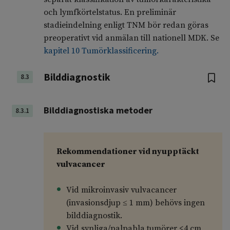
och lymfkörtelstatus. En preliminär
stadieindelning enligt TNM bör redan göras
preoperativt vid anmälan till nationell MDK. Se
kapitel 10 Tumörklassificering.
Bilddiagnostik
8.3
Bilddiagnostiska metoder
8.3.1
Rekommendationer vid nyupptäckt
vulvacancer
Vid mikroinvasiv vulvacancer
(invasionsdjup ≤ 1 mm) behövs ingen
bilddiagnostik.
Vid synliga/palpabla tumörer <4 cm