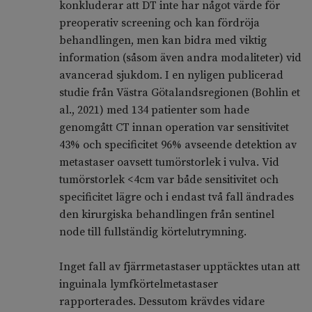
konkluderar att DT inte har något värde för
preoperativ screening och kan fördröja
behandlingen, men kan bidra med viktig
information (såsom även andra modaliteter) vid
avancerad sjukdom. I en nyligen publicerad
studie från Västra Götalandsregionen (Bohlin et
al., 2021) med 134 patienter som hade
genomgått CT innan operation var sensitivitet
43% och specificitet 96% avseende detektion av
metastaser oavsett tumörstorlek i vulva. Vid
tumörstorlek <4cm var både sensitivitet och
specificitet lägre och i endast två fall ändrades
den kirurgiska behandlingen från sentinel
node till fullständig körtelutrymning.
Inget fall av fjärrmetastaser upptäcktes utan att
inguinala lymfkörtelmetastaser
rapporterades. Dessutom krävdes vidare