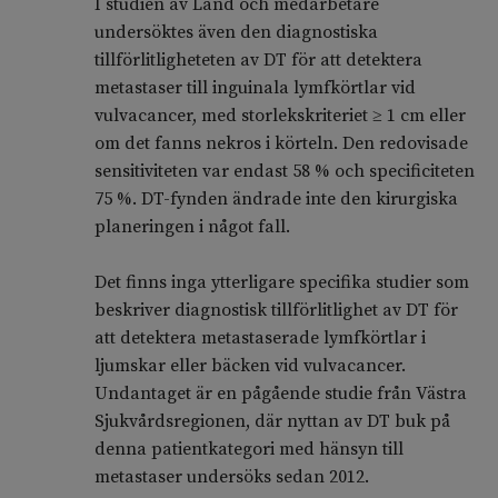
I studien av Land och medarbetare
undersöktes även den diagnostiska
tillförlitligheteten av DT för att detektera
metastaser till inguinala lymfkörtlar vid
vulvacancer, med storlekskriteriet ≥ 1 cm eller
om det fanns nekros i körteln. Den redovisade
sensitiviteten var endast 58 % och specificiteten
75 %. DT-fynden ändrade inte den kirurgiska
planeringen i något fall.
Det finns inga ytterligare specifika studier som
beskriver diagnostisk tillförlitlighet av DT för
att detektera metastaserade lymfkörtlar i
ljumskar eller bäcken vid vulvacancer.
Undantaget är en pågående studie från Västra
Sjukvårdsregionen, där nyttan av DT buk på
denna patientkategori med hänsyn till
metastaser undersöks sedan 2012.