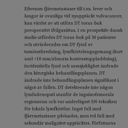
Eftersom fjärrmetastaser till t.ex. lever och
lungor är ovanliga vid nyupptäckt vulvacancer,
kan värdet av att utföra DT torax-buk
preoperativt ifrågasättas. I en prospektiv dansk
studie utfördes DT torax-buk på 30 patienter
och utvärderades om DT-fynd av
tumörutbredning, lymfkörtelengagemang (kort
axel >10 mm/abnorm kontrastuppladdning),
incidentiella fynd och samsjuklighet ändrade
den kirurgiska behandlingsplanen. DT
ändrade inte behandlingsplanen signifikant i
något av fallen. DT detekterade inte någon
lymfadenopati utanför de inguinofemorala
regionerna och var underlägset SN-tekniken
för lokala lymfkörtlar. Inget fall med
fjärrmetastaser påvisades, men två fall med
sekundär malignitet upptäcktes. Författarna