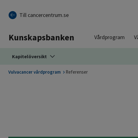
Till sidinnehåll
Till cancercentrum.se
Kunskapsbanken
Vårdprogram
V
Kapitelöversikt
Vulvacancer vårdprogram
Referenser