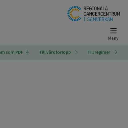
ram som PDF
Till vårdförlopp
Till regimer