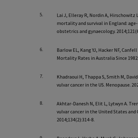
5.
6.
7.
8.
9.