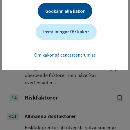
Mortaliteten har i vissa av studierna sjunkit
under samma tidsperiod . I en studie sågs
Godkänn alla kakor
sjunkande siffror för äldre kvinnor (> 60 år)
men oförändrat hos yngre kvinnor (< 60 år) .
Inställningar för kakor
Femårsöverlevnaden ligger kring 90 % vid icke-
spridd sjukdom, men den minskar vid
spridning till lymfkörtlar och närliggande
Om kakor på cancercentrum.se
organ. Stadium vid diagnos, tumörstorlek,
marginal till frisk vävnad och invasionsdjup är
oberoende faktorer som påverkar
överlevnaden .
Riskfaktorer
4.2
Allmänna riskfaktorer
4.2.1
Riskfaktorer för att utveckla vulvacancer är