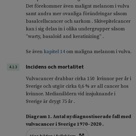
Det förekommer även malignt melanom i vulva
samt andra mer ovanliga förändringar såsom
basalcellscancer och sarkom . Skivepitelcancer
kan i sig delas in i olika undergrupper såsom
”warty, basaloid and keratinizing” .
Se även
kapitel 14
om maligna melanom i vulva.
Incidens och mortalitet
4.1.3
Vulvacancer drabbar cirka 150 kvinnor per år i
Sverige och utgör cirka 0,6 % av all cancer hos
kvinnor. Medianåldern vid insjuknande i
Sverige är drygt 75 år .
Diagram 1. Antal nydiagnostiserade fall med
vulvacancer i Sverige 1970–2020 .