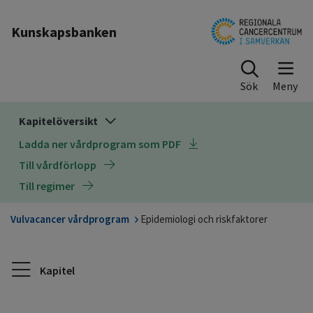
Till sidinnehåll
Kunskapsbanken
Sök
Kapitelöversikt
Ladda ner vårdprogram som PDF
Till vårdförlopp
Till regimer
Vulvacancer vårdprogram
Epidemiologi och riskfaktorer
Kapitel