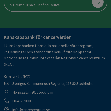
5 Premaligna tillstånd i vulva
Kunskapsbank för cancervården
I kunskapsbanken finns alla nationella vårdprogram,
vägledningar och standardiserade vårdförlopp samt
Nationella regimbiblioteket från Regionala cancercentrum
(RCC).
Kontakta RCC
Postadress
Sveriges Kommuner och Regioner, 118 82 Stockholm
Besöksadress
Hornsgatan 20, Stockholm
Telefonnummer
08-452 70 00
E-postadress
info@cancercentrum.se