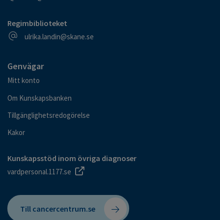
Regimbiblioteket
E-postadress
ulrika.landin@skane.se
Genvägar
Mitt konto
Om Kunskapsbanken
Tillgänglighetsredogörelse
Kakor
Kunskapsstöd inom övriga diagnoser
vardpersonal.1177.se
Till cancercentrum.se