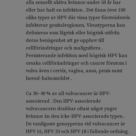
alla sexuellt aktiva kvinnor under 50 år har
eller har haft en infektion . Det finns över 100
olika typer av HPV där vissa typer företrädesvis
infekterar genitalregionen. Virustyperna kan
definieras som lågrisk eller högrisk utifrån
deras benägenhet att ge upphov till
cellförändringar och malignifiera .
Persisterande infektion med högrisk-HPV kan
orsaka cellförändringar och cancer förutom i
vulva även i cervix, vagina, anus, penis samt
huvud-halsområdet .
Ca 30–40 % av all vulvacancer är HPV-
associerad . Den HPV-associerade
vulvacancern drabbar oftast något yngre
kvinnor än den icke-HPV-associerade typen .
De vanligaste genoyperna vid vulvacancer är
HPV 16, HPV 33 och HPV 18 i fallande ordning .