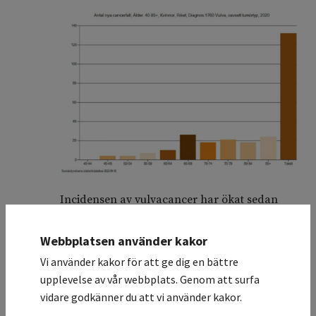
Incidensen av vulvacancer har ökat sedan
1970–1990-talen. Studier från England ,
Australien , USA och Kanada och Danmark
Webbplatsen använder kakor
visar ett ökat antal insjuknade kvinnor. I vissa
Vi använder kakor för att ge dig en bättre
av studierna har ökningen varit som störst hos
upplevelse av vår webbplats. Genom att surfa
yngre kvinnor (< 60 år) och (< 70 år) .
vidare godkänner du att vi använder kakor.