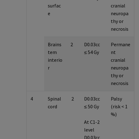
surfac
cranial
e
neuropa
thy or
necrosis
Brains
2
D0.03cc
Permane
tem
≤ 54 Gy
nt
interio
cranial
r
neuropa
thy or
necrosis
4
Spinal
2
D0.03cc
Palsy
cord
≤ 50 Gy
(risk < 1
%)
At C1-2
level
D0.03cc