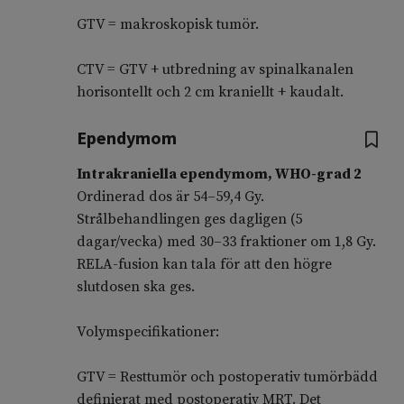
GTV = makroskopisk tumör.
CTV = GTV + utbredning av spinalkanalen
horisontellt och 2 cm kraniellt + kaudalt.
Ependymom
Intrakraniella ependymom, WHO-grad 2
Ordinerad dos är 54–59,4 Gy.
Strålbehandlingen ges dagligen (5
dagar/vecka) med 30–33 fraktioner om 1,8 Gy.
RELA-fusion kan tala för att den högre
slutdosen ska ges.
Volymspecifikationer:
GTV = Resttumör och postoperativ tumörbädd
definierat med postoperativ MRT. Det