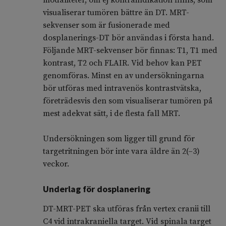
modaliteter, om ej kontraindikation finns, som
visualiserar tumören bättre än DT. MRT-
sekvenser som är fusionerade med
dosplanerings-DT bör användas i första hand.
Följande MRT-sekvenser bör finnas: T1, T1 med
kontrast, T2 och FLAIR. Vid behov kan PET
genomföras. Minst en av undersökningarna
bör utföras med intravenös kontrastvätska,
företrädesvis den som visualiserar tumören på
mest adekvat sätt, i de flesta fall MRT.
Undersökningen som ligger till grund för
targetritningen bör inte vara äldre än 2(–3)
veckor.
Underlag för dosplanering
DT-MRT-PET ska utföras från vertex cranii till
C4 vid intrakraniella target. Vid spinala target