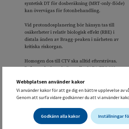
syntetisk DT för dosberäkning (MRT-only-flöde)
kan övervägas för fotonbehandling.
Vid protondosplanering bör hänsyn tas till
osäkerheter i relativ biologisk effekt (RBE) i
distala änden av Bragg-peaken i närheten av
kritiska riskorgan.
Homogen dos till CTV ska alltid eftersträvas.
Referensdosimetri görs enligt IAEA TRS 398.
Webbplatsen använder kakor
Strålkvalitet
Vi använder kakor för att ge dig en bättre upplevelse av 
Fotonenergin bör vara 6 MV eller högre, och
Genom att surfa vidare godkänner du att vi använder kako
dosrat ska vara minst 0,1 Gy/minut i CTV enligt
ICRU. Vid Skandionkliniken används
protonbehandlingstekniken Pencil Beam
Godkänn alla kakor
Inställningar f
Scanning och protonenergin är då 60–230 MeV.