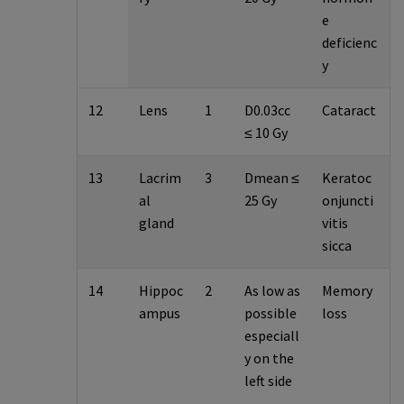
e
deficienc
y
12
Lens
1
D0.03cc
Cataract
≤ 10 Gy
13
Lacrim
3
Dmean ≤
Keratoc
al
25 Gy
onjuncti
gland
vitis
sicca
14
Hippoc
2
As low as
Memory
ampus
possible
loss
especiall
y on the
left side