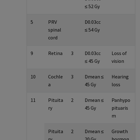
≤ 52 Gy
5
PRV
D0.03cc
spinal
≤ 54 Gy
cord
9
Retina
3
D0.03cc
Loss of
≤ 45 Gy
vision
10
Cochle
3
Dmean ≤
Hearing
a
45 Gy
loss
11
Pituita
2
Dmean ≤
Panhypo
ry
45 Gy
pituaris
m
Pituita
2
Dmean ≤
Growth
ry
20 Gy
hormon