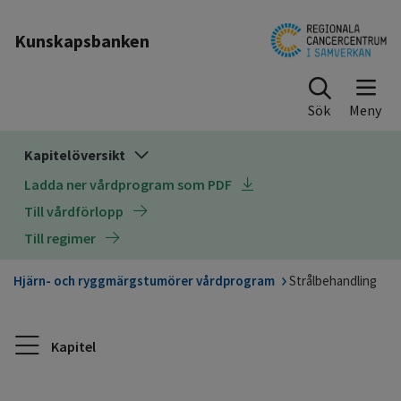
Till sidinnehåll
Kunskapsbanken
Sök
Kapitelöversikt
Ladda ner vårdprogram som PDF
Till vårdförlopp
Till regimer
Hjärn- och ryggmärgstumörer vårdprogram
Strålbehandling
Kapitel