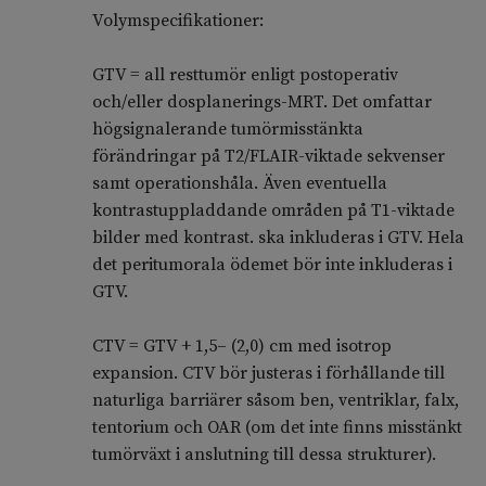
Volymspecifikationer:
GTV = all resttumör enligt postoperativ
och/eller dosplanerings-MRT. Det omfattar
högsignalerande tumörmisstänkta
förändringar på T2/FLAIR-viktade sekvenser
samt operationshåla. Även eventuella
kontrastuppladdande områden på T1-viktade
bilder med kontrast. ska inkluderas i GTV. Hela
det peritumorala ödemet bör inte inkluderas i
GTV.
CTV = GTV + 1,5– (2,0) cm med isotrop
expansion. CTV bör justeras i förhållande till
naturliga barriärer såsom ben, ventriklar, falx,
tentorium och OAR (om det inte finns misstänkt
tumörväxt i anslutning till dessa strukturer).