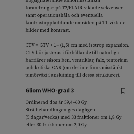
högsignalerande tumörmisstänkta
förändringar på T2/FLAIR-viktade sekvenser
samt operationshåla och eventuella
kontrastuppladdande områden på T1-viktade
bilder med kontrast.
CTV = GTV + 1– (1,5) cm med isotrop expansion.
CTV bör justeras i förhållande till naturliga
barriärer såsom ben, ventriklar, falx, tentorium
och kritiska OAR (om det inte finns misstänkt
tumörväxt i anslutning till dessa strukturer).
Gliom WHO-grad 3
Ordinerad dos är 59,4–60 Gy.
Strålbehandlingen ges dagligen
(5 dagar/vecka) med 33 fraktioner om 1,8 Gy
eller 30 fraktioner om 2,0 Gy.