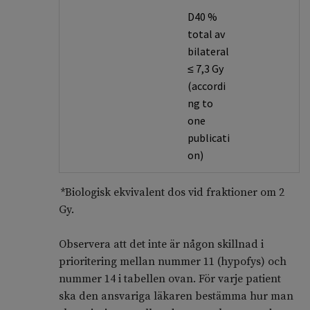
D40 %
total av
bilateral
≤ 7,3 Gy
(accordi
ng to
one
publicati
on)
*Biologisk ekvivalent dos vid fraktioner om 2
Gy.
Observera att det inte är någon skillnad i
prioritering mellan nummer 11 (hypofys) och
nummer 14 i tabellen ovan. För varje patient
ska den ansvariga läkaren bestämma hur man