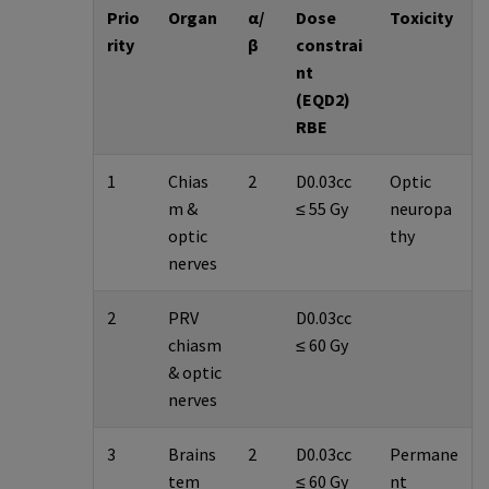
Prio
Organ
α/
Dose
Toxicity
rity
β
constrai
nt
(EQD2)
RBE
1
Chias
2
D0.03cc
Optic
m &
≤ 55 Gy
neuropa
optic
thy
nerves
2
PRV
D0.03cc
chiasm
≤ 60 Gy
& optic
nerves
3
Brains
2
D0.03cc
Permane
tem
≤ 60 Gy
nt