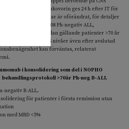
T)
(singel MTX eller trippel beroende på CNS
 28 i varje cykel
. Leukovorin ges 24 h efter IT för
lt antal IT behandlingar är oförändrat, för detaljer
tion av NOPHO ALL 2008 Ph-negativ ALL,
nter 45-70 år samt nedan gällande patienter >70 år
tion och övervaka IgG nivåer även efter avslutad
tionsbenägenhet kan förväntas, relaterat
emi.
tumomab i konsolidering som del i NOPHO
t behandlingsprotokoll >70år Ph-neg B-ALL
a-negativ B-ALL.
solidering för patienter i första remission utan
kation
sion med MRD <5%