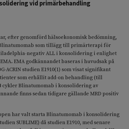
solidering vid primärbehandling
r, efter genomförd hälsoekonomisk bedömning,
Blinatumomab som tillägg till primärterapi för
ladelphia-negativ ALL i konsolidering i enlighet
EMA. EMA godkännandet baseras i huvudsak på
-ACRIN studien E1910(1) som visat signifikant
tienter som erhållit add-on behandling (till
 4 cykler Blinatumomab i konsolidering av
nande finns sedan tidigare gällande MRD positiv
pen har valt starta Blinatumomab i konsolidering
 studien SUBLIME) då studien E1910, med senare