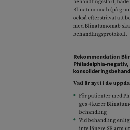
behandlingsstart, hade 
Blinatumomab (på grund 
också eftersträvat att 
med Blinatumomab ska b
behandlingsprotokoll.
Rekommendation Blin
Philadelphia-negativ,
konsolideringsbehand
Vad är nytt i de uppda
För patienter med Ph-
ges 4 kurer Blinatu
behandling
Vid behandling enli
inte längre SR arm ut