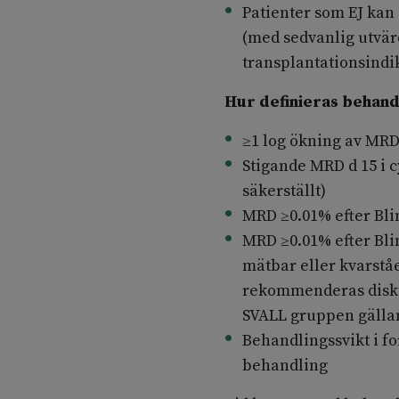
Patienter som EJ kan s
(med sedvanlig utvär
transplantationsindi
Hur definieras behand
≥1 log ökning av MRD
Stigande MRD d 15 i 
säkerställt)
MRD ≥0.01% efter Bli
MRD ≥0.01% efter Bli
mätbar eller kvarstå
rekommenderas diskus
SVALL gruppen gällan
Behandlingssvikt i 
behandling