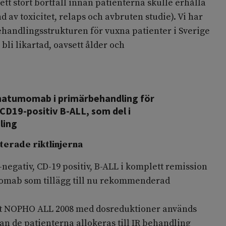
ett stort bortfall innan patienterna skulle erhålla
av toxicitet, relaps och avbruten studie). Vi har
behandlingsstrukturen för vuxna patienter i Sverige
li likartad, oavsett ålder och
atumomab i primärbehandling för
 CD19-positiv B-ALL, som del i
ling
terade riktlinjerna
negativ, CD-19 positiv, B-ALL i komplett remission
momab som tillägg till nu rekommenderad
gt NOPHO ALL 2008 med dosreduktioner används
an de patienterna allokeras till IR behandling