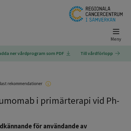
adda ner vårdprogram som PDF
Till vårdförlopp
dast rekommendationer
tumomab i primärterapi vid Ph-
odkännande för användande av