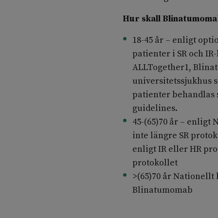
Hur skall Blinatumoma
18-45 år – enligt op
patienter i SR och I
ALLTogether1, Blinat
universitetssjukhus 
patienter behandlas 
guidelines.
45-(65)70 år – enlig
inte längre SR proto
enligt IR eller HR pr
protokollet
>(65)70 år Nationell
Blinatumomab