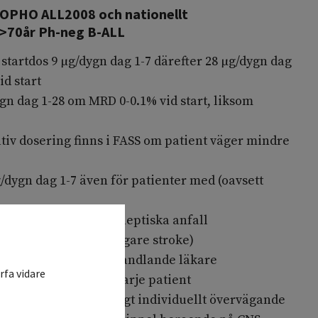
 NOPHO ALL2008 och nationellt
 >70år Ph-neg B-ALL
tartdos 9 µg/dygn dag 1-7 därefter 28 µg/dygn dag
d start
ygn dag 1-28 om MRD 0-0.1% vid start, liksom
tiv dosering finns i FASS om patient väger mindre
/dygn dag 1-7 även för patienter med (oavsett
 tidigare enstaka epileptiska anfall
kelse (t.ex. efter tidigare stroke)
rotoxicitet enligt behandlande läkare
rfa vidare
x individuellt för varje patient
75, TPK>75, eller enligt individuellt övervägande