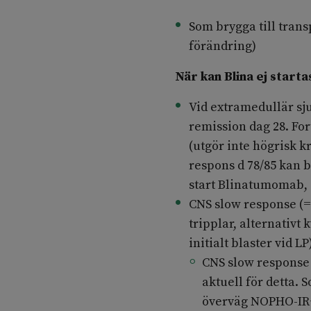
Som brygga till trans
förändring)
När kan Blina ej start
Vid extramedullär sju
remission dag 28. For
(utgör inte högrisk k
respons d 78/85 kan 
start Blinatumomab, 
CNS slow response (= 
tripplar, alternativ
initialt blaster vid LP)
CNS slow response 
aktuell för detta. 
överväg NOPHO-IR+