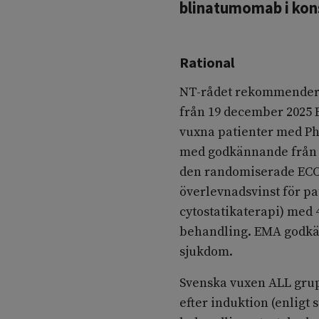
blinatumomab i kon
Rational
NT-rådet rekommendera
från 19 december 2025 
vuxna patienter med Phi
med godkännande från 
den randomiserade ECOG
överlevnadsvinst för pa
cytostatikaterapi) med
behandling. EMA godkän
sjukdom.
Svenska vuxen ALL grup
efter induktion (enligt