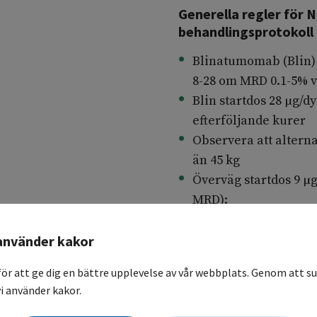
Generella regler för
behandlingsprotokoll
Blinatumomab (Blin) s
8-28 om MRD 0.1-5% vi
Blin startdos 28 µg/d
efterföljande kurer
Observera att alterna
än 45 kg
Överväg startdos 9 µg
MRD):
Känd epilepsi eller
Strukturell CNS avvi
använder kakor
Högre risk för neu
för att ge dig en bättre upplevelse av vår webbplats. Genom att su
Överväg Keppraprofyla
i använder kakor.
Startkriterier ANC>0.