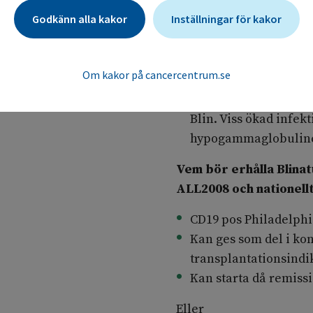
Intratekal terapi (I
Godkänn alla kakor
Inställningar för kakor
status)
ges dag 15 och
patienter >45år. Tota
se Bilaga 1 Dosreduk
Om kakor på cancercentrum.se
dosreduktioner patie
Överväg IvIG substitu
Blin. Viss ökad infek
hypogammaglobulin
Vem bör erhålla Blina
ALL2008 och nationell
CD19 pos Philadelphi
Kan ges som del i kon
transplantationsindi
Kan starta då remis
Eller