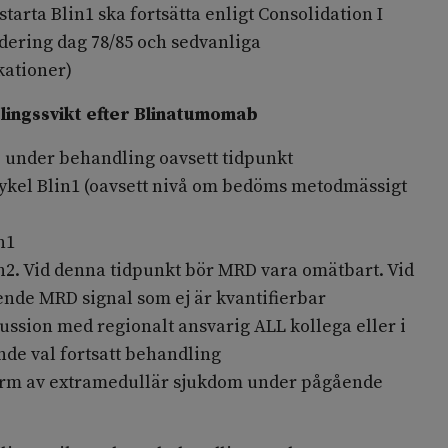
tarta Blin1 ska fortsätta enligt Consolidation I
dering dag 78/85 och sedvanliga
kationer)
lingssvikt efter Blinatumomab
 under behandling oavsett tidpunkt
cykel Blin1 (oavsett nivå om bedöms metodmässigt
n1
n2. Vid denna tidpunkt bör MRD vara omätbart. Vid
ende MRD signal som ej är kvantifierbar
sion med regionalt ansvarig ALL kollega eller i
de val fortsatt behandling
form av extramedullär sjukdom under pågående