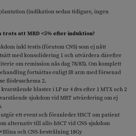
plantation (indikation sedan tidigare, ingen
as trots att MRD <5% efter induktion?
kdom inkl testis (förutom CNS) som ej nått
tsätt med konsolidering 1 och utvärdera därefter
riterie om remission nås dag 78/85). Om komplett
behandling fortsättas enligt IR arm med försenad
se flödesschema 2.
kvarstående blaster i LP nr 4 dvs efter 1 MTX och 2
t kvarstående sjukdom vid MRT utvärdering om ej
.
utgör ett event och föranleder HSCT om patient
Som alternativ till allo-hSCT vid CNS-sjukdom
Blina och CNS-bestrålning 18Gy