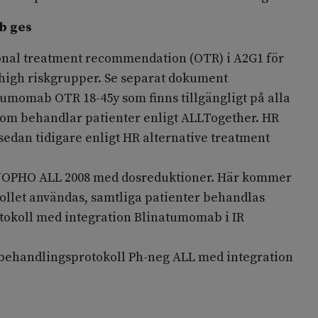
b ges
tional treatment recommendation (OTR) i A2G1 för
R-high riskgrupper. Se separat dokument
umomab OTR 18-45y som finns tillgängligt på alla
som behandlar patienter enligt ALLTogether. HR
sedan tidigare enligt HR alternative treatment
t NOPHO ALL 2008 med dosreduktioner. Här kommer
kollet användas, samtliga patienter behandlas
otokoll med integration Blinatumomab i IR
t behandlingsprotokoll Ph-neg ALL med integration