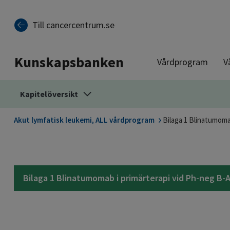
Till sidinnehåll
Till cancercentrum.se
Kunskapsbanken
Vårdprogram
V
Kapitelöversikt
Akut lymfatisk leukemi, ALL vårdprogram
Bilaga 1 Blinatumoma
Bilaga 1 Blinatumomab i primärterapi vid Ph-neg B-