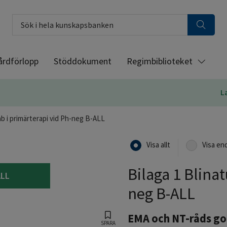
Sök i hela kunskapsbanken
årdförlopp
Stöddokument
Regimbiblioteket
L
b i primärterapi vid Ph-neg B-ALL
Visa allt
Visa en
Bilaga 1 Blina
ALL
neg B-ALL
EMA och NT-råds g
SPARA