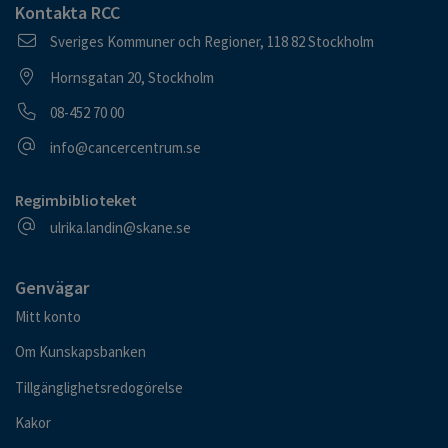
Kontakta RCC
Postadress
Sveriges Kommuner och Regioner, 118 82 Stockholm
Besöksadress
Hornsgatan 20, Stockholm
Telefonnummer
08-452 70 00
E-postadress
info@cancercentrum.se
Regimbiblioteket
E-postadress
ulrika.landin@skane.se
Genvägar
Mitt konto
Om Kunskapsbanken
Tillgänglighetsredogörelse
Kakor