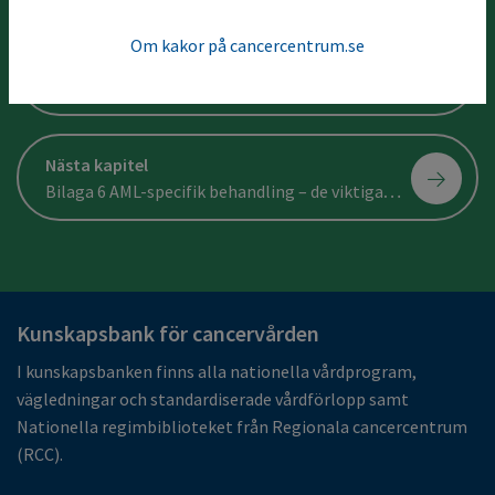
Om kakor på cancercentrum.se
Föregående kapitel
Bilaga 4 Klassifikation av AML enligt ICC 2022
Nästa kapitel
Bilaga 6 AML-specifik behandling – de viktigaste läkemedlen
Kunskapsbank för cancervården
I kunskapsbanken finns alla nationella vårdprogram,
vägledningar och standardiserade vårdförlopp samt
Nationella regimbiblioteket från Regionala cancercentrum
(RCC).