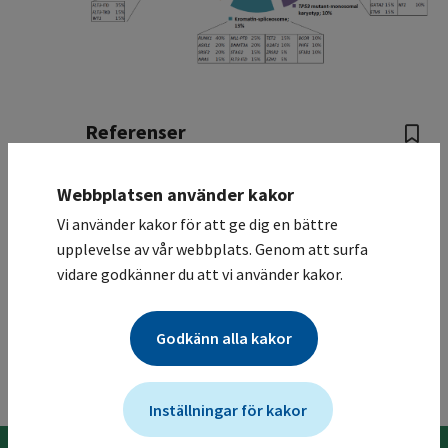
Referenser
Dohner H, Estey E, Grimwade D, Amadori
Webbplatsen använder kakor
S, Appelbaum FR, Buchner T, et al.
Diagnosis and management of AML in
Vi använder kakor för att ge dig en bättre
adults: 2017 ELN recommendations from
upplevelse av vår webbplats. Genom att surfa
an international expert panel. Blood.
vidare godkänner du att vi använder kakor.
2017;129(4):424-47.
Godkänn alla kakor
Till toppen
Inställningar för kakor