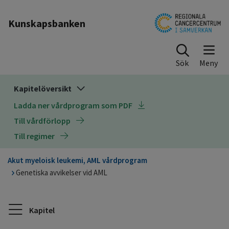
Till sidinnehåll
Kunskapsbanken
Sök
Kapitelöversikt
Ladda ner vårdprogram som PDF
Till vårdförlopp
Till regimer
Akut myeloisk leukemi, AML vårdprogram
Genetiska avvikelser vid AML
Kapitel