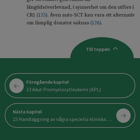
långtidsöverlevnad, i synnerhet om den utförs i
CR1
(
125
)
. Även auto-SCT kan vara ett alternativ
om lämplig donator saknas
(
126
)
.
Till toppen
Föregående kapitel
13 Akut Promyelocytleukemi (APL)
Nästa kapitel
15 Handläggning av några speciella kliniska situationer