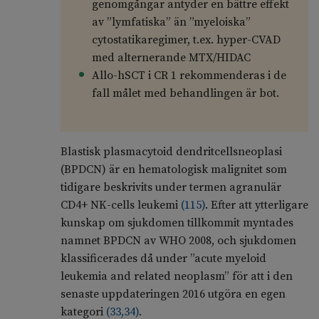
genomgångar antyder en bättre effekt
av ”lymfatiska” än ”myeloiska”
cytostatikaregimer, t.ex. hyper-CVAD
med alternerande MTX/HIDAC
Allo-hSCT i CR 1 rekommenderas i de
fall målet med behandlingen är bot.
Blastisk plasmacytoid dendritcellsneoplasi
(BPDCN) är en hematologisk malignitet som
tidigare beskrivits under termen agranulär
CD4+ NK-cells leukemi
(
115
)
. Efter att ytterligare
kunskap om sjukdomen tillkommit myntades
namnet BPDCN av WHO 2008, och sjukdomen
klassificerades då under ”acute myeloid
leukemia and related neoplasm” för att i den
senaste uppdateringen 2016 utgöra en egen
kategori
(
33
,
34
)
.