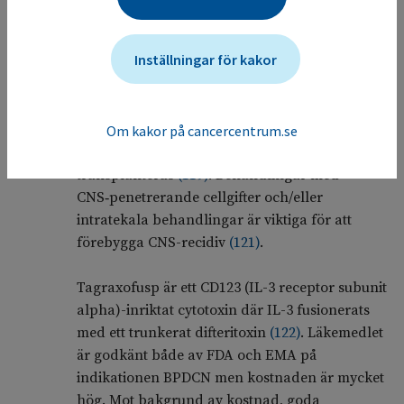
som ej är lämpade för induktionskemoterapi,
detta p.g.a. den höga risken för systemiska
Inställningar för kakor
recidiv
(
119
)
. Baserat på retrospektiva studier
förefaller ALL-liknande behandlingsprotokoll
såsom hyper-CVAD vara mer effektiva än AML-
protokoll
(
119
)
. De flesta patienter responderar
Om kakor på cancercentrum.se
men durationen är kortvarig om patienten inte
transplanteras
(
119
)
. Behandlingar med
CNS‑penetrerande cellgifter och/eller
intratekala behandlingar är viktiga för att
förebygga CNS-recidiv
(
121
)
.
Tagraxofusp är ett CD123 (IL-3 receptor subunit
alpha)-inriktat cytotoxin där IL-3 fusionerats
med ett trunkerat difteritoxin
(
122
)
. Läkemedlet
är godkänt både av FDA och EMA på
indikationen BPDCN men kostnaden är mycket
hög. Mot bakgrund av kostnad, goda