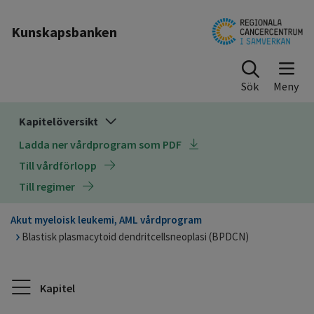
Till sidinnehåll
Kunskapsbanken
Sök
Kapitelöversikt
Ladda ner vårdprogram som PDF
Till vårdförlopp
Till regimer
Akut myeloisk leukemi, AML vårdprogram
Blastisk plasmacytoid dendritcellsneoplasi (BPDCN)
Kapitel