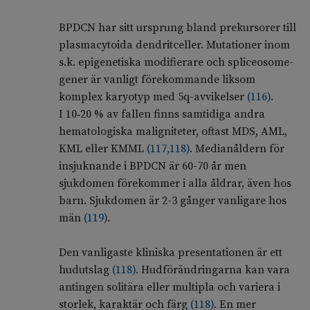
BPDCN har sitt ursprung bland prekursorer till
plasmacytoida dendritceller. Mutationer inom
s.k. epigenetiska modifierare och spliceosome-
gener är vanligt förekommande liksom
komplex karyotyp med 5q-avvikelser
(
116
)
.
I 10‑20 % av fallen finns samtidiga andra
hematologiska maligniteter, oftast MDS, AML,
KML eller KMML
(
117
,
118
)
. Medianåldern för
insjuknande i BPDCN är 60-70 år men
sjukdomen förekommer i alla åldrar, även hos
barn. Sjukdomen är 2-3 gånger vanligare hos
män
(
119
)
.
Den vanligaste kliniska presentationen är ett
hudutslag
(
118
)
. Hudförändringarna kan vara
antingen solitära eller multipla och variera i
storlek, karaktär och färg
(
118
)
. En mer