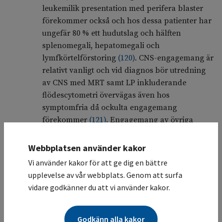
leukemilik presentation med perifera blaster
förekommer också och hos dessa patienter har
ungefär 80 % ett hudutslag och hälften
splenomegali, hepatomegali och
lymfkörtelförstoring
(
120
)
. CNS-engagemang är
relativt vanligt och vid diagnos bör utredning
av CNS med MRT samt LP inkluderande
flödescytometri övervägas även hos
symptomfria då ockulta engagemang
förekommer
(
121
)
. Engagemang av övriga
lokaler är mer sällsynt
(
120
)
.
Webbplatsen använder kakor
Även om kliniken initialt kan förefalla indolent
Vi använder kakor för att ge dig en bättre
är BPDCN en mycket allvarlig form av
upplevelse av vår webbplats. Genom att surfa
blodcancer (medianöverlevnad 12-16 månader)
vidare godkänner du att vi använder kakor.
(
120
)
. Om sjukdomen är lokaliserad till huden
kan lokal strålbehandling initialt ge effekt, men
det kan endast rekommenderas till patienter
Godkänn alla kakor