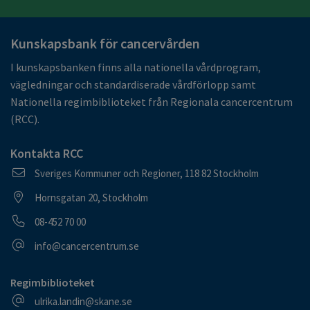
Kunskapsbank för cancervården
I kunskapsbanken finns alla nationella vårdprogram,
vägledningar och standardiserade vårdförlopp samt
Nationella regimbiblioteket från Regionala cancercentrum
(RCC).
Kontakta RCC
Postadress
Sveriges Kommuner och Regioner, 118 82 Stockholm
Besöksadress
Hornsgatan 20, Stockholm
Telefonnummer
08-452 70 00
E-postadress
info@cancercentrum.se
Regimbiblioteket
E-postadress
ulrika.landin@skane.se