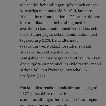
alternativa behandlingar upfront och endast
kortvariga responser vid återfall, kan inte
läkemedlet rekommenderas. På senare tid har
intresse riktats mot behandling med 5-
azacitidin i kombination med venetoklax och
fas 1-studier pågår, också i kombination med
tagraxofusp
(
123
)
. Detta alternativ
(azacitidin+venetoklax) förefaller särskilt
attraktivt hos äldre patienter med
samsjuklighet. Mer begränsad effekt i CNS kan
dock utgöra en potentiell nackdel varför man i
sådana fall kan överväga intratekal CNS-
profylax.
(
124
)
.
Om komplett remission nås bör om möjligt allo-
hSCT göras då retrospektiva
sammanställningar har visat att sådan regim
ger en relativt god chans till