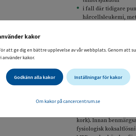
tumörsjukdom
i fall där tidigare pu
hårcellsleukemi, met
4. Vid extramedullärt 
använder kakor
infiltrat i annan vävna
ofixerat i sterilt provt
för att ge dig en bättre upplevelse av vår webbplats. Genom att su
Provmaterial av detta s
i använder kakor.
kylskåpstemperatur. Pr
laboratoriet så snart 
Godkänn alla kakor
Inställningar för kakor
efter provtagningen.
Om kakor på cancercentrum.se
Vid provtagning för im
2 – 3 ml benmärgsaspira
kork). Innan benmärgsas
fysiologisk koksaltlösn