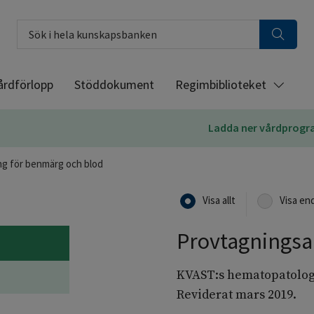
Sök i hela kunskapsbanken
årdförlopp
Stöddokument
Regimbiblioteket
Ladda ner vårdprog
ng för benmärg och blod
Visa allt
Visa en
Provtagningsa
KVAST:s hematopatolog
Reviderat mars 2019.