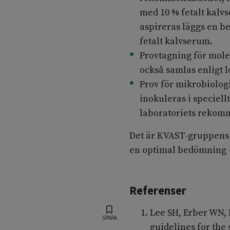
med 10 % fetalt kalv
aspireras läggs en 
fetalt kalvserum.
Provtagning för mole
också samlas enligt l
Prov för mikrobiologi
inokuleras i speciell
laboratoriets rekomm
Det är KVAST-gruppens 
en optimal bedömning –
Referenser
Lee SH, Erber WN,
SPARA
guidelines for th