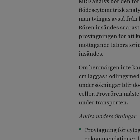
MRD analys bör den förs
flödescytometrisk analys
man tvingas avstå från
Rören insändes snarast
provtagningen för att 
mottagande laboratori
insändes.
Om benmärgen inte kan 
cm läggas i odlingsmediu
undersökningar blir do
celler. Provrören måste
under transporten.
Andra undersökningar
Provtagning för cytog
rekommendationer, he