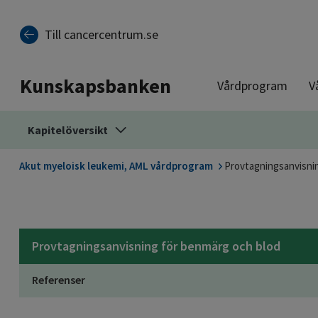
Till sidinnehåll
Till cancercentrum.se
Kunskapsbanken
Vårdprogram
V
Kapitelöversikt
Akut myeloisk leukemi, AML vårdprogram
Provtagningsanvisni
Provtagningsanvisning för benmärg och blod
Referenser