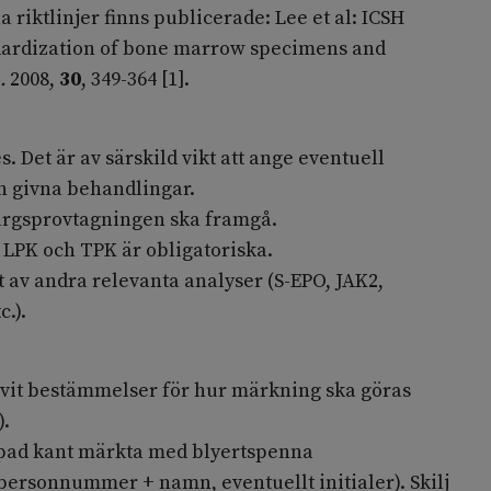
a riktlinjer finns publicerade: Lee et al: ICSH
ndardization of bone marrow specimens and
.
2008,
30
, 349-364 [1].
 Det är av särskild vikt att ange eventuell
ch givna behandlingar.
ärgsprovtagningen ska framgå.
 LPK och TPK är obligatoriska.
 av andra relevanta analyser (S-EPO, JAK2,
.).
givit bestämmelser för hur märkning ska göras
).
ipad kant märkta med blyertspenna
rsonnummer + namn, eventuellt initialer). Skilj