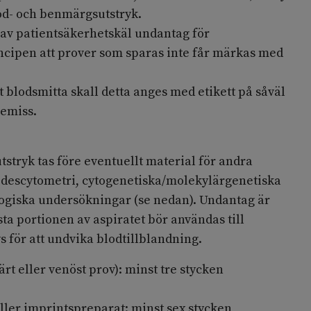
d- och benmärgsutstryk.
v patientsäkerhetskäl undantag för
ncipen att prover som sparas inte får märkas med
t blodsmitta skall detta anges med etikett på såväl
emiss.
tstryk tas före eventuellt material för andra
descytometri, cytogenetiska/molekylärgenetiska
ogiska undersökningar (se nedan). Undantag är
ta portionen av aspiratet bör användas till
s för att undvika blodtillblandning.
ärt eller venöst prov): minst tre stycken
ler imprintspreparat: minst sex stycken