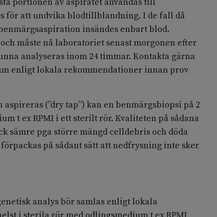
ta portionen av aspiratet användas till
 för att undvika blodtillblandning. I de fall då
 benmärgsaspiration insändes enbart blod.
 och måste nå laboratoriet senast morgonen efter
kunna analyseras inom 24 timmar. Kontakta gärna
um enligt lokala rekommendationer innan prov
aspireras (”dry tap”) kan en benmärgsbiopsi på 2
m t ex RPMI i ett sterilt rör. Kvaliteten på sådana
ck sämre pga större mängd celldebris och döda
 förpackas på sådant sätt att nedfrysning inte sker
enetisk analys bör samlas enligt lokala
lst i sterila rör med odlingsmedium t ex RPMI