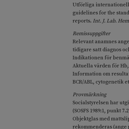
Utförliga internationell
guidelines for the sta
reports.
Int. J.
Lab. Hem
Remissuppgifter
Relevant anamnes anges.
tidigare satt diagnos o
Indikationen för benm
Aktuella värden för Hb,
Information om resultat
BCR/ABL, cytogenetik etc
Provmärkning
Socialstyrelsen har ut
(SOSFS 1989:1, punkt 7.2
Objektglas med mattsl
rekommenderas (ange pe