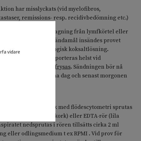
nktion har misslyckats (vid myelofibros,
astaser, remissions- resp. recidivbedömning etc.)
engagemang kan provtagning från lymfkörtel eller
d bli aktuell. För detta ändamål insändes provet
agningskärl med fysiologisk koksaltlösning.
rfa vidare
lag förvaras och transporteras helst vid
ovmaterialet får
inte frysas
. Sändningen bör nå
som möjligt, helst samma dag och senast morgonen
munologisk diagnostik med flödescytometri sprutas
t i heparinrör (grön kork) eller EDTA-rör (lila
piratet nedsprutas i rören tillsätts cirka 2 ml
ing eller odlingsmedium t ex RPMI . Vid prov för