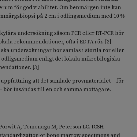
serum för god viabilitet. Om benmärgen inte kan
benmärgsbiopsi på 2 cm i odlingsmedium med 10 %
kylära undersökning såsom PCR eller RT-PCR bör
okala rekommendationer, ofta i EDTA rör. [2]
ska undersökningar bör samlas i sterila rör eller
t odligsmedium enligt det lokala mikrobilogiska
endationer. [3]
uppfattning att det samlade provmaterialet – för
 bör insändas till en och samma mottagare.
 Porwit A, Tomonaga M, Peterson LC. ICSH
e standardization of bone marrow specimens and