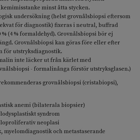
leukemimisstanke minst åtta stycken.
logisk undersökning (helst grovnålsbiopsi eftersom
ekvat för diagnostik) fixeras i neutral, buffrad
 % (4 % formaldehyd). Grovnålsbiopsi bör ej
ängd. Grovnålsbiopsi kan göras före eller efter
 för utstryksdiagnostik.
malin inte läcker ut från kärlet med
ålsbiopsi - formalinånga förstör utstryksglasen.)
 rekommenderas grovnålsbiopsi (cristabiopsi),
stisk anemi (bilaterala biopsier)
lodysplastiskt syndrom
loproliferativ neoplasi
k, myelomdiagnostik och metastaserande