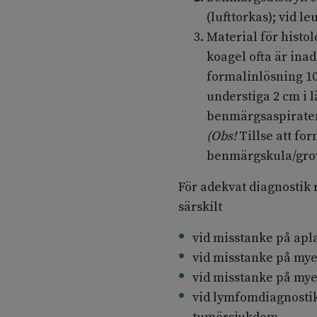
(lufttorkas); vid 
Material för histo
koagel ofta är inad
formalinlösning 10
understiga 2 cm i l
benmärgsaspiraten
(Obs!
Tillse att for
benmärgskula/grovn
För adekvat diagnostik
särskilt
vid misstanke på apla
vid misstanke på mye
vid misstanke på mye
vid lymfomdiagnosti