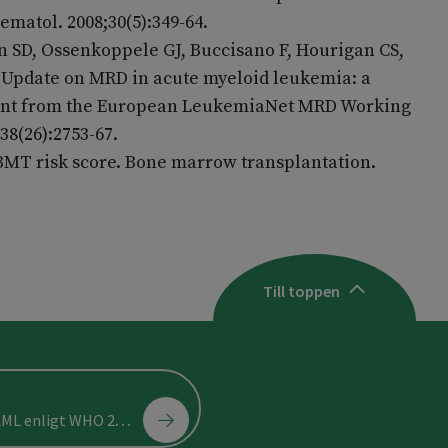
Hematol. 2008;30(5):349-64.
 SD, Ossenkoppele GJ, Buccisano F, Hourigan CS,
21 Update on MRD in acute myeloid leukemia: a
nt from the European LeukemiaNet MRD Working
138(26):2753-67.
BMT risk score. Bone marrow transplantation.
Till toppen
ML enligt WHO 2022