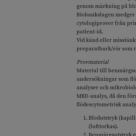
genom märkning på blo
Biobankslagen medger a
cytologiprover från pri
patient-id.
Vid känd eller misstänk
preparatburk/rör som r
Provmaterial
Material till benmärgsu
undersökningar som flö
analyser och mikrobiol
MRD-analys, då den förs
flödescytometrisk analy
Blodutstryk (kapill
(lufttorkas).
Benmärgsutstryk el