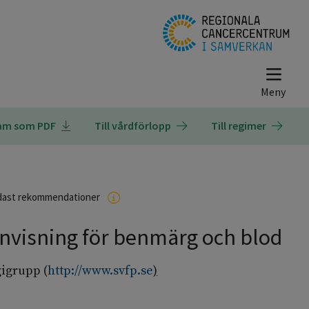
ram som PDF
Till vårdförlopp
Till regimer
dast rekommendationer
nvisning för benmärg och blod
igrupp (
http://www.svfp.se
)