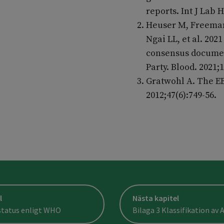
reports. Int J Lab 
Heuser M, Freeman
Ngai LL, et al. 20
consensus docume
Party. Blood. 2021;
Gratwohl A. The E
2012;47(6):749-56.
l
Nästa kapitel
status enligt WHO
Bilaga 3 Klassifikation av A