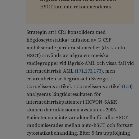
HSCT kan inte rekommenderas.
Strategin att i CR1 konsolidera med
högdoscytostatika+ infusion av G-CSF-
mobiliserade perifera stamceller (d.v.s. auto-
HSCT) används av några europeiska
studiegrupper vid lågrisk-AML och vissa fall vid
intermediärrisk-AML
(
171
,
172
,
173
)
, men
erfarenheten är begränsad i Sverige. I
Cornelissens artikel. I Cornelissens artikel
(
154
)
analyseras långtidsresultaten för
intermediärriskpatienter i HOVON-SAKK-
studien där inklusionen avslutades 2006.
Patienter som inte var aktuella för allo-HSCT
randomiserades mellan auto-hSCT och fortsatt
cytostatikabehandling. Efter 5 års uppföljning