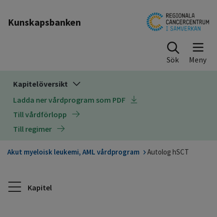
Till sidinnehåll
Kunskapsbanken
Sök
Kapitelöversikt
Ladda ner vårdprogram som PDF
Till vårdförlopp
Till regimer
Akut myeloisk leukemi, AML vårdprogram
Autolog hSCT
Kapitel