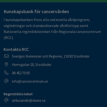
Kunskapsbank för cancervården
I kunskapsbanken finns alla nationella vårdprogram,
vägledningar och standardiserade vårdförlopp samt
Nationella regimbiblioteket från Regionala cancercentrum
(RCC).
Kontakta RCC
Postadress
Sveriges Kommuner och Regioner, 118 82 Stockholm
Besöksadress
Hornsgatan 20, Stockholm
Telefonnummer
08-452 70 00
E-postadress
info@cancercentrum.se
Regimbiblioteket
E-postadress
ulrika.landin@skane.se