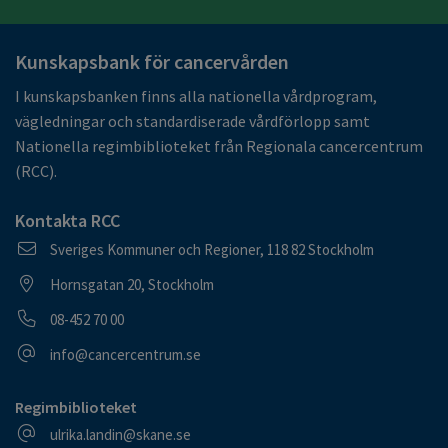
Kunskapsbank för cancervården
I kunskapsbanken finns alla nationella vårdprogram,
vägledningar och standardiserade vårdförlopp samt
Nationella regimbiblioteket från Regionala cancercentrum
(RCC).
Kontakta RCC
Postadress
Sveriges Kommuner och Regioner, 118 82 Stockholm
Besöksadress
Hornsgatan 20, Stockholm
Telefonnummer
08-452 70 00
E-postadress
info@cancercentrum.se
Regimbiblioteket
E-postadress
ulrika.landin@skane.se