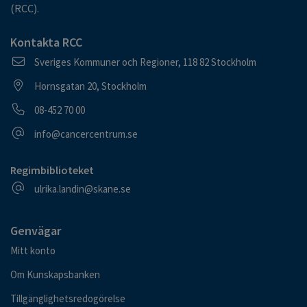
(RCC).
Kontakta RCC
Postadress
Sveriges Kommuner och Regioner, 118 82 Stockholm
Besöksadress
Hornsgatan 20, Stockholm
Telefonnummer
08-452 70 00
E-postadress
info@cancercentrum.se
Regimbiblioteket
E-postadress
ulrika.landin@skane.se
Genvägar
Mitt konto
Om Kunskapsbanken
Tillgänglighetsredogörelse