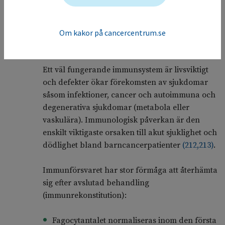
patienten ska remitteras eller aktivt
överlämnas.
Om kakor på cancercentrum.se
Kunskapsunderlag
16.4
Ett väl fungerande immunsystem är livsviktigt
och defekter ökar förekomsten av sjukdomar
såsom infektioner, cancer och autoimmuna och
degenerativa sjukdomar (metabola eller
vaskulära). Immunologisk påverkan är den
enskilt viktigaste orsaken till akut sjuklighet och
dödlighet bland barncancerpatienter
(
212
,
213
)
.
Immunförsvaret har stor förmåga att återhämta
sig efter avslutad behandling
(immunrekonstitution):
Fagocytantalet normaliseras inom den första