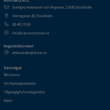
Kontakta RCC
Postadress
Sveriges Kommuner och Regioner, 118 82 Stockholm
Besöksadress
Hornsgatan 20, Stockholm
Telefonnummer
08-452 70 00
E-postadress
info@cancercentrum.se
Regimbiblioteket
E-postadress
ulrika.landin@skane.se
Genvägar
Mitt konto
Om Kunskapsbanken
Tillgänglighetsredogörelse
Kakor