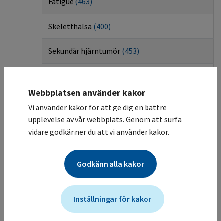
Fatigue
(
463
)
Skeletthälsa
(
400
)
Sekundär hjärntumör
(
453
)
Koronarkärlssjukdom
(
99
)
Webbplatsen använder kakor
Kardioprotektion under cancerbehandling
Vi använder kakor för att ge dig en bättre
(
454
)
upplevelse av vår webbplats. Genom att surfa
vidare godkänner du att vi använder kakor.
Leverpåverkan
(
152
)
Hypofys-hypothalamusfunktion
(
160
)
Godkänn alla kakor
Psykisk hälsa
(
460
)
Inställningar för kakor
Psykosocial uppföljning
(
467
)