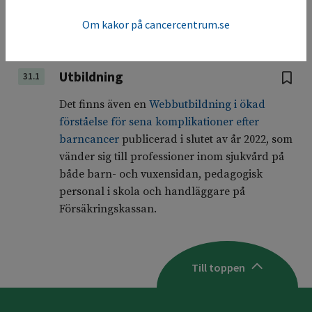
Fertilitetsbevarande åtgärder
(
12
,
275
,
456
)
Om kakor på cancercentrum.se
Utbildning
31.1
Det finns även en
Webbutbildning i ökad
förståelse för sena komplikationer efter
barncancer
publicerad i slutet av år 2022, som
vänder sig till professioner inom sjukvård på
både barn- och vuxensidan, pedagogisk
personal i skola och handläggare på
Försäkringskassan.
Till toppen