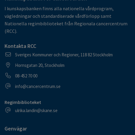
I kunskapsbanken finns alla nationella vårdprogram,
vägledningar och standardiserade vårdförlopp samt
Nationella regimbiblioteket från Regionala cancercentrum
(RCC).
Kontakta RCC
Postadress
Sveriges Kommuner och Regioner, 118 82 Stockholm
Besöksadress
Hornsgatan 20, Stockholm
Telefonnummer
08-452 70 00
E-postadress
info@cancercentrum.se
Regimbiblioteket
E-postadress
ulrika.landin@skane.se
Genvägar