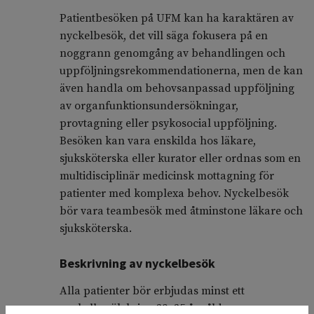
Patientbesöken på UFM kan ha karaktären av
nyckelbesök, det vill säga fokusera på en
noggrann genomgång av behandlingen och
uppföljningsrekommendationerna, men de kan
även handla om behovsanpassad uppföljning
av organfunktionsundersökningar,
provtagning eller psykosocial uppföljning.
Besöken kan vara enskilda hos läkare,
sjuksköterska eller kurator eller ordnas som en
multidisciplinär medicinsk mottagning för
patienter med komplexa behov. Nyckelbesök
bör vara teambesök med åtminstone läkare och
sjuksköterska.
Beskrivning av nyckelbesök
Alla patienter bör erbjudas minst ett
nyckelbesök kring 23–25 års ålder som en