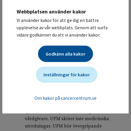
fortsättning på den strukturerad uppföljningen
Webbplatsen använder kakor
under barndomen, där patienterna ska ha
erbjudits två till tre nyckelbesök under tonåren.
Vi använder kakor för att ge dig en bättre
upplevelse av vår webbplats. Genom att surfa
Patienter med större behov ska erbjudas besök
vidare godkänner du att vi använder kakor.
tidigare än så. Äldre patienter som inte tidigare
fått en behandlingssammanfattning bör också
Godkänn alla kakor
erbjudas nyckelbesök. Vid besöket planerar
man den fortsatta uppföljningen.
Inställningar för kakor
Behovsanpassad uppföljning
Den fortsatta uppföljningen efter ett nybesök
eller nyckelbesök planeras efter patientens
Om kakor på cancercentrum.se
individuella behov, oavsett ålder. Vid avvikande
fynd remitteras patienten till specialiserad
vårdgivare. UFM sköter inte medicinska
utredningar. UFM bör övergripande