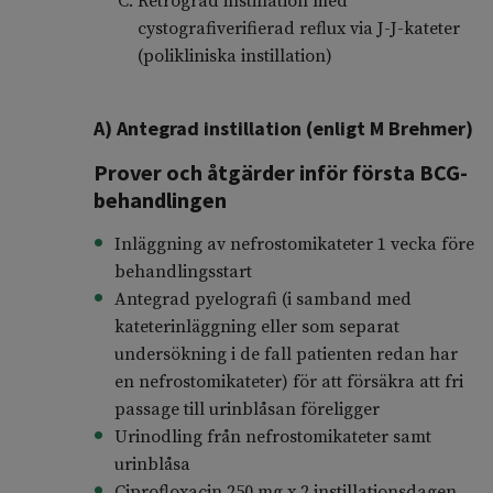
Retrograd instillation med
cystografiverifierad reflux via J-J-kateter
(polikliniska instillation)
A) Antegrad instillation (enligt M Brehmer)
Prover och åtgärder inför första BCG-
behandlingen
Inläggning av nefrostomikateter 1 vecka före
behandlingsstart
Antegrad pyelografi (i samband med
kateterinläggning eller som separat
undersökning i de fall patienten redan har
en nefrostomikateter) för att försäkra att fri
passage till urinblåsan föreligger
Urinodling från nefrostomikateter samt
urinblåsa
Ciprofloxacin 250 mg x 2 instillationsdagen