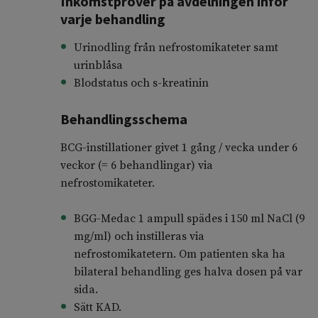
Inkomstprover på avdelningen inför
varje behandling
Urinodling från nefrostomikateter samt
urinblåsa
Blodstatus och s-kreatinin
Behandlingsschema
BCG-instillationer givet 1 gång / vecka under 6
veckor (= 6 behandlingar) via
nefrostomikateter.
BGG-Medac 1 ampull spädes i 150 ml NaCl (9
mg/ml) och instilleras via
nefrostomikatetern. Om patienten ska ha
bilateral behandling ges halva dosen på var
sida.
Sätt KAD.