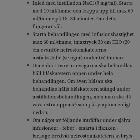
Inled med instillation NaCl (9 mg/ml). Starta
med 10 ml/timme och trappa upp till max 60
ml/timme på 15–30 minuter. Om detta
fungerar väl:
Starta behandlingen med infusionshastighet
max 60 ml/timme, (maxtryck 20 cm H2O (20
cm ovanför nefrostomikateterns
insticksställe (se figur) under två timmar.
Om enbart övre urinvägarna ska behandlas
håll blåskatetern öppen under hela
behandlingen. Om även blåsan ska
behandlas hålls blåskatetern stängd under
instillationsbehandlingen, men man ska då
vara extra uppmärksam på symptom enligt
nedan:
Om något av följande inträffar under själva
infusionen: - feber - smärta i flanken -
läckage bredvid nefrostomikatetern avbryts