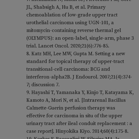
JL, Shabsigh A, Hu B, et al. Primary
chemoablation of low-grade upper tract
urothelial carcinoma using UGN-101, a
mitomycin-containing reverse thermal gel
(OLYMPUS): an open-label, single-arm, phase 3
trial. Lancet Oncol. 2020;21(6):776-85.
8. Katz MH, Lee MW, Gupta M. Setting a new
standard for topical therapy of upper-tract
transitional-cell carcinoma: BCG and
interferon-alpha2B. J Endourol. 2007;21(4):374-
7; discussion 7.
9. Hayashi T, Yamanaka Y, Kinjo T, Katayama K,
Kamoto A, Mori N, et al. [Intrarenal Bacillus
Calmette-Guerin perfusion therapy was
effective for carcinoma in situ of the upper
urinary tract after ileal conduit replacement : a
case report]. Hinyokika Kiyo. 2014;60(4):175-8.
10. Korkes F, Baccaglini W, Silveira MA. Is