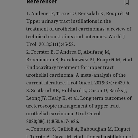
Referenser
1. Audenet F, Traxer O, Bensalah K, Rouprêt M.
Upper urinary tract instillations in the
treatment of urothelial carcinomas: a review of
technical constraints and outcomes. World J
Urol. 2013;31(1):45-52.
2. Foerster B, D'Andrea D, Abufaraj M,
Broenimann S, Karakiewicz PI, Rouprêt M, et al.
Endocavitary treatment for upper tract
urothelial carcinoma: A meta-analysis of the
current literature. Urol Oncol. 2019;37(7):430-6.
3. Scotland KB, Hubbard L, Cason D, Banks J,
Leong JY, Healy K, et al. Long term outcomes of
ureteroscopic management of upper tract
urothelial carcinoma. Urol Oncol.
2020;38(11):850.e17-.e26.
4. Fontanet S, Gallioli A, Baboudjian M, Huguet
J, Territo A, Gaya JM, et al. Topical instillation of