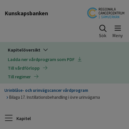
Till sidinnehåll
Kunskapsbanken
Sök
Kapitelöversikt
Ladda ner vårdprogram som PDF
Till vårdförlopp
Till regimer
Urinblåse- och urinvägscancer vårdprogram
Bilaga 17. Instillationsbehandling i övre urinvägarna
Kapitel