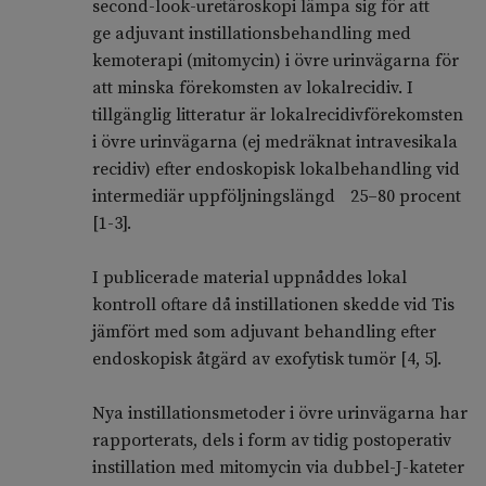
second-look-uretäroskopi lämpa sig för att
ge adjuvant instillationsbehandling med
kemoterapi (mitomycin) i övre urinvägarna för
att minska förekomsten av lokalrecidiv. I
tillgänglig litteratur är lokalrecidivförekomsten
i övre urinvägarna (ej medräknat intravesikala
recidiv) efter endoskopisk lokalbehandling vid
intermediär uppföljningslängd 25–80 procent
[1-3].
I publicerade material uppnåddes lokal
kontroll oftare då instillationen skedde vid Tis
jämfört med som adjuvant behandling efter
endoskopisk åtgärd av exofytisk tumör [4, 5].
Nya instillationsmetoder i övre urinvägarna har
rapporterats, dels i form av tidig postoperativ
instillation med mitomycin via dubbel-J-kateter