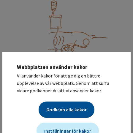
Webbplatsen använder kakor
Vi använder kakor för att ge dig en bättre
upplevelse av vår webbplats. Genom att surfa
B) Retrograd instillation via uretärkateter
vidare godkänner du att vi använder kakor.
i Trendelenburgläge
Ger teoretiskt uretärobstruktion och kan ge
Godkänn alla kakor
slemhinnelesioner vid inläggning och ger inte
alltid fyllnad av överkalyx. Finns beskrivet som
poliklinisk instillation med 5 Ch uretärkateter
Inställningar för kakor