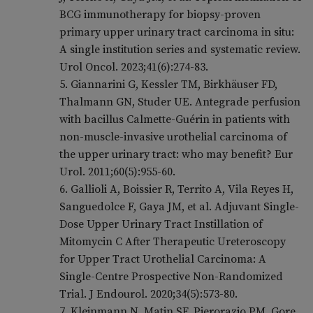
BCG immunotherapy for biopsy-proven
primary upper urinary tract carcinoma in situ:
A single institution series and systematic review.
Urol Oncol. 2023;41(6):274-83.
5. Giannarini G, Kessler TM, Birkhäuser FD,
Thalmann GN, Studer UE. Antegrade perfusion
with bacillus Calmette-Guérin in patients with
non-muscle-invasive urothelial carcinoma of
the upper urinary tract: who may benefit? Eur
Urol. 2011;60(5):955-60.
6. Gallioli A, Boissier R, Territo A, Vila Reyes H,
Sanguedolce F, Gaya JM, et al. Adjuvant Single-
Dose Upper Urinary Tract Instillation of
Mitomycin C After Therapeutic Ureteroscopy
for Upper Tract Urothelial Carcinoma: A
Single-Centre Prospective Non-Randomized
Trial. J Endourol. 2020;34(5):573-80.
7. Kleinmann N, Matin SF, Pierorazio PM, Gore