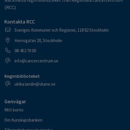
Nationella regimbiblioteket från Regionala cancercentrum
(RCC).
Kontakta RCC
Postadress
Sveriges Kommuner och Regioner, 118 82 Stockholm
Besöksadress
Hornsgatan 20, Stockholm
Telefonnummer
08-452 70 00
E-postadress
info@cancercentrum.se
Regimbiblioteket
E-postadress
ulrika.landin@skane.se
Genvägar
Mitt konto
Om Kunskapsbanken