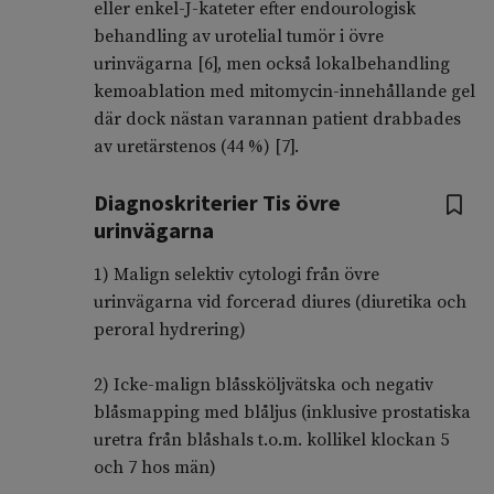
eller enkel-J-kateter efter endourologisk
behandling av urotelial tumör i övre
urinvägarna [6], men också lokalbehandling
kemoablation med mitomycin-innehållande gel
där dock nästan varannan patient drabbades
av uretärstenos (44 %) [7].
Diagnoskriterier Tis övre
urinvägarna
1) Malign selektiv cytologi från övre
urinvägarna vid forcerad diures (diuretika och
peroral hydrering)
2) Icke-malign blåssköljvätska och negativ
blåsmapping med blåljus (inklusive prostatiska
uretra från blåshals t.o.m. kollikel klockan 5
och 7 hos män)