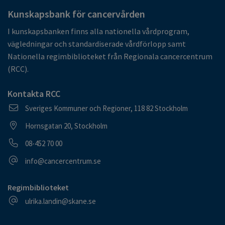
Kunskapsbank för cancervården
I kunskapsbanken finns alla nationella vårdprogram,
vägledningar och standardiserade vårdförlopp samt
Nationella regimbiblioteket från Regionala cancercentrum
(RCC).
Kontakta RCC
Postadress
Sveriges Kommuner och Regioner, 118 82 Stockholm
Besöksadress
Hornsgatan 20, Stockholm
Telefonnummer
08-452 70 00
E-postadress
info@cancercentrum.se
Regimbiblioteket
E-postadress
ulrika.landin@skane.se