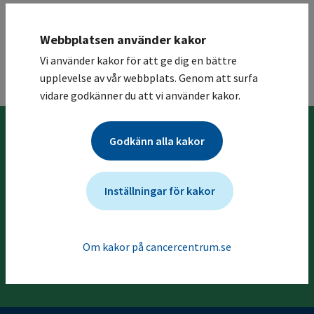
blåscancer vid mikrohematuri inte är större än i
normalbefolkningen
(
34
)
.
Webbplatsen använder kakor
Vi använder kakor för att ge dig en bättre
upplevelse av vår webbplats. Genom att surfa
Till toppen
vidare godkänner du att vi använder kakor.
Godkänn alla kakor
Föregående kapitel
3 Bakgrund och orsaker
Inställningar för kakor
Nästa kapitel
5 Ärftlighet
Om kakor på cancercentrum.se