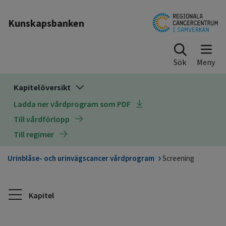
Till sidinnehåll
Kunskapsbanken
Sök
Kapitelöversikt
Ladda ner vårdprogram som PDF
Till vårdförlopp
Till regimer
Urinblåse- och urinvägscancer vårdprogram
Screening
Kapitel