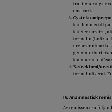
fraktionering av 
önskvärt.
Cystektomiprepa
kan lämnas till p
kateter i uretra, a
formalin (buffrad 
uretärer utmärkes p
genomförbart fixer
kommer in i blåsan
Nefrektomi/uret
formalinfixerat. Fi
IV. Anamnestisk remi
Av remissen ska följan