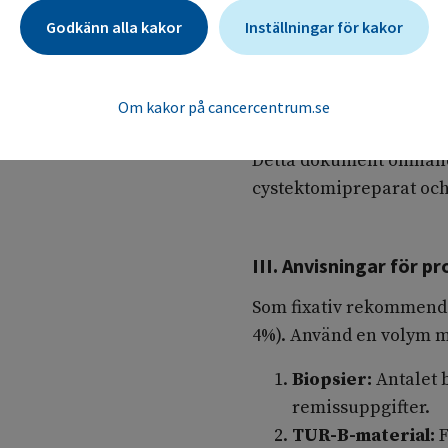
cancer har sämre progno
Godkänn alla kakor
Inställningar för kakor
tumörstadium och anses
Vid invasiv tumörväxt 
Om kakor på cancercentrum.se
Engagemang av detrusor
Detta dokument omhandl
cystektomipreparat och
III. Anvisningar för 
Som fixativ rekommende
4%). Använd en volym m
Biopsier:
Antalet 
remissuppgifter.
TUR-B-material: