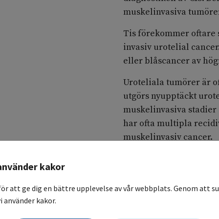
muskelinvasiva tumörer 
Tis förekommer oftare s
invasiv urotelial cance
eller blåscancer av hög
Uroteliala tumörer är o
utgörs nyupptäckt urote
muskelinvasiva stadier 
har ofta multipla recidi
muskelinvasiv cancer.
Det är vanligt att tumö
använder kakor
cancer, histologiska su
dessa fall är det vikti
för att ge dig en bättre upplevelse av vår webbplats. Genom att su
betydelse för prognos 
i använder kakor.
också att försöka kvanti