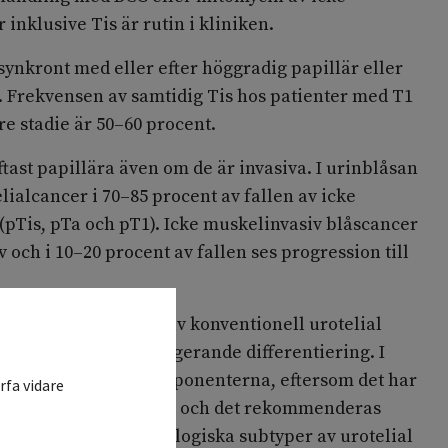
inklusive Tis är rutin i kliniken.
ynkront med eller efter höggradig papillär eller
r. Frekvensen av samtidig Tis hos patienter med T1
re stadie är 50–60 procent.
ftast papillära även om de är invasiva. I urinblåsan
lialcancer i 70–85 procent av fallen av icke
(pTis, pTa och pT1). Icke muskelinvasiv blåscancer
v och i 10–20 procent av fallen ses progression till
rer har en blandning av konventionell urotelial
btyper och/eller divergerande differentiering. I
gt att ange de olika komponenterna, eftersom det har
rfa vidare
och val av behandling, och det rekommenderas
fiera dem. Vissa histologiska subtyper av urotelial