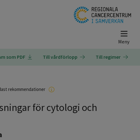
ram som PDF
Till vårdförlopp
Till regimer
dast rekommendationer
sningar för cytologi och
a