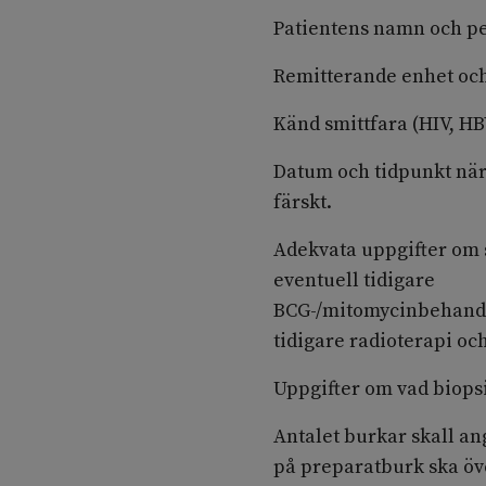
Patientens namn och 
Remitterande enhet och
Känd smittfara (HIV, HB
Datum och tidpunkt när 
färskt.
Adekvata uppgifter om 
eventuell tidigare
BCG-/mitomycinbehandl
tidigare radioterapi oc
Uppgifter om vad biopsi
Antalet burkar skall a
på preparatburk ska öv