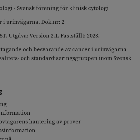
logi - Svensk förening för klinisk cytologi
i urinvägarna. Dok.nr: 2
. Utgåva: Version 2.1. Fastställt: 2023.
rtagande och besvarande av cancer i urinvägarna
alitets- och standardiseringsgruppen inom Svensk
g
ing
sinformation
rovtagarens hantering av prover
ssinformation
er på