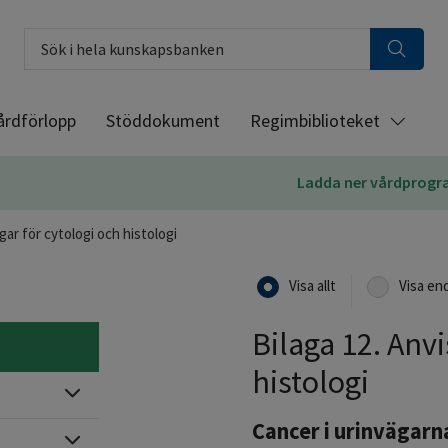
Sök i hela kunskapsbanken
årdförlopp
Stöddokument
Regimbiblioteket
Ladda ner vårdprog
gar för cytologi och histologi
Visa allt
Visa en
Bilaga 12. Anvi
histologi
Expandera
Cancer i urinvägarn
Expandera