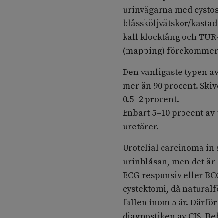
urinvägarna med cystosk
blåssköljvätskor/kastad
kall klocktång och TUR-
(mapping) förekommer
Den vanligaste typen av
mer än 90 procent. Ski
0.5–2 procent.
Enbart 5–10 procent av 
uretärer.
Urotelial carcinoma in s
urinblåsan, men det är 
BCG-responsiv eller BCG
cystektomi, då naturalfö
fallen inom 5 år. Därför
diagnostiken av CIS. B