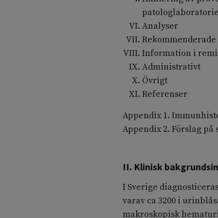
patologlaboratori
Analyser
Rekommenderade k
Information i rem
Administrativt
Övrigt
Referenser
Appendix 1. Immunhist
Appendix 2. Förslag på 
II. Klinisk bakgrunds
I Sverige diagnosticeras
varav ca 3200 i urinblå
makroskopisk hematuri.