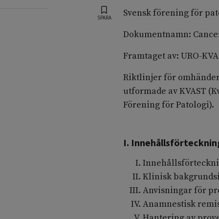
Svensk förening för pato
SPARA
Dokumentnamn: Cancer 
Framtaget av: URO-KVAST
Riktlinjer för omhände
utformade av KVAST (Kv
Förening för Patologi).
I. Innehållsförtecknin
Innehållsförteckn
Klinisk bakgrund
Anvisningar för p
Anamnestisk remi
Hantering av prov