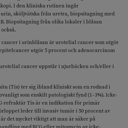
opi. I den kliniska rutinen ingår
 urin, sköljvätska från uretra, biopsitagning med
B. Biopsitagning från olika lokaler i blåsan
 också.
 cancer i urinblåsan är urotelial cancer som utgör
vepitelcancer utgör 5 procent och adenocarcinom
urotelial cancer uppstår i njurbäcken och/eller i
itu (Tis) ter sig ibland kliniskt som en rodnad i
ovanligt som enskilt patologiskt fynd (1–3%). Icke-
-refraktär Tis är en indikation för primär
rloppet leder till invasiv tumör i 50 procent av
 är det mycket viktigt att man är säker på
ehandling med BCG eller mitomycin av icke-