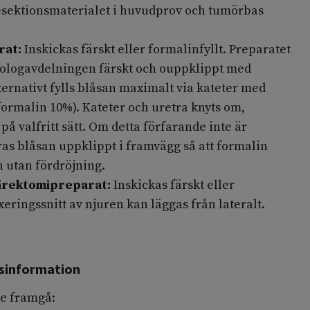
resektionsmaterialet i huvudprov och tumörbas
rat:
Inskickas färskt eller formalinfyllt. Preparatet
atologavdelningen färskt och ouppklippt med
lternativt fylls blåsan maximalt via kateter med
formalin 10%). Kateter och uretra knyts om,
å valfritt sätt. Om detta förfarande inte är
as blåsan uppklippt i framvägg så att formalin
 utan fördröjning.
ärektomipreparat:
Inskickas färskt eller
xeringssnitt av njuren kan läggas från lateralt.
ssinformation
de framgå: