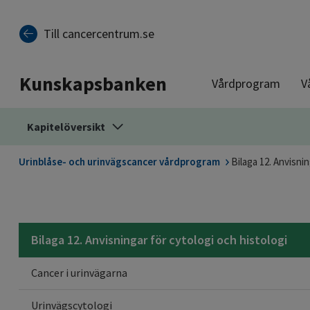
Till sidinnehåll
Till cancercentrum.se
Kunskapsbanken
Vårdprogram
V
Kapitelöversikt
Urinblåse- och urinvägscancer vårdprogram
Bilaga 12. Anvisnin
Bilaga 12. Anvisningar för cytologi och histologi
Cancer i urinvägarna
Urinvägscytologi