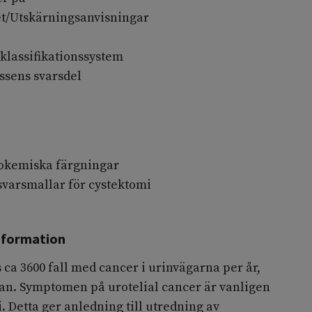
et/Utskärningsanvisningar
lassifikationssystem
issens svarsdel
okemiska färgningar
svarsmallar för cystektomi
information
 ca 3600 fall med cancer i urinvägarna per år,
san. Symptomen på urotelial cancer är vanligen
 Detta ger anledning till utredning av