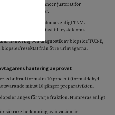
s än ren urotelial cancer justerat för
 vara högrisk tumörer.
ska invasionsdjupet bedömas enligt TNM.
muskulatur leder oftast till cystektomi.
ar hantering och diagnostik av biopsier/TUR-B,
 biopsier/resektat från övre urinvägarna.
provtagarens hantering av provet
ras buffrad formalin 10 procent (formaldehyd
otsvarande minst 10 gånger preparatvikten.
biopsier anges för varje fraktion. Numreras enligt
För säkrare bedömning av invasion är