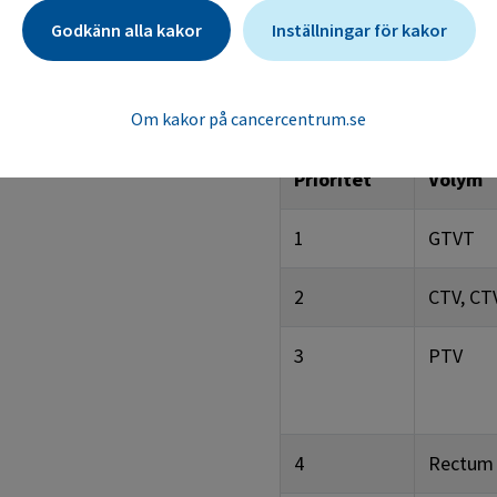
fraktionsdos 2 Gy. Vid 
Godkänn alla kakor
Inställningar för kakor
av dosgränser.
Visa tabellen i fullskärm
Om kakor på cancercentrum.se
Prioritet
Volym
1
GTVT
2
CTV, CT
3
PTV
4
Rectum