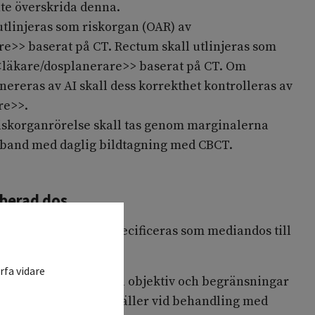
te överskrida denna.
utlinjeras som riskorgan (OAR) av
e>> baserat på CT. Rectum skall utlinjeras som
<läkare/dosplanerare>> baserat på CT. Om
ereras av AI skall dess korrekthet kontrolleras av
re>>.
riskorganrörelse skall tas genom marginalerna
mband med daglig bildtagning med CBCT.
rberad dos
absorberade dosen specificeras som mediandos till
rfa vidare
l följande fysikaliska objektiv och begränsningar
ande tabell. Tabellen gäller vid behandling med