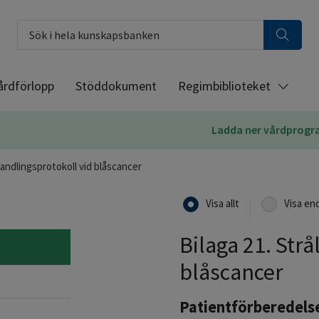
Sök i hela kunskapsbanken
årdförlopp
Stöddokument
Regimbiblioteket
Ladda ner vårdprog
handlingsprotokoll vid blåscancer
Visa allt
Visa en
Bilaga 21. Str
blåscancer
Patientförberedels