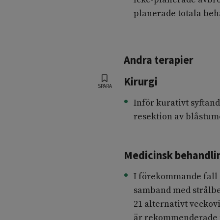
planerade totala beh
Andra terapier
Kirurgi
SPARA
Inför kurativt syftan
resektion av blåstumö
Medicinsk behandli
I förekommande fall 
samband med strålbe
21 alternativt veckov
är rekommenderade 