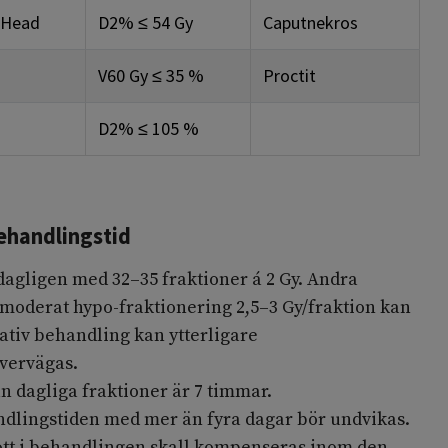
lHead
D
2%
≤ 54 Gy
Caputnekros
V60 Gy
≤ 35 %
Proctit
D
2%
≤ 105 %
ehandlingstid
dagligen med 32–35 fraktioner á 2 Gy. Andra
moderat hypo-fraktionering 2,5–3 Gy/fraktion kan
ativ behandling kan ytterligare
vervägas.
dagliga fraktioner är 7 timmar.
dlingstiden med mer än fyra dagar bör undvikas.
tt i behandlingen skall kompenseras inom den