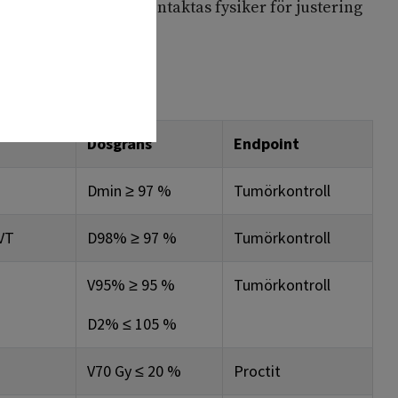
annan fraktionering kontaktas fysiker för justering
Dosgräns
Endpoint
D
min
≥
97 %
Tumörkontroll
VT
D
98%
≥
97 %
Tumörkontroll
V
95%
≥
95 %
Tumörkontroll
D
2%
≤
105 %
V70 Gy
≤ 20 %
Proctit