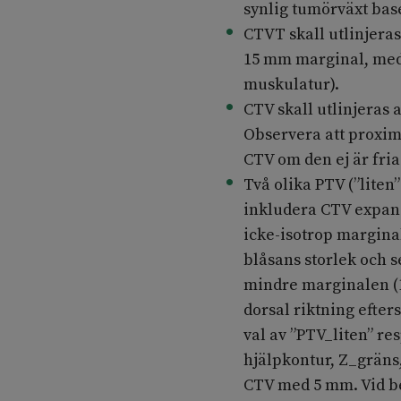
synlig tumörväxt bas
CTVT skall utlinjera
15 mm marginal, med h
muskulatur).
CTV skall utlinjeras 
Observera att proxim
CTV om den ej är fria
Två olika PTV (”liten”
inkludera CTV expand
icke-isotrop marginal
blåsans storlek och 
mindre marginalen (1
dorsal riktning efter
val av ”PTV_liten” re
hjälpkontur, Z_gräns
CTV med 5 mm. Vid b