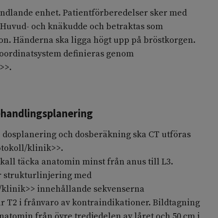
andlande enhet. Patientförberedelser sker med
. Huvud- och knäkudde och betraktas som
ion. Händerna ska ligga högt upp på bröstkorgen.
koordinatsystem definieras genom
>>.
ehandlingsplanering
g, dosplanering och dosberäkning ska CT utföras
tokoll/klinik>>.
all täcka anatomin minst från anus till L3.
 strukturlinjering med
/klinik>> innehållande sekvenserna
r T2 i frånvaro av kontraindikationer. Bildtagning
atomin från övre tredjedelen av låret och 50 cm i