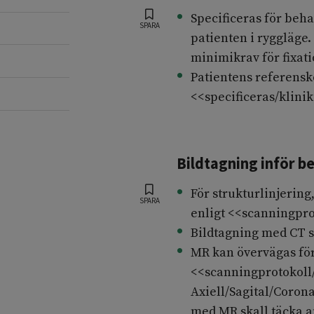
Specificeras för beh
SPARA
patienten i ryggläge
minimikrav för fixat
Patientens referens
<<specificeras/klinik
Bildtagning inför b
För strukturlinjerin
SPARA
enligt <<scanningpro
Bildtagning med CT sk
MR kan övervägas för
<<scanningprotokoll
Axiell/Sagital/Corona
med MR skall täcka an