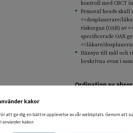
kontroll med CBCT in
Femoral heads skall 
<<dosplanerare/läkar
riskorgan (OAR) av <
specificerade OAR gen
<<läkare/dosplanera
Hänsyn till mål och 
beskrivna ovan i sa
Ordination av abso
Den totala ordinerade 
använder kakor
targetvolym (PTV).
för att ge dig en bättre upplevelse av vår webbplats. Genom att su
För planoptimering skal
i använder kakor.
prioriteras enligt följ