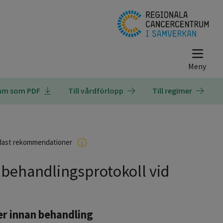
ram som PDF
Till vårdförlopp
Till regimer
dast rekommendationer
ålbehandlingsprotokoll vid
er innan behandling