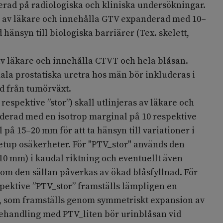
erad på radiologiska och kliniska undersökningar.
s av läkare och innehålla GTV expanderad med 10–
änsyn till biologiska barriärer (Tex. skelett,
av läkare och innehålla CTVT och hela blåsan.
ala prostatiska uretra hos män bör inkluderas i
d från tumörväxt.
 respektive ”stor”) skall utlinjeras av läkare och
erad med en isotrop marginal på 10 respektive
 på 15–20 mm för att ta hänsyn till variationer i
setup osäkerheter. För "PTV_stor" används den
0 mm) i kaudal riktning och eventuellt även
som den sällan påverkas av ökad blåsfyllnad. För
spektive ”PTV_stor” framställs lämpligen en
, som framställs genom symmetriskt expansion av
ehandling med PTV_liten bör urinblåsan vid