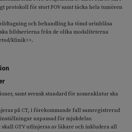
igt protokoll för stort FOV samt täcka hela tumören
bildtagning och behandling ha tömd urinblåsa
ska bildserierna från de olika modaliteterna
tod/klinik>>.
ion
er
oner, samt svensk standard för nomenklatur ska
njeras på CT, i förekommande fall samregistrerad
nställningar anpassad för mjukdelar.
gt skall GTV utlinjeras av läkare och inkludera all