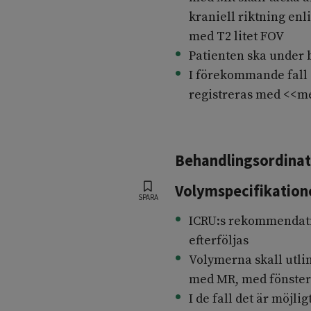
kraniell riktning enl
med T2 litet FOV
Patienten ska under 
I förekommande fall 
registreras med <<me
Behandlingsordinat
Volymspecifikation
SPARA
ICRU:s rekommendati
efterföljas
Volymerna skall utli
med MR, med fönsteri
I de fall det är möjli