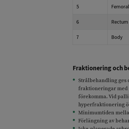
5
Femora
6
Rectum
7
Body
Fraktionering och b
Strålbehandling ges 
fraktioneringar med 
förekomma. Vid palli
hyperfraktionering ö
Minimumtiden mellan 
Förlängning av behan
Icke-planerade avbro