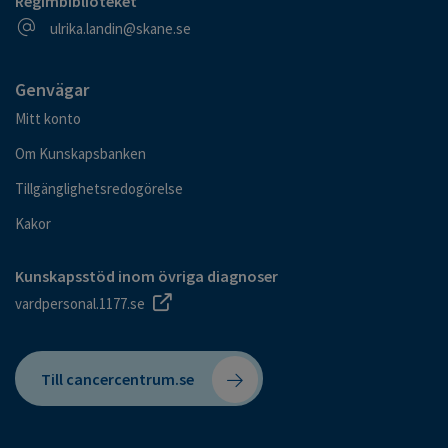
Regimbiblioteket
E-postadress
ulrika.landin@skane.se
Genvägar
Mitt konto
Om Kunskapsbanken
Tillgänglighetsredogörelse
Kakor
Kunskapsstöd inom övriga diagnoser
vardpersonal.1177.se
Till cancercentrum.se