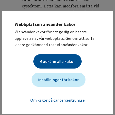
cystektomi. Detta kan medföra smärta vid
omslutande sex. Den genitala svullnaden vid
sexuell upphetsning kan avta på grund av
Webbplatsen använder kakor
nervskada vid operationen.
Vi använder kakor för att ge dig en bättre
upplevelse av vår webbplats. Genom att surfa
Sexuell hälsa hos kvinnor är fortfarande
vidare godkänner du att vi använder kakor.
underbeforskat [5], inklusion i kliniska studier
är värdefullt såsom den randomiserade
nationella studien (ISRCTN18217210) som
Godkänn alla kakor
undersöker sexuell hälsa efter cystektomi med
eller utan samtidig ooforektomi.
Inställningar för kakor
Efter operationen kan förmågan till orgasm
finnas kvar men upplevs på ett annat sätt än
före operationen. Det kirurgiska ingreppet
Om kakor på cancercentrum.se
påverkar inte den sexuella lusten men lusten
kan påverkas negativt av situationen [9].