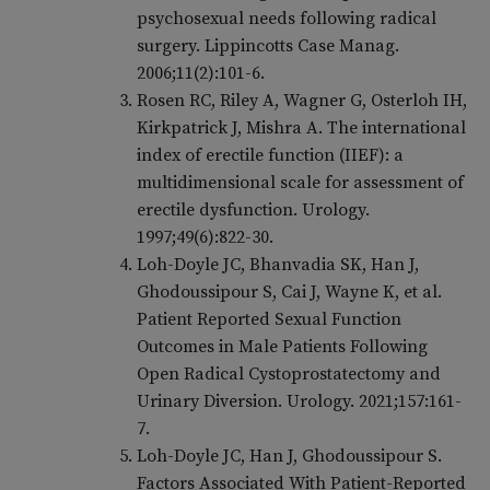
psychosexual needs following radical
surgery. Lippincotts Case Manag.
2006;11(2):101-6.
Rosen RC, Riley A, Wagner G, Osterloh IH,
Kirkpatrick J, Mishra A. The international
index of erectile function (IIEF): a
multidimensional scale for assessment of
erectile dysfunction. Urology.
1997;49(6):822-30.
Loh-Doyle JC, Bhanvadia SK, Han J,
Ghodoussipour S, Cai J, Wayne K, et al.
Patient Reported Sexual Function
Outcomes in Male Patients Following
Open Radical Cystoprostatectomy and
Urinary Diversion. Urology. 2021;157:161-
7.
Loh-Doyle JC, Han J, Ghodoussipour S.
Factors Associated With Patient-Reported