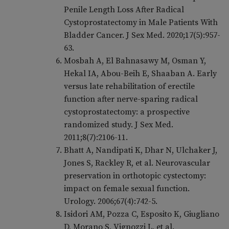
Penile Length Loss After Radical
Cystoprostatectomy in Male Patients With
Bladder Cancer. J Sex Med. 2020;17(5):957-
63.
Mosbah A, El Bahnasawy M, Osman Y,
Hekal IA, Abou-Beih E, Shaaban A. Early
versus late rehabilitation of erectile
function after nerve-sparing radical
cystoprostatectomy: a prospective
randomized study. J Sex Med.
2011;8(7):2106-11.
Bhatt A, Nandipati K, Dhar N, Ulchaker J,
Jones S, Rackley R, et al. Neurovascular
preservation in orthotopic cystectomy:
impact on female sexual function.
Urology. 2006;67(4):742-5.
Isidori AM, Pozza C, Esposito K, Giugliano
D, Morano S, Vignozzi L, et al.