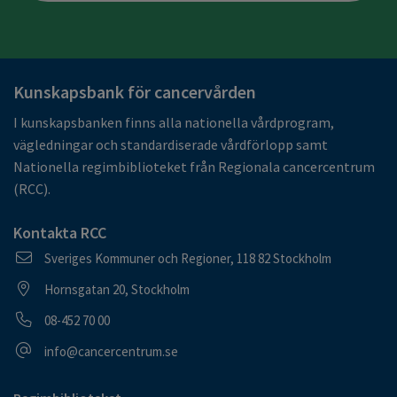
Kunskapsbank för cancervården
I kunskapsbanken finns alla nationella vårdprogram,
vägledningar och standardiserade vårdförlopp samt
Nationella regimbiblioteket från Regionala cancercentrum
(RCC).
Kontakta RCC
Postadress
Sveriges Kommuner och Regioner, 118 82 Stockholm
Besöksadress
Hornsgatan 20, Stockholm
Telefonnummer
08-452 70 00
E-postadress
info@cancercentrum.se