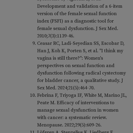
Development and validation of a 6-item
version of the female sexual function
index (FSFI) as a diagnostic tool for
female sexual dysfunction. J Sex Med.
2010;7(3):1139-46.
Ceasar RC, Ladi-Seyedian SS, Escobar D,
Han J, Koh K, Porten S, et al. "I think my
vagina is still there?": Women's
perspectives on sexual function and
dysfunction following radical cystectomy
for bladder cancer, a qualitative study. J
Sex Med. 2024;21(5):464-70.
Febrina F, Triyoga IF, White M, Marino JL,
Peate M. Efficacy of interventions to
manage sexual dysfunction in women
with cancer: a systematic review.
Menopause. 2022;29(5):609-26.
Löfgren A, Stenzelius K, Liedberg F,