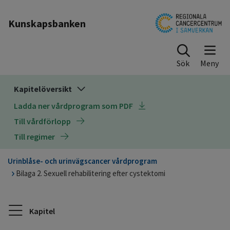
Till sidinnehåll
Kunskapsbanken
Sök
Kapitelöversikt
Ladda ner vårdprogram som PDF
Till vårdförlopp
Till regimer
Urinblåse- och urinvägscancer vårdprogram
Bilaga 2. Sexuell rehabilitering efter cystektomi
Kapitel