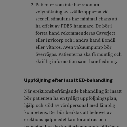
Patienter som inte har spontan
volymökning av svällkropparna vid
sexuell stimulans har minimal chans att
ha effekt av PDE5-hämmare. De bör i
första hand rekommenderas Caverject
eller Invicorp och i andra hand Bondil
eller Vitaros. Även vakuumpump bör
övervägas. Patienterna ska få muntlig och
skriftlig information samt handledning.
Uppföljning efter insatt ED-behandling
När erektionsbefrämjande behandling är insatt
bör patienten ha en tydligt uppföljningsplan,
hjälp och stöd av vårdpersonal med lämplig
kompetens. Det bör beaktas att behovet av
erektionshjälpmedel kan förändras och
patienten bör därför återkommande tillfrågas.